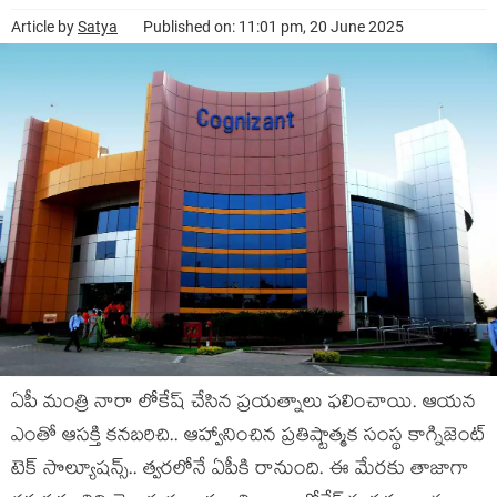
Article by
Satya
Published on: 11:01 pm, 20 June 2025
ఏపీ మంత్రి నారా లోకేష్ చేసిన ప్ర‌య‌త్నాలు ఫ‌లించాయి. ఆయ‌న
ఎంతో ఆస‌క్తి క‌న‌బ‌రిచి.. ఆహ్వానించిన ప్ర‌తిష్టాత్మ‌క సంస్థ కాగ్నిజెంట్
టెక్ సొల్యూష‌న్స్‌.. త్వ‌ర‌లోనే ఏపీకి రానుంది. ఈ మేర‌కు తాజాగా