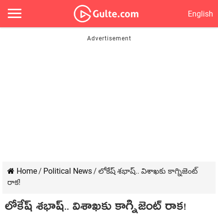
English
Home
/
Political News
/
లోకేష్ శ‌భాష్‌.. విశాఖ‌కు కాగ్నిజెంట్
రాక‌!
లోకేష్ శ‌భాష్‌.. విశాఖ‌కు కాగ్నిజెంట్ రాక‌!