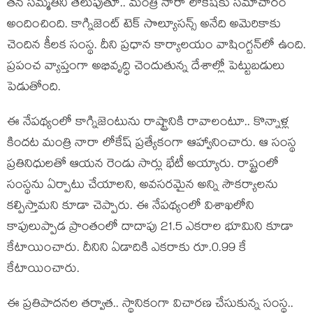
త‌న స‌మ్మ‌తిని తెలుపుతూ.. మంత్రి నారా లోకేష్‌కు స‌మాచారం
అందించింది. కాగ్నిజెంట్ టెక్ సొల్యూస‌న్స్ అనేది అమెరికాకు
చెందిన కీల‌క సంస్థ‌. దీని ప్ర‌ధాన కార్యాల‌యం వాషింగ్ట‌న్‌లో ఉంది.
ప్ర‌పంచ వ్యాప్తంగా అభివృద్ధి చెందుతున్న దేశాల్లో పెట్టుబ‌డులు
పెడుతోంది.
ఈ నేప‌థ్యంలో కాగ్నిజెంటును రాష్ట్రానికి రావాలంటూ.. కొన్నాళ్ల
కింద‌ట మంత్రి నారా లోకేష్ ప్ర‌త్యేకంగా ఆహ్వానించారు. ఆ సంస్థ
ప్ర‌తినిధుల‌తో ఆయ‌న రెండు సార్లు భేటీ అయ్యారు. రాష్ట్రంలో
సంస్థ‌ను ఏర్పాటు చేయాల‌ని, అవ‌స‌ర‌మైన అన్ని సౌక‌ర్యాల‌ను
క‌ల్పిస్తామ‌ని కూడా చెప్పారు. ఈ నేప‌థ్యంలో విశాఖ‌లోని
కాపులుప్పాడ ప్రాంతంలో దాదాపు 21.5 ఎక‌రాల భూమిని కూడా
కేటాయించారు. దీనిని ఏడాదికి ఎక‌రాకు రూ.0.99 కే
కేటాయించారు.
ఈ ప్ర‌తిపాద‌న‌ల త‌ర్వాత‌.. స్థానికంగా విచార‌ణ చేసుకున్న సంస్థ‌..