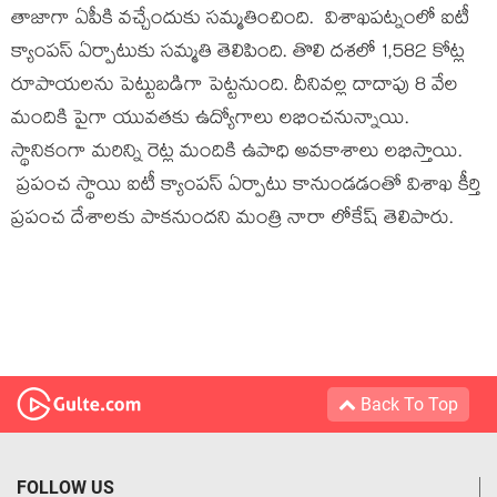
తాజాగా ఏపీకి వ‌చ్చేందుకు స‌మ్మ‌తించింది. విశాఖపట్నంలో ఐటీ
క్యాంపస్‌ ఏర్పాటుకు స‌మ్మ‌తి తెలిపింది. తొలి ద‌శ‌లో 1,582 కోట్ల
రూపాయ‌ల‌ను పెట్టుబ‌డిగా పెట్ట‌నుంది. దీనివ‌ల్ల దాదాపు 8 వేల
మందికి పైగా యువ‌త‌కు ఉద్యోగాలు ల‌భించ‌నున్నాయి.
స్థానికంగా మ‌రిన్ని రెట్ల మందికి ఉపాధి అవ‌కాశాలు ల‌భిస్తాయి.
ప్రపంచ స్థాయి ఐటీ క్యాంపస్‌ ఏర్పాటు కానుండ‌డంతో విశాఖ కీర్తి
ప్ర‌పంచ దేశాల‌కు పాక‌నుంద‌ని మంత్రి నారా లోకేష్ తెలిపారు.
Back To Top
FOLLOW US