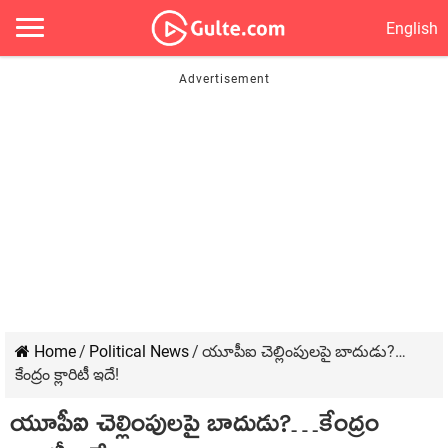
English
Home
/
Political News
/
యూపీఐ చెల్లింపులపై బాదుడు?…
కేంద్రం క్లారిటీ ఇదే!
యూపీఐ చెల్లింపులపై బాదుడు?…కేంద్రం