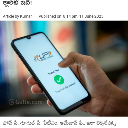
క్లారిటీ ఇదే!
Article by
Kumar
Published on: 8:14 pm, 11 June 2025
ఫోన్ పే, గూగుల్ పే, పేటీఎం, అమేజాన్ పే.. ఇలా లెక్కలేనన్ని