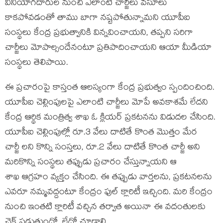
వినియోగదారుల నుంచి ఎలాంటి చార్జీలు వసూలు
కాకపోవడంతో తాము బాగా నష్టపోతున్నామని యూపీఐ
సంస్థలు కేంద్ర ప్రభుత్వానికి విన్నవించాయని, తప్పని సరిగా
చార్జీలు మోపాల్సందేనంటూ ప్రతిపాదించాయని ఆయా మీడియా
సంస్థలు తెలిపాయి.
ఈ ప్రచారంపై కాస్తంత ఆలస్యంగా కేంద్ర ప్రభుత్వం స్పందించింది.
యూపీఐ చెల్లింపులపై ఎలాంటి చార్జీలు మోపే అవకాశమే లేదని
కేంద్ర ఆర్థిక మంత్రిత్వ శాఖ ఓ క్లియర్ ప్రకటనను విడుదల చేసింది.
యూపీఐ చెల్లింపుల్లో రూ.3 వేలు దాటితే కొంత మొత్తం మేర
చార్జీ లని కొన్ని సంస్తలు, రూ.2 వేలు దాటితే కొంత చార్జీ అని
మరికొన్ని సంస్థలు తప్పుడు ప్రచారం చేస్తున్నాయని ఆ
శాఖ ఆగ్రహం వ్యక్తం చేసింది. ఈ తప్పుడు వార్తలను, ప్రకటనలను
ఎవరూ నమ్మవద్దంటూ కేంద్రం ఫుల్ క్లారిటీ ఇచ్చింది. మరి కేంద్రం
నుంచి ఇంతటి క్లారిటీ వచ్చిన తర్వాత అయినా ఈ వదంతులకు
చెక్ పడుతుందో, లేదో చూడాలి.