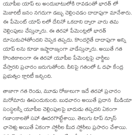
యూపీఐ యాప్ లు అందుబాటులోకి రావడంతో భారత్ లో
మెజారిటీ జనం నగదుగా డబ్బు చెల్లించడం దాదాపుగా మానేశారు.
ఈ పేమెంట్ యాప్ లలో దేనినో ఒకదాని ద్వారా వారు తమ
చెల్లింపులు చేస్తున్నారు. ఈ తరహా పేమెంట్లలో భారత్
దూసుకుపోతోందని చెప్పక తప్పదు. కొందరైతే దాదాపుగా అన్ని
యాప్ లను కూడా ఇష్టారాజ్యంగా వాడేస్తున్నారు. అయితే గత
కొంతకాలంగా ఈ తరహా యూపీఐ పేమెంట్లపై చార్జీలు
వేస్తారని ప్రచారం జరుగుతోంది. దీనిపై గతంలో ఓ దఫా కేంద్ర
ప్రభుత్వం క్లారిటీ ఇచ్చింది.
తాజాగా గత రెండు, మూడు రోజులుగా ఇదే తరహా ప్రచారం
మరోమారు ఊపందుకుంది. బుధవారం అయితే ప్రదాన మీడియా
సంస్థలన్నీ యూపీఐ చెల్లింపులపై బాదుడు తప్పదని ఏకంగా
గణాంకాలతో సహా ఊదరగొట్టేశాయి. తెలుగు టాప్ న్యూస్
ఛానెళ్లు అయితే ఏకంగా స్టోరీల మీద స్టోరీలు ప్రసారం చేశాయి.