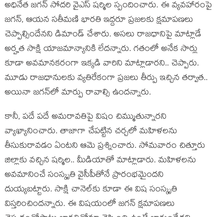
అధినేత జ‌గ‌న్ సోద‌రి వైఎస్ ష‌ర్మిల స్పందించారు. ఈ వ్య‌వ‌హారంపై
జ‌గ‌న్‌, ఆయ‌న స‌తీమ‌ణి భార‌తి ఇద్ద‌రూ ప్ర‌జ‌ల‌కు క్ష‌మాపణ‌లు
చెప్పాల్సిందేన‌ని డిమాండ్ చేశారు. అస‌లు రాజ‌ధానిపై మాట్లాడే
అర్హ‌త సాక్షి యాజమాన్యానికి లేద‌న్నారు. గ‌తంలో అనేక సార్లు
కూడా అవ‌మానక‌రంగా ఇక్క‌డి వారిని మాట్లాడార‌ని.. చెప్పారు.
మూడు రాజ‌ధానుల‌కు వ్య‌తిరేకంగా ప్ర‌జ‌లు తీర్పు ఇచ్చిన త‌ర్వాత‌..
అయినా జ‌గ‌న్‌లో మార్పు రావాల్సి ఉంద‌న్నారు.
కానీ, ప‌దే ప‌దే అమ‌రావ‌తిపై విషం చిమ్ముతున్నార‌ని
వ్యాఖ్యానించారు. తాజాగా చేప‌ట్టిన చ‌ర్చ‌లో మ‌హిళ‌ల‌ను
తీసుకురావ‌డం ఏంట‌ని ఆమె ప్ర‌శ్నించారు. సోమ‌వారం చిత్తూరు
జిల్లాకు వ‌చ్చిన ష‌ర్మిల‌.. మీడియాతో మాట్లాడారు. మ‌హిళ‌ల‌ను
అవ‌మానించే సంస్కృతి వైసీపీతోనే ప్రారంభ‌మైంద‌ని
దుయ్య‌బ‌ట్టారు. సాక్షి చానెల్‌కు కూడా ఈ విష సంస్కృతి
విస్త‌రించింద‌న్నారు. ఈ విషయంలో జ‌గ‌న్ క్ష‌మాప‌ణ‌లు