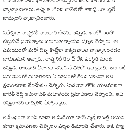
చెప్ప‌డంతోపాటు భారతితోనూ చెప్పించి ఉంటే బాగుండేద‌ని
వ్యాఖ్యానించారు. త‌ప్పు జ‌రిగింది ఛానెల్‌లో కాబ‌ట్టి.. వారిద్ద‌రే
బాధ్యుల‌ని వ్యాఖ్యానించారు.
ప‌దేళ్లుగా రాష్ట్రానికి రాజ‌ధాని లేద‌ని.. ఇప్పుడు అంతో ఇంతో
క‌ట్టుకునే ప్ర‌య‌త్నాలు జ‌రుగుతున్నాయ‌ని ష‌ర్మిల చెప్పారు. ఈ
స‌మ‌యంలో మ‌రో దెబ్బ కొట్టేలా ఇక్క‌డివారిని వ్యాఖ్యానించ‌డం
దారుణ‌మ‌ని అన్నారు. రాష్ట్రానికి కేరాఫ్ లేని ప‌రిస్థితి నుంచి
ఇప్పుడు రాజ‌ధాని ఏర్పాటు చేసుకునే ద‌శ‌లో ఉన్నామ‌ని.. ఇలాంటి
స‌మ‌యంలో మ‌హిళ‌ల‌ను ఏ రూపంలో కించ ప‌రిచినా అది
క్ష‌మించ‌రాని నేర‌మేన‌ని చెప్పారు. మీడియా హౌస్ య‌జ‌మానిగా
భార‌తీ రెడ్డి అమ‌రావ‌తి మ‌హిళ‌ల‌కు క్ష‌మాప‌ణ‌లు చెప్పాల‌ని.. ఇది
త‌ప్పుకాద‌ని బాధ్య‌త‌ని పేర్కొన్నారు.
అదేవిధంగా జ‌గ‌న్ కూడా ఆ మీడియా హౌస్ వ్య‌క్తే కాబ‌ట్టి ఆయ‌న
కూడా క్ష‌మాప‌ణ‌లు చెప్పాల‌ని ష‌ర్మిల డిమాండ్ చేశారు. ఇక‌, సాక్షి