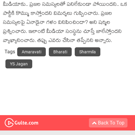
మీడియాకు.. ప్ర‌జ‌ల స‌మ‌స్య‌ల‌తో ప‌నిలేకుండా పోయింద‌ని.. ఒక
పార్టీకి కొమ్ము కాస్తోంద‌ని విమ‌ర్శ‌లు గుప్పించారు. ప్ర‌జ‌ల
స‌మ‌స్య‌ల‌పై ఏనాడైనా గ‌ళం వినిపించిందా? అని ష‌ర్మిల
ప్ర‌శ్నించారు. ఇలాంటి మీడియా సంస్థ‌ను చూస్తే జాలేస్తోంద‌ని
వ్యాఖ్యానించారు. త‌ప్పు ఎవ‌రు చేసినా త‌ప్పేన‌ని అన్నారు.
Tags
Amaravati
Bharati
Sharmila
YS Jagan
Back To Top