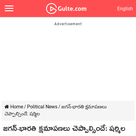
English
Home
/
Political News
/
జ‌గ‌న్‌-భార‌తి క్ష‌మాప‌ణ‌లు
చెప్పాల్సిందే: ష‌ర్మిల‌
జ‌గ‌న్‌-భార‌తి క్ష‌మాప‌ణ‌లు చెప్పాల్సిందే: ష‌ర్మిల‌