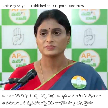
Article by
Satya
Published on: 9:12 pm, 9 June 2025
అమ‌రావ‌తి విష‌యంపై చ‌ర్చ పెట్టి.. అక్క‌డి మ‌హిళ‌ల‌ను తీవ్రంగా
అవ‌మానించిన వ్య‌వ‌హారంపై ఏపీ కాంగ్రెస్ పార్టీ చీఫ్‌, వైసీపీ