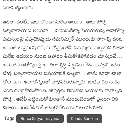
పరామర్శించారు.
ఇదిలా ఉంటే.. ఇటు కొండా సురేఖ అయినా, అటు బొత్స
సత్యనారాయణ అయినా… వయసురీత్యా పెరుగుతున్న అనారోగ్య
సమస్యలపై ఎప్పటికప్పుడు గమనిస్తూనే ముందుకు సాగాల్సి ఉంది.
అయితే ఓ వైపు షుగర్, మరోవైపు బీపీ సమస్యలు పెట్టుకుని కూడా
సురేఖ ఉదయం నుంచి ఆహారం తీసుకోకపోవడం చూస్తుంటే…
ఆమె తన ఆరోగ్యంపై అంతగా శ్రద్ధ పెట్టడం లేదనే చెప్పాలి. ఇటు
బొత్స సత్యనారాయణ విషయానికి వచ్చినా… తాను కూడా చాలా
రోజులుగా అనారోగ్యంతో బాధపడుతున్నారు. బుధవారం నాడు
ఎండ దంచికొడుతోంది. జాగ్రత్తలు తీసుకుని బయటకు రావాల్సిన
బొత్స.. అవేవీ పట్టించుకోకుండానే మండుటెండలో ప్రసంగానికి
దిగారు. ఎండవేడిమికి తట్టుకోలేక కుప్పకూలిపోయారు.
Tags
Botsa Satyanarayana
Konda Surekha