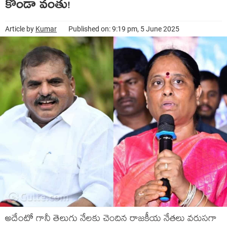
కొండా వంతు!
Article by
Kumar
Published on: 9:19 pm, 5 June 2025
అదేంటో గానీ తెలుగు నేలకు చెందిన రాజకీయ నేతలు వరుసగా