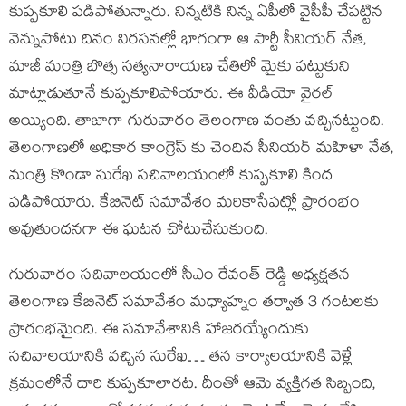
కుప్పకూలి పడిపోతున్నారు. నిన్నటికి నిన్న ఏపీలో వైసీపీ చేపట్టిన
వెన్నుపోటు దినం నిరసనల్లో భాగంగా ఆ పార్టీ సీనియర్ నేత,
మాజీ మంత్రి బొత్స సత్యనారాయణ చేతిలో మైకు పట్టుకుని
మాట్లాడుతూనే కుప్పకూలిపోయారు. ఈ వీడియో వైరల్
అయ్యింది. తాజాగా గురువారం తెలంగాణ వంతు వచ్చినట్టుంది.
తెలంగాణలో అధికార కాంగ్రెస్ కు చెందిన సీనియర్ మహిళా నేత,
మంత్రి కొండా సురేఖ సచివాలయంలో కుప్పకూలి కింద
పడిపోయారు. కేబినెట్ సమావేశం మరికాసేపట్లో ప్రారంభం
అవుతుందనగా ఈ ఘటన చోటుచేసుకుంది.
గురువారం సచివాలయంలో సీఎం రేవంత్ రెడ్డి అధ్యక్షతన
తెలంగాణ కేబినెట్ సమావేశం మధ్యాహ్నం తర్వాత 3 గంటలకు
ప్రారంభమైంది. ఈ సమావేశానికి హాజరయ్యేందుకు
సచివాలయానికి వచ్చిన సురేఖ… తన కార్యాలయానికి వెళ్లే
క్రమంలోనే దారి కుప్పకూలారట. దీంతో ఆమె వ్యక్తిగత సిబ్బంది,