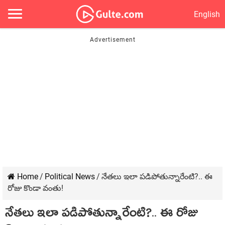
English
Home
/
Political News
/
నేతలు ఇలా పడిపోతున్నారేంటి?.. ఈ
రోజు కొండా వంతు!
నేతలు ఇలా పడిపోతున్నారేంటి?.. ఈ రోజు