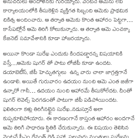
అనుచరులు ఆందోళనకు గురయ్యారు. వెంటనే ఆమెను లేపి
కార్యాలయంలోకి తీసుకెళ్లిన వ్యక్తిగత సిబ్బంది ఆమెకు ప్రాథమిక
చికిత్స అందించారు. ఆ తర్వాత ఆమెకు కొంత ఆహారం పెట్టగా…
కాసేపట్లోనే ఆమె తిరిగి కోలుకున్నారు. ఆ తర్వాత ఆమె ఎంచక్కా
కేబినెట్ సమావేశానికి కూడా హాజరయ్యారు.
అయినా కొండా సురేఖ ఎందుకు కిందపడ్డారన్న విషయానికి
వస్తే…ఆమెకు షుగర్ తో పాటు లోబీపీ కూడా ఉందట.
డయాబెటీస్, బీపీ హెచ్చుతగ్గులు ఉన్న వారు చాలా జాగ్రత్తగానే
ఉండాలి. అయితే గురువారం ఉదయం నుంచి ఆమె ఎంత బిజీగా
ఉన్నారో గానీ… ఉదయం నుంచి ఆహారమే తీసుకోలేదట. దీంతో
షుగర్ లెవెల్స్ పెరగడంతో పాటుగా బీపీ పడిపోయిందట.
ఫలితంగా కళ్లు తిరిగినట్టైన సురేఖ..నడుస్తూనే అలా
కుప్పకూలిపోయారు. ఈ కారణంగానే కాస్తంత ఆహారం అందగానే
ఆమె తిరిగి సాధారణ స్థితికి చేరుకున్నారు. ఈ విషయం తెలిసిన
వెంటనే సీఎం రేవంత్ రెడ్డి సహా, పలువురు మంత్రులు సురేఖను