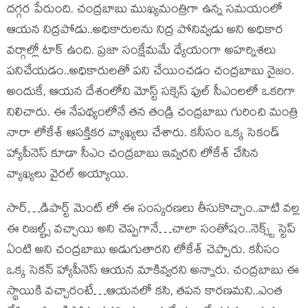
దగ్గర పేరుంది. చంద్రబాబు ముఖ్యమంత్రిగా ఉన్న సమయంలో
ఆయన నిద్రపోడు..అధికారులను నిద్ర పోనివ్వడు అని అధికార
వర్గాల్లో టాక్ ఉంది. ప్రజా సంక్షేమమే ధ్యేయంగా అహర్నిశలు
పనిచేయడం..అధికారులతో పని చేయించడం చంద్రబాబు నైజం.
అందుకే, ఆయన దేశంలోని మోస్ట్ సక్సెస్ ఫుల్ సీఎంలలో ఒకరిగా
నిలిచారు. ఈ నేపథ్యంలోనే తన తండ్రి చంద్రబాబు గురించి మంత్రి
నారా లోకేశ్ ఆసక్తికర వ్యాఖ్యలు చేశారు. కనీసం ఒక్క సెకండ్
హ్యాపీనెస్ కూడా సీఎం చంద్రబాబు ఇవ్వరని లోకేశ్ చేసిన
వ్యాఖ్యలు వైరల్ అయ్యాయి.
సార్…డిపార్ట్ మెంట్ లో ఈ సంస్కరణలు తీసుకొచ్చాం..వాటి వల్ల
ఈ రిజల్ట్స్ వచ్చాయి అని చెప్పగానే…చాలా సంతోషం..నెక్స్ట్ స్టెప్
ఏంటి అని చంద్రబాబు అడుగుతారని లోకేశ్ చెప్పారు. కనీసం
ఒక్క సెకన్ హ్యాపీనెస్ ఆయన మాకివ్వరని అన్నారు. చంద్రబాబు ఈ
స్థాయికి వచ్చారంటే…ఆయనలో కసి, తపన కారణమని..ఎంత