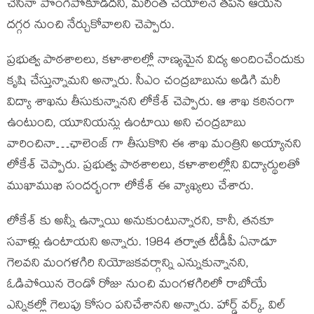
చేసినా పొంగిపోకూడదని, మరింత చేయాలనే తపన ఆయన
దగ్గర నుంచి నేర్చుకోవాలని చెప్పారు.
ప్రభుత్వ పాఠశాలలు, కళాశాలల్లో నాణ్యమైన విద్య అందించేందుకు
కృషి చేస్తున్నామని అన్నారు. సీఎం చంద్రబాబును అడిగి మరీ
విద్యా శాఖను తీసుకున్నానని లోకేశ్ చెప్పారు. ఆ శాఖ కఠినంగా
ఉంటుంది, యూనియన్లు ఉంటాయి అని చంద్రబాబు
వారించినా…ఛాలెంజ్ గా తీసుకొని ఈ శాఖ మంత్రిని అయ్యానని
లోకేశ్ చెప్పారు. ప్రభుత్వ పాఠశాలలు, కళాశాలల్లోని విద్యార్థులతో
ముఖాముఖి సందర్భంగా లోకేశ్ ఈ వ్యాఖ్యలు చేశారు.
లోకేశ్ కు అన్నీ ఉన్నాయి అనుకుంటున్నారని, కానీ, తనకూ
సవాళ్లు ఉంటాయని అన్నారు. 1984 తర్వాత టీడీపీ ఏనాడూ
గెలవని మంగళగిరి నియోజకవర్గాన్ని ఎన్నుకున్నానని,
ఓడిపోయిన రెండో రోజు నుంచి మంగళగిరిలో రాబోయే
ఎన్నికల్లో గెలుపు కోసం పనిచేశానని అన్నారు. హార్డ్ వర్క్, విల్