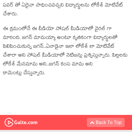
పవర్ తో ఏదైనా సాధించవచ్చని విద్యార్థులను లోకేశ్ మోటివేట్
చేశారు.
ఈ క్రమంలోనే ఈ వీడియో సోషల్ మీడియాలో వైరల్ గా
మారింది. జగన్ మామయ్యా అంటూ కృతకంగా విద్యార్థులతో
పిలిపించుకున్న జగన్..ఏనాడైనా ఇలా లోకేశ్ లా మోటివేట్
చేశారా అని సోషల్ మీడియాలో నెటిజన్లు ప్రశ్నిస్తున్నారు. పిల్లలకు
లోకేశ్ మేనమామ అని..జగన్ కంస మామ అని
కామెంట్లు చేస్తున్నారు.
Back To Top