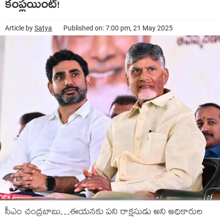
కంప్లయింట్!
Article by
Satya
Published on: 7:00 pm, 21 May 2025
సీఎం చంద్రబాబు…ఈయనకు పని రాక్షసుడు అని అధికారుల