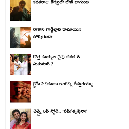
కనకరాజు కొట్టులో బోణీ బాగుంది
రాకాసి గాడ్జిల్లాని రామాయణ
తొక్కగలదా
కొత్త మార్పుల వైపు చరణ్ &
సుకుమార్ ?
క్రైమ్ సినిమాలు ఇంకెన్ని తీస్తారయ్యా
చెన్నై లవ్ స్టోరీ... ‘సమ్’తృప్తేనా?