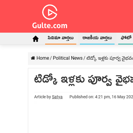
సినిమా వార్తలు
రాజకీయ వార్తలు
ఫోటో గ
Home
/
Political News
/
టిడ్కో ఇళ్ల‌కు పూర్వ వైభ‌వ
టిడ్కో ఇళ్ల‌కు పూర్వ వైభ‌
Article by
Satya
Published on: 4:21 pm, 16 May 20