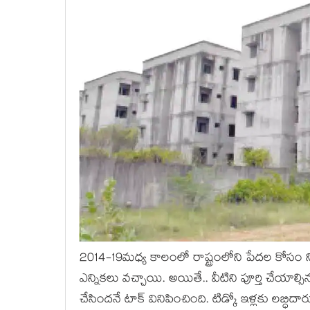
2014-19మ‌ధ్య కాలంలో రాష్ట్రంలోని పేద‌ల కోసం నిర్
ఎన్నిక‌లు వ‌చ్చాయి. అయితే.. వీటిని పూర్తి చేయాల
చేసింద‌నే టాక్ వినిపించింది. టిడ్కో ఇళ్ల‌కు ల‌బ్ధి