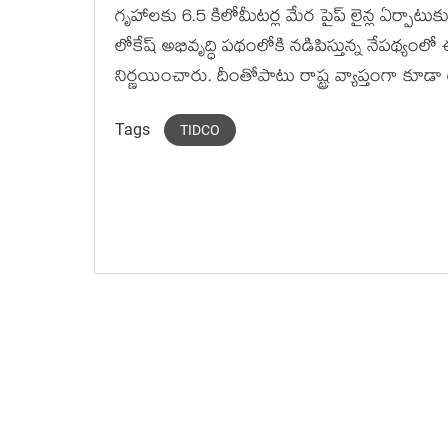
గృహాలకు 6.5 కిలోమీటర్ల మేర పైప్ లైన్ల ఏర్పాటుక
లోకేష్ అభివృద్ధి పథంలోకి నడిపిస్తున్న నేప‌థ్యం
నిర్ణ‌యించారు. దీంతోపాటు రాష్ట్ర వ్యాప్తంగా కూడా
Tags
TIDCO