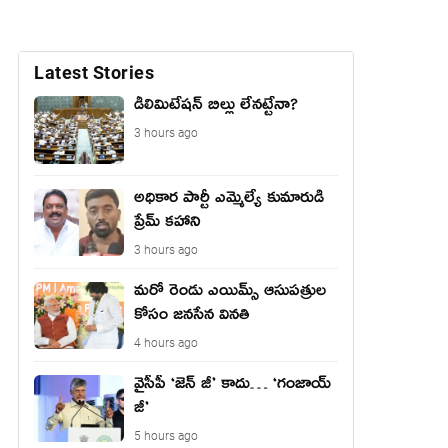
Latest Stories
డీలిమిటేషన్ బిల్లు లేన‌ట్టేనా?
3 hours ago
అధికార పార్టీ ఎమ్మెల్యే కుమారుడి
ప్రేమ్ కహాని
3 hours ago
మరో రెండు ఎయిమ్స్ ఆసుపత్రుల
కోసం జనసేన వినతి
4 hours ago
వైసీపీ ‘జెన్ జీ’ కాదు… ‘గంజాయ్
జీ’
5 hours ago