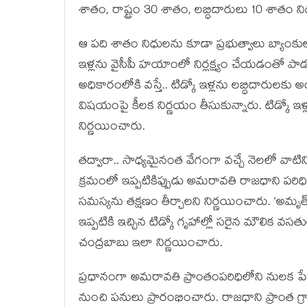
శాతం, రాష్ట్రం 30 శాతం, ల‌బ్ధిదారులు 10 శాతం నిధు
ఆ ప‌ది శాతం నిధుల‌ను కూడా ప్ర‌భుత్వాలు బ్యాంకుల
ఇళ్ల‌ను వైసీపీ హ‌యాంలో నిర్ల‌క్ష్యం చేయ‌డంతో ప
అధికారంలోకి వ‌స్తే.. టిడ్కో ఇళ్ల‌ను ల‌బ్ధిదారుల‌
విష‌యంపై కీల‌క‌ నిర్ణ‌యం తీసుకున్నారు. టిడ్కో 
నిర్ణ‌యించారు.
త‌ద్వారా.. సాధ్య‌మైనంత వేగంగా వ‌చ్చే నెలలో వాటి
క్ర‌మంలో ఇప్ప‌టికిప్పుడు అమరావతి రాజధాని పరిధ
స‌మ‌స్య‌ను త‌క్ష‌ణం తీర్చాల‌ని నిర్ణ‌యించారు. ‘అమృ
ఇప్ప‌టికి ఇచ్చిన‌ టిడ్కో గృహాల్లో స‌రైన మౌలిక వ‌స
చంద్ర‌బాబు ఇలా నిర్ణ‌యించారు.
ప్ర‌ధానంగా అమ‌రావ‌తి ప్రాంతంప‌రిధిలోని నులక ప
నుంచి పనులు ప్రారంభించారు. రాజధాని ప్రాంత గ