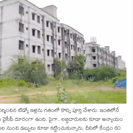
మించిన టిడ్కో ఇళ్ల‌ను గ‌తంలో కొన్ని పూర్తి చేశారు. ఇంత‌లోనే
్సిన వైసీపీ దూరంగా ఉంది. పైగా.. ల‌బ్ధిదారుల‌కు కూడా అన్యాయం
దారుల నుంచి డ‌బ్బులు కూడా క‌ట్టించుకున్నారు. దీనిలో కేంద్రం 60