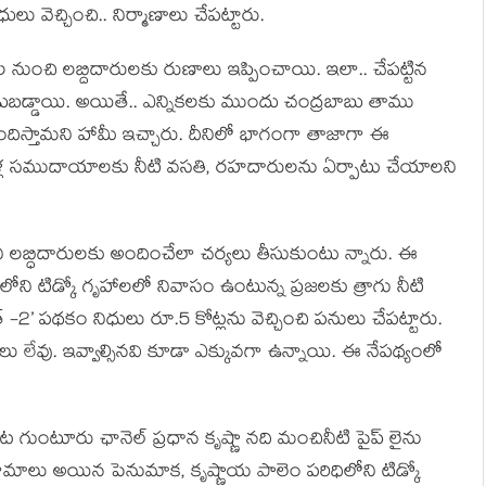
లు వెచ్చించి.. నిర్మాణాలు చేప‌ట్టారు.
 నుంచి ల‌బ్దిదారుల‌కు రుణాలు ఇప్పించాయి. ఇలా.. చేప‌ట్టిన
ాడుబ‌డ్డాయి. అయితే.. ఎన్నిక‌ల‌కు ముందు చంద్ర‌బాబు తాము
కు అందిస్తామ‌ని హామీ ఇచ్చారు. దీనిలో భాగంగా తాజాగా ఈ
ఇళ్ల స‌ముదాయాల‌కు నీటి వ‌స‌తి, ర‌హ‌దారుల‌ను ఏర్పాటు చేయాల‌ని
ని ల‌బ్ధిదారుల‌కు అందించేలా చ‌ర్యలు తీసుకుంటు న్నారు. ఈ
ిలోని టిడ్కో గృహాలలో నివాసం ఉంటున్న ప్రజలకు త్రాగు నీటి
త్ -2’ ప‌థ‌కం నిధులు రూ.5 కోట్లను వెచ్చించి ప‌నులు చేప‌ట్టారు.
‌తులు లేవు. ఇవ్వాల్సిన‌వి కూడా ఎక్కువ‌గా ఉన్నాయి. ఈ నేప‌థ్యంలో
ేట గుంటూరు ఛానెల్ ప్రధాన కృష్ణా నది మంచినీటి పైప్ లైను
్రామాలు అయిన పెనుమాక, కృష్ణాయ పాలెం పరిధిలోని టిడ్కో