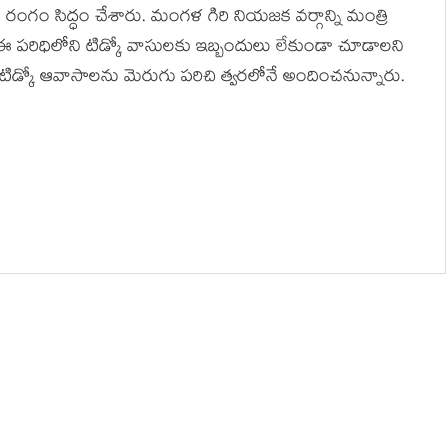
ు రంగం సిద్ధం చేశారు. మంగళ గిరి నియజక వర్గాన్ని మంత్రి
లో ఈ ప‌రిధిలోని టిడ్కో వాసుల‌కు ఇబ్బందులు లేకుండా చూడాల‌ని
 టిడ్కో ఆవాసాల‌ను మెరుగు ప‌రిచి త్వ‌ర‌లోనే అందించ‌నున్నారు.