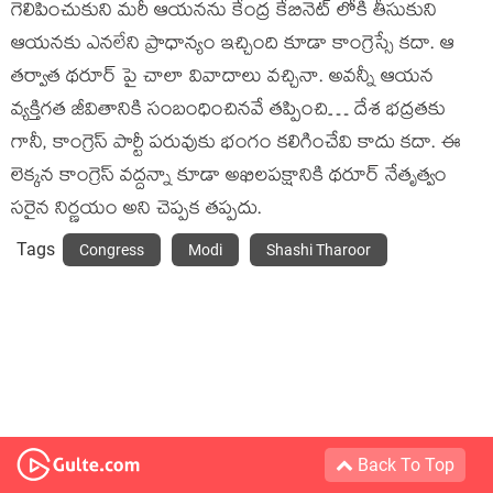
గెలిపించుకుని మరీ ఆయనను కేంద్ర కేబినెట్ లోకి తీసుకుని
ఆయనకు ఎనలేని ప్రాధాన్యం ఇచ్చింది కూడా కాంగ్రెస్సే కదా. ఆ
తర్వాత థరూర్ పై చాలా వివాదాలు వచ్చినా. అవన్నీ ఆయన
వ్యక్తిగత జీవితానికి సంబంధించినవే తప్పించి… దేశ భద్రతకు
గానీ, కాంగ్రెస్ పార్టీ పరువుకు భంగం కలిగించేవి కాదు కదా. ఈ
లెక్కన కాంగ్రెస్ వద్దన్నా కూడా అఖిలపక్షానికి థరూర్ నేతృత్వం
సరైన నిర్ణయం అని చెప్పక తప్పదు.
Tags
Congress
Modi
Shashi Tharoor
Back To Top