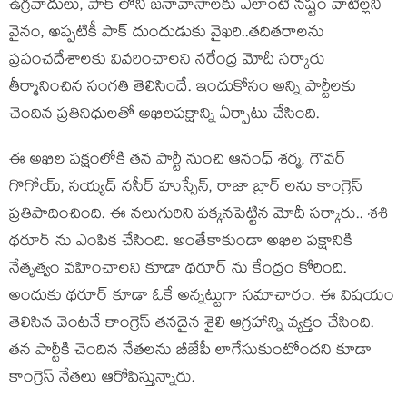
ఉగ్రవాదులు, పాక్ లోని జనావాసాలకు ఎలాంటి నష్టం వాటిల్లని
వైనం, అప్పటికీ పాక్ దుందుడుకు వైఖరి..తదితరాలను
ప్రపంచదేశాలకు వివరించాలని నరేంద్ర మోదీ సర్కారు
తీర్మానించిన సంగతి తెలిసిందే. ఇందుకోసం అన్ని పార్టీలకు
చెందిన ప్రతినిధులతో అఖిలపక్షాన్ని ఏర్పాటు చేసింది.
ఈ అఖిల పక్షంలోకి తన పార్టీ నుంచి ఆనంధ్ శర్మ, గౌవర్
గొగోయ్, సయ్యద్ నసీర్ హుస్సేన్, రాజా బ్రార్ లను కాంగ్రెస్
ప్రతిపాదించింది. ఈ నలుగురిని పక్కనపెట్టిన మోదీ సర్కారు.. శశి
థరూర్ ను ఎంపిక చేసింది. అంతేకాకుండా అఖిల పక్షానికి
నేతృత్వం వహించాలని కూడా థరూర్ ను కేంద్రం కోరింది.
అందుకు థరూర్ కూడా ఓకే అన్నట్టుగా సమాచారం. ఈ విషయం
తెలిసిన వెంటనే కాంగ్రెస్ తనదైన శైలి ఆగ్రహాన్ని వ్యక్తం చేసింది.
తన పార్టీకి చెందిన నేతలను బీజేపీ లాగేసుకుంటోందని కూడా
కాంగ్రెస్ నేతలు ఆరోపిస్తున్నారు.