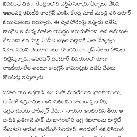
వివరించే దిశగా కేంద్రంలోని ఎన్డీఏ సర్కారు ఏర్పాటు చేసిన
అఖిలపక్ష కమిటీకి కాంగ్రెస్ ఎంపీ, కేంద్ర మాజీ మంత్రి శశి థరూర్
నియమితులు అయ్యారు. ఈ వ్యవహారంపై ఇప్పుడు బీజేపీ,
కాంగ్రెస్ ల మధ్య మాటల యుద్ధం జరుగుతోంది. తన అనుమతి
లేకుండా తన పార్టీ ఎంపీని అఖిల పక్షానికి ఎలా నేతృత్వం
వహించమని చెబుతారంటూ కొందరు కాంగ్రెస్ నేతలు నొసలు
చిట్లిస్తున్నారు. ఆపరేషన్ సిందూర్ విషయంలో కూడా
రాజకీయాలేల అంటూ కాంగ్రెస్ కామెంట్లకు బీజేపీ నేతలు
కౌంటర్లు ఇస్తున్నారు.
పహల్ గాం ఉగ్రదాడి, అందులో మరణించిన భారతీయులు,
దాడిలో ఉగ్రవాదులు అనుసరించిన దారుణ ప్రణాళిక,
ఉగ్రవాదులకు పాకిస్తాన్ నేరుగా సాయం అందించిన తీరు, ఆ
దాడికి ప్రతిగానే పాక్ భూభాగంలోని ఉగ్ర శిబిరాలను టార్గెట్
చేసుకుని జరిపిన ఆపరేషన్ సిందూర్, అందులో చనిపోయిన