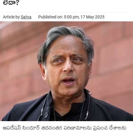
లేదా?
Article by
Satya
Published on: 5:00 pm, 17 May 2025
ఆపరేషన్ సిందూర్ తదనంతర పరిణామాలను ప్రపంచ దేశాలకు