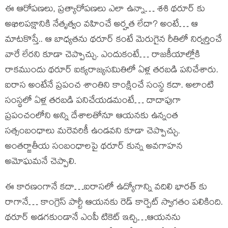
ఈ ఆరోపణలు, ప్రత్యారోపణలు ఎలా ఉన్నా… శశి థరూర్ కు
అఖిలపక్షానికి నేతృత్వం వహించే అర్హత లేదా? అంటే… ఆ
మాటకొస్తే.. ఆ బాధ్యతను థరూర్ కంటే మెరుగైన రీతిలో నిర్వర్తించే
వారే లేరని కూడా చెప్పొచ్చు. ఎందుకంటే… రాజకీయాల్లోకి
రాకముందు థరూర్ ఐక్యరాజ్యసమితిలో ఏళ్ల తరబడి పనిచేశారు.
ఐరాస అంటేనే ప్రపంచ శాంతిని కాంక్షించే సంస్థ కదా. అలాంటి
సంస్థలో ఏళ్ల తరబడి పనిచేయడమంటే… దాదాపుగా
ప్రపంచంలోని అన్ని దేశాలతోనూ ఆయనకు ఉన్నంత
సత్సంబంధాలు మరెవరికీ ఉండవని కూడా చెప్పొచ్చు.
అంతర్జాతీయ సంబంధాలపై థరూర్ కున్న అవగాహన
అమోఘమనే చెప్పాలి.
ఈ కారణంగానే కదా…ఐరాసలో ఉద్యోగాన్ని వదిలి భారత్ కు
రాగానే… కాంగ్రెస్ పార్టీ ఆయనకు రెడ్ కార్పెట్ స్వాగతం పలికింది.
థరూర్ అడగకుండానే ఎంపీ టికెట్ ఇచ్చి…ఆయనను