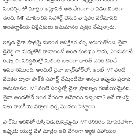
స్పందించలేదు. కానీ ఇప్పుడు భారత్‌తో ఉద్రిక్తతలు పెరిగిన
సందర్భంలో మాత్రం అప్రూవల్ అతి వేగంగా రావడం వింతగా
ఉంది. IMF చూపించిన సపోర్ట్ వెనుక వాస్తవం వేరేమోనని
అంతర్జాతీయ విశ్లేషకులు అనుమానం వ్యక్తం చేస్తున్నారు.
ఇక్కడ చైనా పాత్రపై మరింత ఆసక్తికర చర్చ జరుగుతోంది. చైనా
డైరెక్ట్ గా మధ్యలోకి రావాలంటే అంత సులభం కాదు, ఎందుకంటే
రష్యా ఈ పరిస్థితుల్లో మరింత బలంగా భారత్ వెనక నిలిచే
అవకాశముంది. అందుకే చైనా బ్యాక్‌డోర్‌లో, అంటే IMF వంటి
వేదికల ద్వారా పాక్‌కి సపోర్ట్ చేస్తుందేమో అన్నది ఇప్పుడు ప్రధాన
అనుమానం. IMF వంటి సంస్థల్లో చైనా ప్రాబల్యం గణనీయమైనది.
చైనా అండతోనే ఇంత వేగంగా ఆమోదం వచ్చిందా? అనే దానిపై
పలు రాజకీయ వర్గాలు చర్చ మొదలు పెట్టాయి.
పాక్‌ను ఆకలితో కుస్తీ పడుతున్నప్పుడు IMF కనికరం చూపకపోగా,
ఇప్పుడు యుద్ధ వేళ మాత్రం అతి వేగంగా ఆర్థిక సహాయం