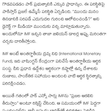
గొడవపడడం పాక్ ప్రభుత్వానికి ఎక్కువ ప్రాధాన్యం. ఈ పరిస్థితిపై
పాకిస్తాన్ ప్రజలే ఉమ్మేసే పరిస్థితి ఏర్పడింది. “ముందు మనం
తినడానికి సరిపడే ఎదుగుదల గురించి ఆలోచించండి?” అని
డైరెక్ట్ గా మీడియా ముందుకు వచ్చి మాట్లాడుతున్నారు.
అందులోనూ IMF ఇచ్చిన తాజా బిలియన్ డాలర్ల అప్పు మరింతగా
చర్చకు దారితీస్తోంది.
IMF అంటే అంతర్జాతీయ ద్రవ్య నిధి (International Monetary
Fund), ఇది వాషింగ్టన్ కేంద్రంగా పనిచేసే అంతర్జాతీయ ఆర్థిక
సంస్థ. దీని ప్రధాన ఉద్దేశం ఆర్థికంగా కష్టాల్లో ఉన్న దేశాలకు
రుణాలు, సాంకేతిక సహాయం అందించి వాటి ఆర్థిక స్థిరత్వాన్ని
పరిరక్షించడం.
అయితే గతంలో పాక్ ఎన్నో సార్లు IMFను “ప్రజల ఆకలిని
తీరుస్తాం” అంటూ రిక్వెస్ట్ చేసింది. ఆ సమయంలో IMF పెద్దగా