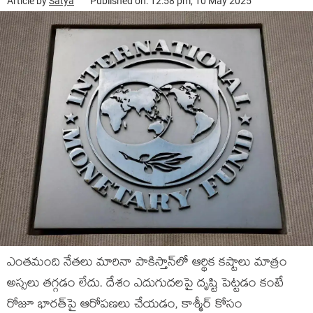
Article by
Satya
Published on: 12:58 pm, 10 May 2025
ఎంతమంది నేతలు మారినా పాకిస్తాన్‌లో ఆర్థిక కష్టాలు మాత్రం
అస్సలు తగ్గడం లేదు. దేశం ఎదుగుదలపై దృష్టి పెట్టడం కంటే
రోజూ భారత్‌పై ఆరోపణలు చేయడం, కాశ్మీర్ కోసం