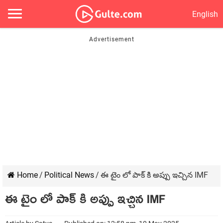
English
Home
/
Political News
/
ఈ టైం లో పాక్ కి అప్పు ఇచ్చిన IMF
ఈ టైం లో పాక్ కి అప్పు ఇచ్చిన IMF