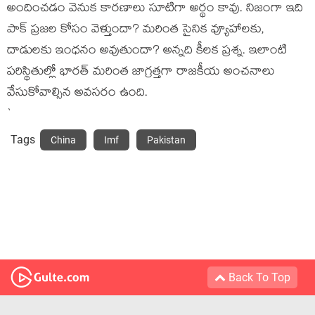
అందించడం వెనుక కారణాలు సూటిగా అర్థం కావు. నిజంగా ఇది
పాక్ ప్రజల కోసం వెళ్తుందా? మరింత సైనిక వ్యూహాలకు,
దాడులకు ఇంధనం అవుతుందా? అన్నది కీలక ప్రశ్న. ఇలాంటి
పరిస్థితుల్లో భారత్ మరింత జాగ్రత్తగా రాజకీయ అంచనాలు
వేసుకోవాల్సిన అవసరం ఉంది.
`
Tags
China
Imf
Pakistan
Back To Top