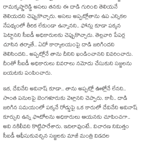
రామ‌కృష్ణారెడ్డి అస‌లు త‌న‌కు ఈ దాడి గురించి తెలియనే
తెలియ‌ద‌ని చెప్పుకొచ్చారు. అస‌లు అప్ప‌ట్లోతాను ఉప ఎన్నిక‌ల
నేప‌థ్యంలో తీరిక లేకుండా ఉన్నాన‌ని.. ఫోన్లు కూడా పక్కన
పెట్టాన‌ని సీఐడీ అధికారులకు చెప్పుకొచ్చారు. తెల్ల‌వారి పేప‌ర్ల
చూసిన త‌ర్వాతే.. ఏదో కార్యాల‌యంపై దాడి జ‌రిగింద‌ని
తెలిసింద‌ని.. అప్ప‌ట్లోనే తాను దీనిని ఖండించాన‌ని వివ‌రించారు.
దీంతో సీఐడీ అధికారులు వివ‌రాలు న‌మోదు చేసుకుని స‌జ్జ‌ల‌ను
బ‌య‌ట‌కు పంపించారు.
ఇక‌, దేవినేని అవినాష్ కూడా.. తాను అప్ప‌ట్లో ఊళ్లోనే లేన‌ని..
సొంత ప‌నుల‌పై బెంగ‌ళూరుకు వెళ్లాన‌ని చెప్పారు. కానీ.. దాడి
జ‌రిగిన స‌మ‌యంలో ప‌క్క‌నే రోడ్డుపై ఒక కారులో దేవినేని అవినాష్
కూర్చుని ఉన్న ఫొటోల‌ను అధికారులు ఆయ‌న‌కు చూపించ‌గా..
అవి న‌కిలీవ‌ని కొట్టిపారేశారు. ఇదిలావుంటే.. విచార‌ణ నిమిత్తం
సీఐడీ ఆఫీసుకువ‌చ్చిన స‌జ్జ‌ల‌కు మాజీ మంత్రి విడ‌ద‌ల