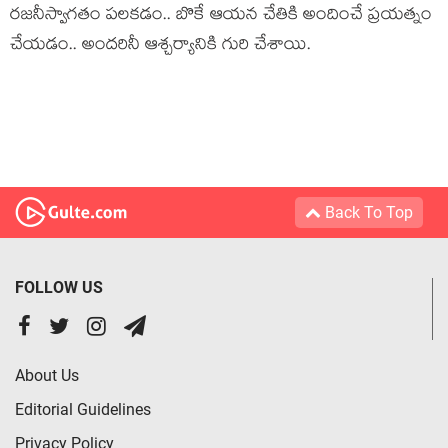
ర‌జ‌నీస్వాగ‌తం ప‌ల‌కడం.. బొకే ఆయ‌న చేతికి అందించే ప్ర‌య‌త్నం
చేయ‌డం.. అంద‌రినీ ఆశ్చ‌ర్యానికి గురి చేశాయి.
Back To Top
FOLLOW US
About Us
Editorial Guidelines
Privacy Policy