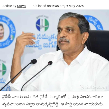
Article by
Satya
Published on: 6:45 pm, 9 May 2025
వైసీపీ నాయ‌కుడు, గ‌త వైసీపీ స‌ర్కారులో ప్ర‌భుత్వ స‌ల‌హాదారుగా
వ్య‌వ‌హ‌రించిన స‌జ్జ‌ల రామ‌కృష్ణారెడ్డి, ఆ పార్టీ యువ నాయ‌కుడు,