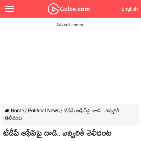
English
Home
/
Political News
/
టీడీపీ ఆఫీస్‌పై దాడి.. ఎవ్వరికీ
తెలీదంట
టీడీపీ ఆఫీస్‌పై దాడి.. ఎవ్వరికీ తెలీదంట