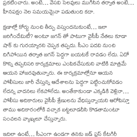
ప్రకటించారు. అంటే… వేసవి సెలవులు ముగిసిన తర్వాత అంటే…
హీనపక్షం నెల సమయమైనా పడుతుంది కదా.
క్షణాల్లో కోర్టు నుంచి తీర్పు వస్తుందనుకుంటే… ఇలా
జరిగిందేమిటీ? అంటూ జగన్ తో పాటుగా వైసీపీ నేతలు కూడా
షాక్ కు గురయ్యారని చెప్పక తప్పదు. సీఎం పదవి నుంచి
దిగిపోయిన తర్వాత జగన్ పెద్దగా బయటకే రావడం లేదు. ఏదో
కొన్ని తప్పనిసరి కార్యక్రమాలు ఎంపికచేసుకుని వాటికి మాత్రమే
ఆయన హాజరవుతున్నారు. ఈ కార్యక్రమాల్లోనూ ఆయన
పోలీసులు జారీ చేస్తున్న ఆదేశాలను పెద్దగా పట్టించుకోవడం
లేదన్న వాదనలు లేకపోలేదు. అంతేకాకుండా ఎక్కడికి వెళ్లినా…
పోలీసు అదికారులు వైసీపీ శ్రేణులను వేధిస్తున్నాయని ఆరోపిస్తూ
తాము అదికారంలోకి వచ్చాక బట్టలూడదీసి కొడతామంటూ
సంచలన వ్యాఖ్యలూ చేస్తున్నారు.
ఇదిలా ఉంటే… సీఎంగా ఉండగా తనకు జడ్ ప్లస్ కేటగిరీ