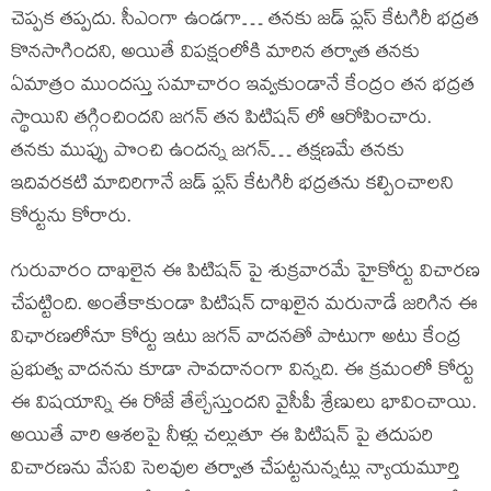
చెప్పక తప్పదు. సీఎంగా ఉండగా… తనకు జడ్ ప్లస్ కేటగిరీ భద్రత
కొనసాగిందని, అయితే విపక్షంలోకి మారిన తర్వాత తనకు
ఏమాత్రం ముందస్తు సమాచారం ఇవ్వకుండానే కేంద్రం తన భద్రత
స్థాయిని తగ్గించిందని జగన్ తన పిటిషన్ లో ఆరోపించారు.
తనకు ముప్పు పొంచి ఉందన్న జగన్… తక్షణమే తనకు
ఇదివరకటి మాదిరిగానే జడ్ ప్లస్ కేటగిరీ భద్రతను కల్పించాలని
కోర్టును కోరారు.
గురువారం దాఖలైన ఈ పిటిషన్ పై శుక్రవారమే హైకోర్టు విచారణ
చేపట్టింది. అంతేకాకుండా పిటిషన్ దాఖలైన మరునాడే జరిగిన ఈ
విఛారణలోనూ కోర్టు ఇటు జగన్ వాదనతో పాటుగా అటు కేంద్ర
ప్రభుత్వ వాదనను కూడా సావదానంగా విన్నది. ఈ క్రమంలో కోర్టు
ఈ విషయాన్ని ఈ రోజే తేల్చేస్తుందని వైసీపీ శ్రేణులు భావించాయి.
అయితే వారి ఆశలపై నీళ్లు చల్లుతూ ఈ పిటిషన్ పై తదుపరి
విచారణను వేసవి సెలవుల తర్వాత చేపట్టనున్నట్లు న్యాయమూర్తి