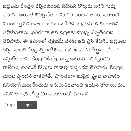
భద్రతను కేంద్రం కల్పించిందని పిటిషన్ కోర్టుకు జగన్ గుర్తు
చేశారు. అయితే విపక్ష నేతగా మారిన వెంటనే తనకు ఎలాంటి
ముందస్తు సమాచారం లేకుండానే తన భద్రతను కుదించారని
ఆరోపించారు. ఫలితంగా తన భద్రతకు ముప్పు ఏర్పడిందని
తెలిపారు. ఈ క్రమంలో తక్షణమే తనకు జడ్ ప్లస్ కేటగిరీ భద్రతను
కల్పించాలని కేంద్రాన్ని ఆదేశించాలని ఆయన కోర్టును కోరారు.
ఇప్పటికే తాను కేంద్రానికి లేఖ రాస్తే అటు నుంచి స్పందన
రాలేదని, అందుకే కోర్టుకు రావాల్సి వచ్చిందని తెలిపారు. కేంద్రం
నుంచి స్పందన రాకపోతే.. సొంతంగా బుల్లెట్ ప్రూఫ్ వాహనం
వినియోగిచుకునేందుకు అనుమతించాలని ఆయన కోరారు. మరి
వేసవి తర్వాత కోర్టు ఏం చెబుతుందో చూడాలి.
Tags
Jagan