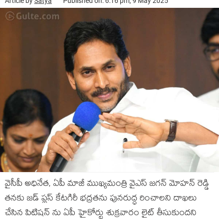
Article by
Satya
Published on: 6:16 pm, 9 May 2025
వైసీపీ అధినేత, ఏపీ మాజీ ముఖ్యమంత్రి వైఎస్ జగన్ మోహన్ రెడ్డి
తనకు జడ్ ప్లస్ కేటగిరీ భద్రతను పునరుద్ధ రించాలని దాఖలు
చేసిన పిటిషన్ ను ఏపీ హైకోర్టు శుక్రవారం లైట్ తీసుకుందని