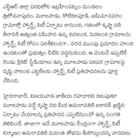
ఎన్టీఆర్ జిల్లా పరిధిలోని ఇబ్రహీంపట్నం మండలం
త్రిలోచనాపురం, మూలపాడు, కోటికలపూడి, జమీమాచవరం
గ్రామాల్లో స్పోర్ట్స్ సిటీ ఏర్పాటు కానుంది. గతంలో కృష్ణా నదీ
తీరానికి అత్యంత సమీపాన ఉన్న చినలంక, పెదలంక గ్రామాలను
స్పోర్ట్స్ సిటీ కోసం పరిశీలించగా.. వరద ముంపు ప్రమాదం పొంచి
ఉండటంతో ప్రభుత్వం వీటిని వద్దనుకుంది. ఆ వెంటనే ఇప్పటికే
రెండు క్రికెట్ స్టేడియాలు ఉన్న మూలపాడు పరిపర గ్రామాలపై
దృష్టి సారించి ఎట్టకేలకు స్పోర్ట్స్ సిటీ ప్రతిపాదనలను పూర్తి
చేసింది.
హైదరాబాద్, విజయవాడ జాతీయ రహదారిని కలుపుతూ
మూలపాడు వద్దే కృష్ణా నది మీద అమరావతికి ఐకానిక్ బ్రిడ్జిని
ఏర్పాటు చేయాలన్న ప్రతిపాదన ఎప్పటినుంచో ఉన్న సంగతి
తెలిసిందే. తాజాగా ఇదే మూలపాడు కేంద్రంగా స్పోర్ట్స్ సిటీ
నిర్మాణం అమరావతికి మరింత శోభను తీుకొస్తుందన్న వాదనలు