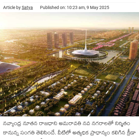
Article by
Satya
Published on: 10:23 am, 9 May 2025
నవ్యాంధ్ర నూతన రాజధాని అమరావతి నవ నగరాలతో నిర్మితం
కానున్న సంగతి తెలిసిందే. వీటిలో అత్యధిక ప్రాధాన్యం కలిగిన క్రీడా