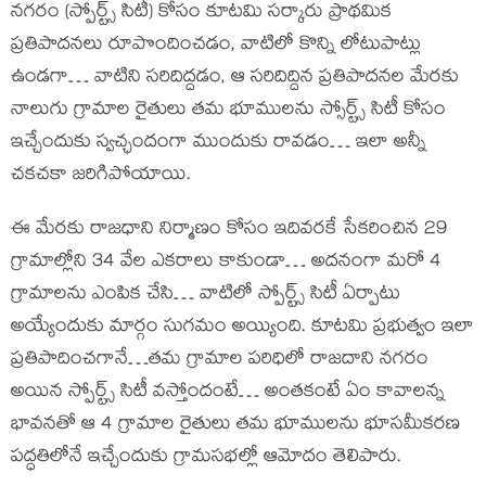
నగరం (స్పోర్ట్స్ సిటీ) కోసం కూటమి సర్కారు ప్రాథమిక
ప్రతిపాదనలు రూపొందించడం, వాటిలో కొన్ని లోటుపాట్లు
ఉండగా… వాటిని సరిదిద్దడం, ఆ సరిదిద్దిన ప్రతిపాదనల మేరకు
నాలుగు గ్రామాల రైతులు తమ భూములను స్సోర్ట్స్ సిటీ కోసం
ఇచ్చేందుకు స్వచ్ఛందంగా ముందుకు రావడం… ఇలా అన్నీ
చకచకా జరిగిపోయాయి.
ఈ మేరకు రాజధాని నిర్మాణం కోసం ఇదివరకే సేకరించిన 29
గ్రామాల్లోని 34 వేల ఎకరాలు కాకుండా… అదనంగా మరో 4
గ్రామాలను ఎంపిక చేసి… వాటిలో స్పోర్ట్స్ సిటీ ఏర్పాటు
అయ్యేందుకు మార్గం సుగమం అయ్యింది. కూటమి ప్రభుత్వం ఇలా
ప్రతిపాదించగానే…తమ గ్రామాల పరిధిలో రాజదాని నగరం
అయిన స్పోర్ట్స్ సిటీ వస్తోందంటే… అంతకంటే ఏం కావాలన్న
భావనతో ఆ 4 గ్రామాల రైతులు తమ భూములను భూసమీకరణ
పద్ధతిలోనే ఇచ్చేందుకు గ్రామసభల్లో ఆమోదం తెలిపారు.