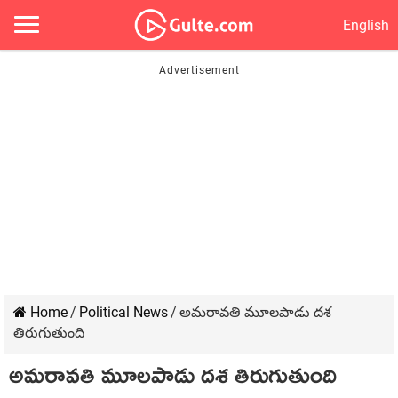
English
Home
/
Political News
/
అమరావతి మూలపాడు దశ
తిరుగుతుంది
అమరావతి మూలపాడు దశ తిరుగుతుంది