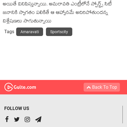
అయితే వినిపిస్తున్నాయి. అమరావతి ఎంట్రీలోనే స్పోర్ట్స్ సిటీ
జనానికి స్వాగతం పలికితే ఆ ఆహ్వానమే అదిరిపోతుందన్న
విశ్లేషణలు సాగుతున్నాయి
Tags
Amaravati
Sportscity
Back To Top
FOLLOW US