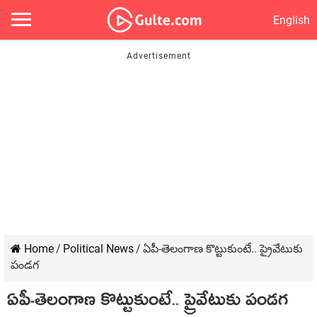
English
Home
/
Political News
/
ఏపీ-తెలంగాణ కొట్టుకుంటే.. ప్రైవేటుకు
పండ‌గ‌
ఏపీ-తెలంగాణ కొట్టుకుంటే.. ప్రైవేటుకు పండ‌గ‌