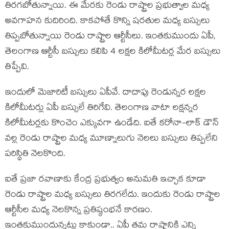
తిర‌గ‌బోతున్నాయి. ఈ మేర‌కు రెండు రాష్ట్రాల ప్ర‌భుత్వాల మ‌ధ్య
అవ‌గాహ‌న కుదిరింది. కాక‌పోతే కొన్ని ష‌ర‌తుల మ‌ధ్య బ‌స్సులు
తిప్ప‌బోతున్నాయి రెండు రాష్ట్రాల ఆర్టీసీలు. ఇంత‌కుముందు ఏపీ,
తెలంగాణ ఆర్టీసీ బ‌స్సులు క‌లిపి 4 ల‌క్ష‌ల కిలోమీట‌ర్ల మేర బ‌స్సులు
తిప్పేవి.
ఇందులో మెజారిటీ బ‌స్సులు ఏపీవే. దాదాపు రెండున్న‌ర ల‌క్ష‌ల
కిలోమీట‌ర్లు ఏపీ బ‌స్సులే తిరిగేవి. తెలంగాణ వాటా ల‌క్ష‌న్న‌ర
కిలోమీట‌ర్ల‌కు కొంచెం ఎక్కువ‌గా ఉండేది. ఐతే క‌రోనా-లాక్ డౌన్
వ‌ల్ల రెండు రాష్ట్రాల మ‌ధ్య మూణ్నాలుగు నెల‌లు బ‌స్సులు తిప్ప‌లేని
ప‌రిస్థితి నెల‌కొంది.
ఐతే ప్ర‌జా ర‌వాణాకు కేంద్ర ప్ర‌భుత్వం అనుమ‌తి ఇచ్చాక కూడా
రెండు రాష్ట్రాల మ‌ధ్య బ‌స్సులు తిర‌గ‌లేదు. ఇందుకు రెండు రాష్ట్రాల
ఆర్టీసీల మ‌ధ్య నెల‌కొన్న ప్ర‌తిష్ఠంభ‌నే కార‌ణం.
ఇంత‌కుముందున్న‌ట్లు కాకుండా.. ఏపీ త‌మ రాష్ట్రానికి ఎన్ని