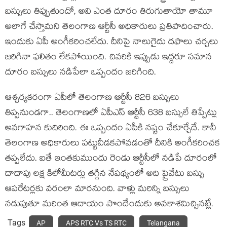
బ‌స్సులు తిప్పుతుందో, అవి ఎంత దూరం తిరుగుతాయో తామూ
అలాగే చేస్తామ‌ని తెలంగాణ ఆర్టీసీ అధికారులు ప్ర‌తిపాదించారు.
ఇందుకు ఏపీ అంగీక‌రించ‌లేదు. దీనిపై నాలుగైదు ద‌ఫాలు చ‌ర్చ‌లు
జ‌రిగినా ఫ‌లితం లేక‌పోయింది. చివ‌రికి ఇప్పుడు ఇద్ద‌రూ స‌మాన
దూరం బ‌స్సులు న‌డిపేలా ఒప్పందం జ‌రిగింది.
ఆశ్చ‌ర్య‌క‌రంగా ఏ‌పీలో తెలంగాణ ఆర్టీసీ 826 బస్సులు
తిప్పనుండ‌గా.. తెలంగాణలో ఏపీఎస్ ఆర్టీసీ 638 బస్సులే తిప్పేట్లు
అవ‌గాహ‌న కుదిరింది. ఈ ఒప్పందం ఏపీకి న‌ష్టం చేకూర్చేదే. కానీ
తెలంగాణ అధికారులు ప‌ట్టువీడ‌క‌పోవ‌డంతో దీనికి అంగీక‌రించ‌క
త‌ప్ప‌లేదు. ఐతే ఇంత‌కుముందు రెండు ఆర్టీసీలో న‌డిపే దూరంలో
దాదాపు ల‌క్ష కిలోమీటర్లు త‌గ్గిన నేప‌థ్యంలో అది ప్రైవేటు బ‌స్సు
ఆప‌రేట‌ర్ల‌కు వ‌రంలా మార‌నుంది. వాళ్లు మ‌రిన్ని బ‌స్సులు
న‌డుపుతూ మ‌రింత ఆదాయం పొందేందుకు అవ‌కాశ‌మిచ్చిన‌ట్లే.
Tags
AP
APS RTC Vs TS RTC
Telangana