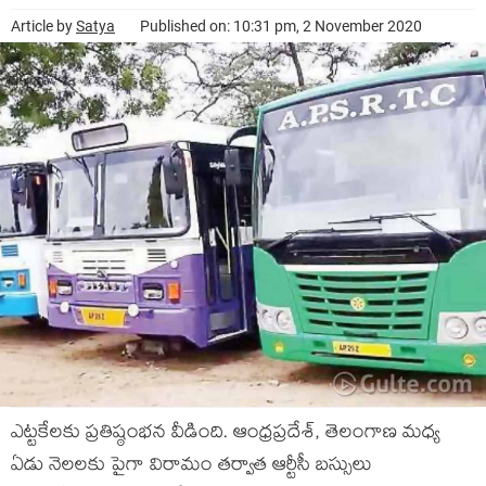
Article by
Satya
Published on: 10:31 pm, 2 November 2020
ఎట్ట‌కేల‌కు ప్ర‌తిష్ఠంభ‌న వీడింది. ఆంధ్ర‌ప్ర‌దేశ్‌, తెలంగాణ మ‌ధ్య
ఏడు నెల‌ల‌కు పైగా విరామం త‌ర్వాత ఆర్టీసీ బస్సులు