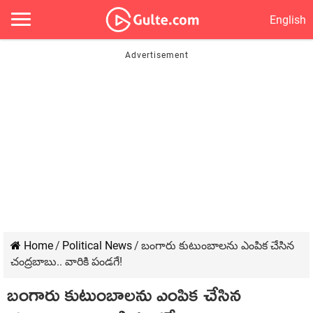
English
Home
/
Political News
/
బంగారు కుటుంబాల‌ను ఎంపిక చేసిన
చంద్ర‌బాబు.. వారికి పండ‌గే!
బంగారు కుటుంబాల‌ను ఎంపిక చేసిన