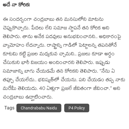
అదే నా కోరిక‌!
ఈ సంద‌ర్భంగా చంద్ర‌బాబు త‌న మ‌న‌సులోని మాట‌ను
చెప్పుకొచ్చారు. పేద‌లు లేని స‌మాజ స్థాప‌నే త‌న కోరిక అని
తెలిపారు. తాను అనేక ప‌ద‌వులు అనుభవించాన‌ని.. అధికారంపై
వ్యామోహం లేద‌న్నారు. రాష్ట్రాన్ని గాడిలో పెట్టాల‌న్న త‌ప‌న‌తోనే
కూట‌మి క‌ట్టి ప్ర‌జ‌ల మ‌ధ్య‌కువ చ్చామ‌ని.. ప్ర‌జ‌లు కూడా అర్ధం
చేసుకుని భారీ విజ‌యం అందించార‌ని తెలిపారు. ఇప్పుడు
స‌మాజాన్ని బాగు చేయ‌డ‌మే త‌న కోరిక‌ని తెలిపారు. “నేను ఏ
తప్పూ చేయలేదు.. భవిష్యత్‌లో చేయను. పని చేయడం తప్ప నాకు
మరేమీ తెలియదు. 40 ఏళ్లుగా ప్రజలే జీవితంగా జీవించా.” అని
చంద్ర‌బాబు ఉద్ఘాటించారు.
Tags
Chandrababu Naidu
P4 Policy