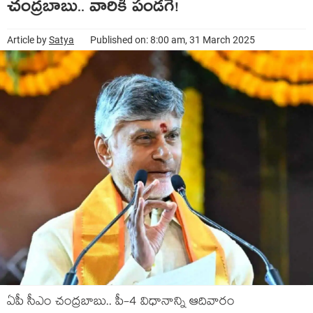
చంద్ర‌బాబు.. వారికి పండ‌గే!
Article by
Satya
Published on: 8:00 am, 31 March 2025
ఏపీ సీఎం చంద్ర‌బాబు.. పీ-4 విధానాన్ని ఆదివారం