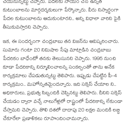
చేయ‌నున్న‌ట్టు చెప్పారు. పేద‌ల‌కు సాయం చేసే ఉన్న‌త
కుటుంబాల‌ను మార్గ‌ద‌ర్శ‌కులుగా పేర్కొన్నారు. వీరు నిస్వార్థంగా
పేద‌ల కుటుంబాల‌ను ఆదుకుంటార‌ని.. అన్ని విధాలా వారిని పైకి
తీసుకువ‌స్తార‌ని చెప్పారు.
ఇక‌, ఈ సంద‌ర్భంగా చంద్ర‌బాబు త‌న విజ‌న్‌ను ఆవిష్క‌రించారు.
సుమారు గంటా 20 నిమిషాల సేపు మాట్లాడిన చంద్ర‌బాబు
పేద‌రికం బాధేంటో త‌న‌కు తెలుసున‌ని చెప్పారు. 1995 నుంచి
కూడా పేద‌రికాన్ని నిర్మూలించాల‌న్న సంక‌ల్పంతో తాను అనేక
కార్య‌క్ర‌మాలు చేప‌డుతున్న‌ట్టు తెలిపారు. ఇప్పుడు చేప‌ట్టిన పీ-4
కార్య‌క్ర‌మం.. మ‌హోన్న‌త‌మైంద‌న్నారు. ఇది స‌క్సెస్ చేయాల ని..
అధికారులు, ప్ర‌భుత్వ సిబ్బందికి చెప్పిన‌ట్టు తెలిపారు. దీనిని స‌క్సెస్
చేయ‌డం ద్వారా వ‌చ్చే నాలుగేళ్ల‌లో రాష్ట్రంలో పేదరికాన్ని లేకుండా
చేస్తామ‌ని చెప్పారు. తొలి దశలో దాదాపు 20 లక్షల మందికి లబ్ధి
చేకూరేలా ప్రణాళికలు రూపొందించామ‌న్నారు.