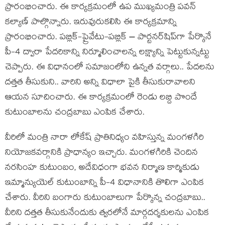
ప్రారంభించారు. ఈ కార్య‌క్ర‌మంలో ఉప ముఖ్య‌మంత్రి ప‌వ‌న్
క‌ల్యాణ్ పాల్గొన్నారు. ఇరువురుక‌లిసి ఈ కార్య‌క్ర‌మాన్ని
ప్రారంభించారు. ప‌బ్లిక్‌-ప్రైవేటు-ప‌బ్లిక్ – పార్ట‌న‌ర్‌షిప్‌గా పేర్కొనే
పీ-4 ద్వారా పేద‌రికాన్ని నిర్మూలించాల‌న్న ల‌క్ష్యాన్ని పెట్టుకున్నట్టు
చెప్పారు. ఈ విధానంలో స‌మాజంలోని ఉన్న‌త వ‌ర్గాలు.. పేద‌ల‌ను
ద‌త్త‌త తీసుకుని.. వారిని అన్ని విధాలా పైకి తీసుకురావాల‌ని
ఆయ‌న సూచించారు. ఈ కార్యక్ర‌మంలో రెండు ల‌బ్ది పొందే
కుటుంబాల‌ను చంద్ర‌బాబు ఎంపిక చేశారు.
వీరిలో మంత్రి నారా లోకేష్ ప్రాతినిధ్యం వ‌హిస్తున్న మంగ‌ళ‌గిరి
నియోజ‌క‌వ‌ర్గానికి ప్రాధాన్యం ఇచ్చారు. మంగళగిరికి చెందిన
నరసింహ కుటుంబం, అదేవిధంగా భవన నిర్మాణ కార్మికుడు
ఇమ్మాన్యుయెల్‌ కుటుంబాన్ని పీ-4 విధానానికి తొలిగా ఎంపిక
చేశారు. వీరిని బంగారు కుటుంబాలుగా పేర్కొన్న చంద్ర‌బాబు..
వీరిని ద‌త్త‌త తీసుకునేందుకు త్వ‌ర‌లోనే మార్గ‌ద‌ర్శ‌కుల‌ను ఎంపిక