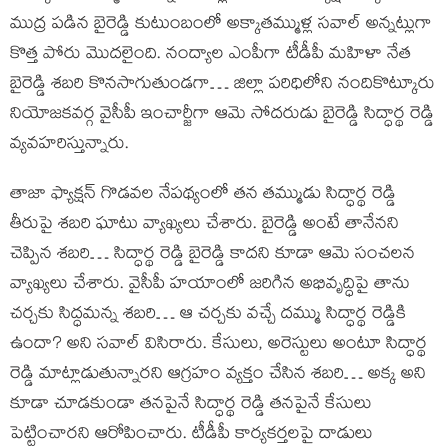
ముద్ర పడిన బైరెడ్డి కుటుంబంలో అక్కాతమ్ముళ్ల సవాల్ అన్నట్లుగా
కొత్త పోరు మొదలైంది. నంద్యాల ఎంపీగా టీడీపీ మహిళా నేత
బైరెడ్డి శబరి కొనసాగుతుండగా… జిల్లా పరిధిలోని నందికొట్కూరు
నియోజకవర్గ వైసీపీ ఇంచార్జీగా ఆమె సోదరుడు బైరెడ్డి సిద్ధార్థ రెడ్డి
వ్యవహరిస్తున్నారు.
తాజా ఫ్యాక్షన్ గొడవల నేపథ్యంలో తన తమ్ముడు సిద్ధార్థ రెడ్డి
తీరుపై శబరి ఘాటు వ్యాఖ్యలు చేశారు. బైరెడ్డి అంటే తానేనని
చెప్పిన శబరి… సిద్ధార్థ రెడ్డి బైరెడ్డి కాదని కూడా ఆమె సంచలన
వ్యాఖ్యలు చేశారు. వైసీపీ హయాంలో జరిగిన అభివృద్ధిపై తాను
చర్చకు సిద్ధమన్న శబరి… ఆ చర్చకు వచ్చే దమ్ము సిద్ధార్థ రెడ్డికి
ఉందా? అని సవాల్ విసిరారు. కేసులు, అరెస్టులు అంటూ సిద్ధార్థ
రెడ్డి మాట్లాడుతున్నారని ఆగ్రహం వ్యక్తం చేసిన శబరి… అక్క అని
కూడా చూడకుండా తనపైనే సిద్ధార్థ రెడ్డి తనపైనే కేసులు
పెట్టించారని ఆరోపించారు. టీడీపీ కార్యకర్తలపై దాడులు