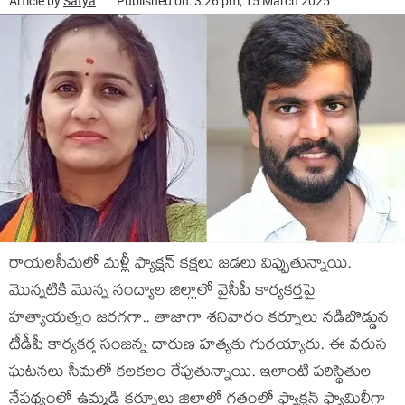
Article by
Satya
Published on: 3:26 pm, 15 March 2025
రాయలసీమలో మళ్లీ ఫ్యాక్షన్ కక్షలు జడలు విప్పుతున్నాయి.
మొన్నటికి మొన్న నంద్యాల జిల్లాలో వైసీపీ కార్యకర్తపై
హత్యాయత్నం జరగగా.. తాజాగా శనివారం కర్నూలు నడిబొడ్డున
టీడీపీ కార్యకర్త సంజన్న దారుణ హత్యకు గురయ్యారు. ఈ వరుస
ఘటనలు సీమలో కలకలం రేపుతున్నాయి. ఇలాంటి పరిస్థితుల
నేపథ్యంలో ఉమ్మడి కర్నూలు జిల్లాలో గతంలో ఫ్యాక్షన్ ఫ్యామిలీగా