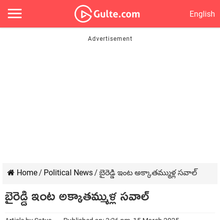
English
Home
/
Political News
/
బైరెడ్డి ఇంట అక్కాతమ్ముళ్ల సవాల్
బైరెడ్డి ఇంట అక్కాతమ్ముళ్ల సవాల్