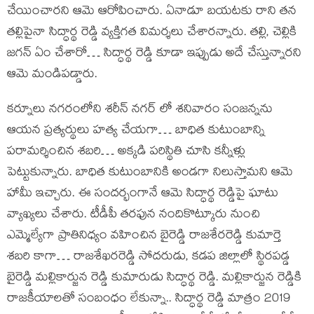
చేయించారని ఆమె ఆరోపించారు. ఏనాడూ బయటకు రాని తన
తల్లిపైనా సిద్ధార్థ రెడ్డి వ్యక్తిగత విమర్శలు చేశారన్నారు. తల్లి, చెల్లికి
జగన్ ఏం చేశారో… సిద్ధార్థ రెడ్డి కూడా ఇప్పుడు అదే చేస్తున్నారని
ఆమె మండిపడ్డారు.
కర్నూలు నగరంలోని శరీన్ నగర్ లో శనివారం సంజన్నను
ఆయన ప్రత్యర్థులు హత్య చేయగా… బాధిత కుటుంబాన్ని
పరామర్శించిన శబరి… అక్కడి పరిస్థితి చూసి కన్నీళ్లు
పెట్టుకున్నారు. బాధిత కుటుంబానికి అండగా నిలుస్తామని ఆమె
హామీ ఇచ్చారు. ఈ సందర్భంగానే ఆమె సిద్ధార్థ రెడ్డిపై ఘాటు
వ్యాఖ్యలు చేశారు. టీడీపీ తరఫున నందికొట్కూరు నుంచి
ఎమ్మెల్యేగా ప్రాతినిధ్యం వహించిన బైరెడ్డి రాజశేరరెడ్డి కుమార్తె
శబరి కాగా… రాజశేఖరరెడ్డి సోదరుడు, కడప జిల్లాలో స్థిరపడ్డ
బైరెడ్డి మల్లికార్జున రెడ్డి కుమారుడు సిద్ధార్థ రెడ్డి. మల్లికార్జున రెడ్డికి
రాజకీయాలతో సంబంధం లేకున్నా.. సిద్ధార్థ రెడ్డి మాత్రం 2019