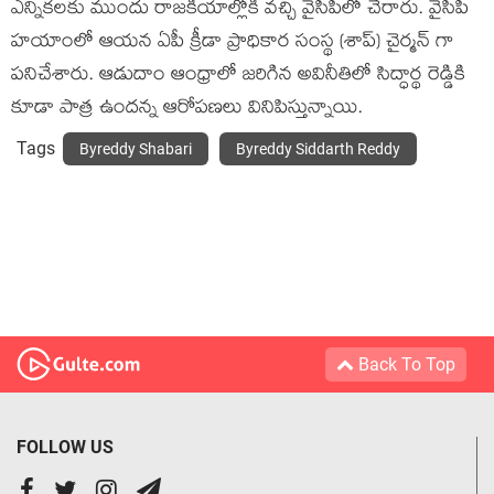
ఎన్నికలకు ముందు రాజకీయాల్లోకి వచ్చి వైసీపీలో చేరారు. వైసీపీ
హయాంలో ఆయన ఏపీ క్రీడా ప్రాధికార సంస్థ (శాప్) చైర్మన్ గా
పనిచేశారు. ఆడుదాం ఆంధ్రాలో జరిగిన అవినీతిలో సిద్ధార్థ రెడ్డికి
కూడా పాత్ర ఉందన్న ఆరోపణలు వినిపిస్తున్నాయి.
Tags
Byreddy Shabari
Byreddy Siddarth Reddy
Back To Top
FOLLOW US