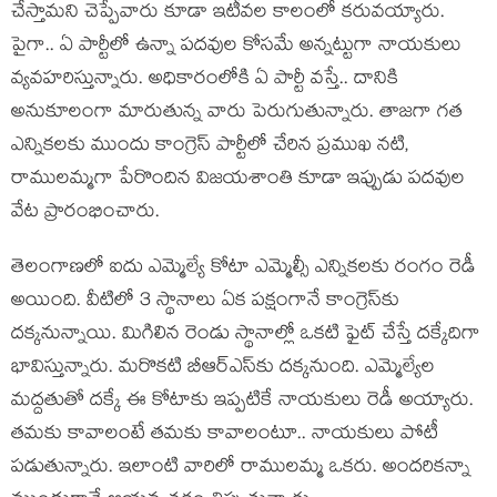
చేస్తామ‌ని చెప్పేవారు కూడా ఇటీవ‌ల కాలంలో క‌రువ‌య్యారు.
పైగా.. ఏ పార్టీలో ఉన్నా ప‌ద‌వుల కోస‌మే అన్న‌ట్టుగా నాయ‌కులు
వ్య‌వ‌హ‌రిస్తున్నారు. అధికారంలోకి ఏ పార్టీ వ‌స్తే.. దానికి
అనుకూలంగా మారుతున్న వారు పెరుగుతున్నారు. తాజ‌గా గ‌త
ఎన్నిక‌ల‌కు ముందు కాంగ్రెస్ పార్టీలో చేరిన ప్ర‌ముఖ న‌టి,
రాముల‌మ్మ‌గా పేరొందిన విజ‌య‌శాంతి కూడా ఇప్పుడు ప‌ద‌వుల
వేట ప్రారంభించారు.
తెలంగాణ‌లో ఐదు ఎమ్మెల్యే కోటా ఎమ్మెల్సీ ఎన్నిక‌ల‌కు రంగం రెడీ
అయింది. వీటిలో 3 స్థానాలు ఏక ప‌క్షంగానే కాంగ్రెస్‌కు
ద‌క్క‌నున్నాయి. మిగిలిన రెండు స్థానాల్లో ఒక‌టి ఫైట్ చేస్తే దక్కేదిగా
భావిస్తున్నారు. మ‌రొక‌టి బీఆర్ఎస్‌కు దక్క‌నుంది. ఎమ్మెల్యేల
మ‌ద్ద‌తుతో ద‌క్కే ఈ కోటాకు ఇప్ప‌టికే నాయ‌కులు రెడీ అయ్యారు.
త‌మ‌కు కావాలంటే త‌మ‌కు కావాలంటూ.. నాయ‌కులు పోటీ
ప‌డుతున్నారు. ఇలాంటి వారిలో రాముల‌మ్మ ఒక‌రు. అంద‌రిక‌న్నా