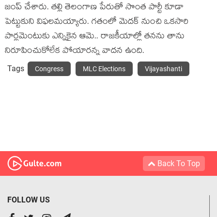
జంప్ చేశారు. త‌ల్లి తెలంగాణ పేరుతో సొంత పార్టీ కూడా
పెట్టుకుని విఫ‌ల‌మ‌య్యారు. గ‌తంలో మెద‌క్ నుంచి ఒక‌సారి
పార్ల‌మెంటుకు ఎన్నికైన ఆమె.. రాజ‌కీయాల్లో త‌న‌ను తాను
నిరూపించుకోలేక పోయార‌న్న వాద‌న ఉంది.
Tags
Congress
MLC Elections
Vijayashanti
Back To Top
FOLLOW US