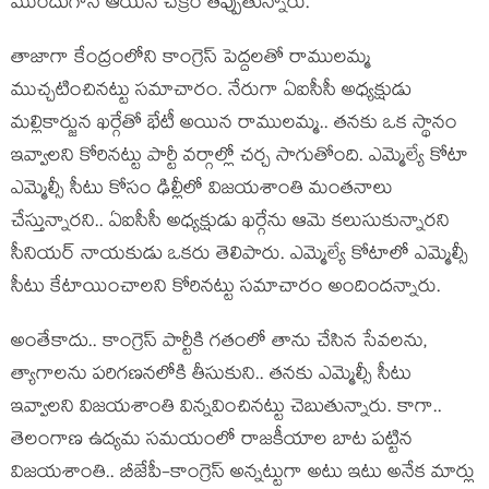
ముందుగానే ఆయ‌న చ‌క్రం తిప్పుతున్నారు.
తాజాగా కేంద్రంలోని కాంగ్రెస్ పెద్ద‌ల‌తో రాముల‌మ్మ
ముచ్చ‌టించిన‌ట్టు స‌మాచారం. నేరుగా ఏఐసీసీ అధ్య‌క్షుడు
మల్లికార్జున ఖర్గేతో భేటీ అయిన రాములమ్మ‌.. త‌న‌కు ఒక స్థానం
ఇవ్వాల‌ని కోరిన‌ట్టు పార్టీ వ‌ర్గాల్లో చ‌ర్చ సాగుతోంది. ఎమ్మెల్యే కోటా
ఎమ్మెల్సీ సీటు కోసం ఢిల్లీలో విజయశాంతి మంతనాలు
చేస్తున్నార‌ని.. ఏఐసీసీ అధ్యక్షుడు ఖర్గేను ఆమె క‌లుసుకున్నార‌ని
సీనియ‌ర్ నాయ‌కుడు ఒక‌రు తెలిపారు. ఎమ్మెల్యే కోటాలో ఎమ్మెల్సీ
సీటు కేటాయించాలని కోరినట్టు స‌మాచారం అందింద‌న్నారు.
అంతేకాదు.. కాంగ్రెస్ పార్టీకి గ‌తంలో తాను చేసిన సేవ‌ల‌ను,
త్యాగాలను పరిగణనలోకి తీసుకుని.. త‌న‌కు ఎమ్మెల్సీ సీటు
ఇవ్వాల‌ని విజ‌య‌శాంతి విన్న‌వించిన‌ట్టు చెబుతున్నారు. కాగా..
తెలంగాణ ఉద్య‌మ స‌మ‌యంలో రాజ‌కీయాల బాట ప‌ట్టిన
విజ‌య‌శాంతి.. బీజేపీ-కాంగ్రెస్ అన్న‌ట్టుగా అటు ఇటు అనేక మార్లు