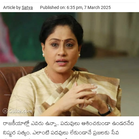
Article by
Satya
Published on: 6:35 pm, 7 March 2025
రాజ‌కీయాల్లో ఎవ‌రు ఉన్నా.. ప‌దువులు ఆశించ‌కుండా ఉండ‌ర‌నేది
నిష్టుర స‌త్యం. ఎలాంటి ప‌ద‌వులు లేకుండానే ప్ర‌జ‌ల‌కు సేవ