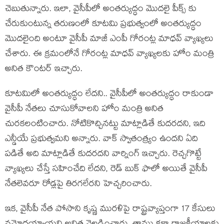
చెబుతున్నారు. ఇలా, వైసీపీలో అంతర్యుద్ధం మొదలై పీక్స్ కు
చేరుకుంటున్న తరుణంలో కూటమి ప్రభుత్వంలో అంతర్యుద్ధం
మొదలైంది అంటూ వైసీపీ మాజీ ఎంపీ గోరంట్ల మాధవ్ వ్యాఖ్యలు
చేశారు. ఈ క్రమంలోనే గోరంట్ల మాధవ్ వ్యాఖ్యలకు హోం మంత్రి
అనిత కౌంటర్ ఇచ్చారు.
కూటమిలో అంతర్యుద్ధం లేదని.. వైసీపీలో అంతర్యుద్ధం రాకుండా
వైసీపీ నేతలు చూసుకోవాలని హోం మంత్రి అనిత
చురకలంటించారు. నోటికొచ్చినట్టు మాట్లాడితే కుదరదని, ఇది
ఎన్డీయే ప్రభుత్వమని అన్నారు. వాక్ స్వాతంత్ర్యం ఉందని ఏది
పడితే అది మాట్లాడితే కుదరదని వార్నింగ్ ఇచ్చారు. రెచ్చగొట్టే
వ్యాఖ్యలు చేస్తే సహించేది లేదని, రెడ్ బుక్ ఫాలో అయితే వైసీపీ
నేతలెవరూ రోడ్లపై తిరగలేరని హెచ్చరించారు.
ఇక, వైసీపీ నేత పోసాని కృష్ణ మురళిపై రాష్ట్రవ్యాప్తంగా 17 కేసులు