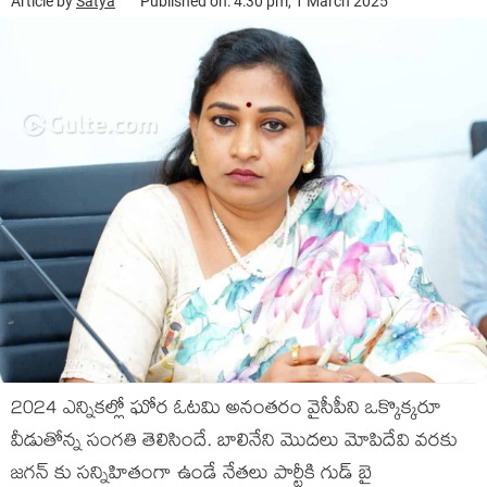
Article by
Satya
Published on: 4:30 pm, 1 March 2025
2024 ఎన్నికల్లో ఘోర ఓటమి అనంతరం వైసీపీని ఒక్కొక్కరూ
వీడుతోన్న సంగతి తెలిసిందే. బాలినేని మొదలు మోపిదేవి వరకు
జగన్ కు సన్నిహితంగా ఉండే నేతలు పార్టీకి గుడ్ బై