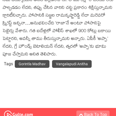
నమోదయ్యాయని అనిత వెల్లడించారు. తాము కక్షా రాజకీయాలకు
పాల్పడడం లేదని, తప్పు చేసిన వారిని చట్ట ప్రకారం శిక్షిస్తున్నామని
క్లారిటీనిచ్చారు. పోసానికి సజ్జల రామకృష్ణారెడ్డి లేదా మరెవరో
స్క్రిప్ట్ ఇచ్చినా…అనుభవించేది ‘రాజా’నే అంటూ పోసానిపై
సెటైర్లు వేశారు. గత ఐదేళ్లలో పోలీస్ శాఖలో 900 కోట్లు బకాయి
పెట్టారని, అవన్నీ తాము తీరుస్తున్నామని అన్నారు. ఏపీకీ ‘అప్పా’
లేదని, గ్రే హౌండ్స్ బెటాలియన్ లేదని, త్వరలో ‘అప్పా’కు భూమి
పూజ చేస్తామని అనిత తెలిపారు.
Tags
Gorintla Madhav
Vangalapudi Anitha
Back To Top