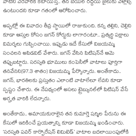
వాటిని వేరేవారికి కేటాయిస్తే.. త‌న బెయిల్ ర‌ద్ద‌యి జైలుకు వెళ్లాల్సి
ఉంటుంద‌ని కూడా గ‌తంలో ఆరోపించారు.
అప్ప‌ట్లో ఈ వివాదం తీవ్ర స్థాయిలో రాజుకుంది. క‌న్న త‌ల్లిని, చెల్లిని
కూడా ఆస్తుల కోసం జ‌గ‌న్ కోర్టుకు లాగారంటూ.. ప్ర‌త్య‌ర్థి ప‌క్షాలు
విమ‌ర్శ‌లు గుప్పించాయి. ఇప్పుడు ఇదే కేసులో విజ‌య‌మ్మ
సంచ‌ల‌న అపిడ‌విట్ వేశారు. జ‌గ‌న్ వేసిన పిటిష‌న్‌నే ఆమె
త‌ప్పుబ‌ట్టారు. స‌రస్వ‌తి భూములు కంపెనీలో వాటాలు పూర్తిగా
త‌న‌వేన‌ని(97.3 శాతం) విజ‌య‌మ్మ పేర్కొన్నారు. అంతేకాదు..
జ‌గ‌న్‌, భార‌తిల‌కు ప్రస్తుతం ఎలాంటి వాటాలేలూ లేవ‌ని కూడా
స్ప‌ష్టం చేశారు. ఈ నేప‌థ్యంలో అస‌లు ట్రైబ్యునల్‌లో పిటిషన్‌ వేసే
అర్హత వారికి లేదన్నారు.
అంతేకాదు.. అమాయ‌కురాలైన త‌న కుమార్తె ష‌ర్మిల పేరును ఈ
కేసులో ఇరికించే ప్ర‌య‌త్నాన్ని కూడా విజ‌య‌మ్మ ఖండించారు.
‘సరస్వతి పవర్‌ కార్పొరేషన్‌ లిమిటెడ్‌’ వాటాల బదలాయింపులోకి