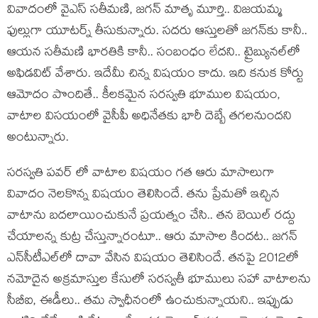
వివాదంలో వైఎస్ స‌తీమ‌ణి, జ‌గ‌న్ మాతృ మూర్తి.. విజ‌య‌మ్మ
ఫుల్లుగా యూట‌ర్న్ తీసుకున్నారు. స‌ద‌రు ఆస్తుల‌తో జ‌గ‌న్‌కు కానీ..
ఆయ‌న స‌తీమ‌ణి భార‌తికి కానీ.. సంబంధం లేద‌ని.. ట్రైబ్యున‌ల్‌లో
అఫిడ‌విట్ వేశారు. ఇదేమీ చిన్న విష‌యం కాదు. ఇది క‌నుక కోర్టు
ఆమోదం పొందితే.. కీల‌క‌మైన స‌ర‌స్వ‌తి భూముల విష‌యం,
వాటాల విస‌యంలో వైసీపీ అధినేత‌కు భారీ దెబ్బే త‌గ‌ల‌నుంద‌ని
అంటున్నారు.
స‌రస్వ‌తి ప‌వ‌ర్ లో వాటాల విష‌యం గత ఆరు మాసాలుగా
వివాదం నెల‌కొన్న విష‌యం తెలిసిందే. త‌ను ప్రేమ‌తో ఇచ్చిన
వాటాను బ‌ద‌లాయించుకునే ప్ర‌య‌త్నం చేసి.. త‌న బెయిల్ ర‌ద్దు
చేయాల‌న్న కుట్ర చేస్తున్నారంటూ.. ఆరు మాసాల కింద‌ట‌.. జ‌గ‌న్
ఎన్‌సీటీఎల్‌లో దావా వేసిన విష‌యం తెలిసిందే. త‌న‌పై 2012లో
న‌మోదైన అక్ర‌మాస్తుల కేసులో స‌రస్వ‌తీ భూములు స‌హా వాటాల‌ను
సీబీఐ, ఈడీలు.. త‌మ స్వాధీనంలో ఉంచుకున్నాయ‌ని.. ఇప్పుడు