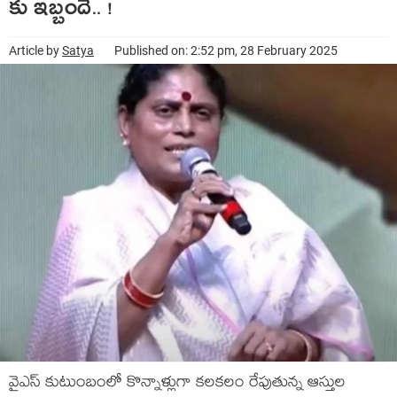
కు ఇబ్బందే.. !
Article by
Satya
Published on: 2:52 pm, 28 February 2025
వైఎస్ కుటుంబంలో కొన్నాళ్లుగా క‌ల‌క‌లం రేపుతున్న ఆస్తుల