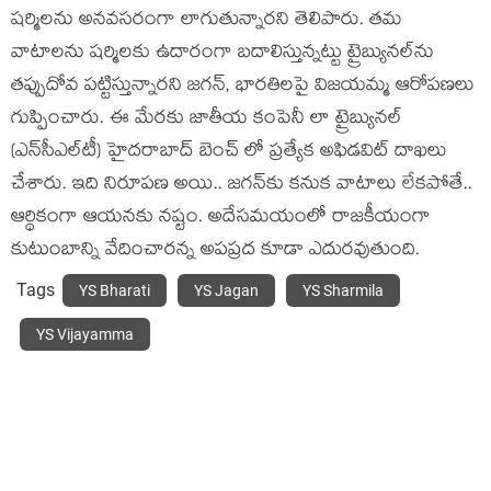
షర్మిలను అనవసరంగా లాగుతున్నారని తెలిపారు. త‌మ
వాటాల‌ను ష‌ర్మిల‌కు ఉదారంగా బ‌దాలిస్తున్న‌ట్టు ట్రైబ్యునల్‌ను
తప్పుదోవ పట్టిస్తున్నారని జ‌గ‌న్‌, భార‌తిల‌పై విజ‌య‌మ్మ ఆరోప‌ణ‌లు
గుప్పించారు. ఈ మేర‌కు జాతీయ కంపెనీ లా ట్రైబ్యునల్‌
(ఎన్‌సీఎల్‌టీ) హైదరాబాద్‌ బెంచ్ లో ప్ర‌త్యేక అఫిడ‌విట్ దాఖ‌లు
చేశారు. ఇది నిరూప‌ణ అయి.. జ‌గ‌న్‌కు క‌నుక వాటాలు లేక‌పోతే..
ఆర్థికంగా ఆయ‌న‌కు న‌ష్టం. అదేస‌మ‌యంలో రాజ‌కీయంగా
కుటుంబాన్ని వేదించార‌న్న అపప్ర‌ద కూడా ఎదుర‌వుతుంది.
Tags
YS Bharati
YS Jagan
YS Sharmila
YS Vijayamma