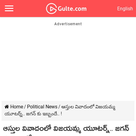
English
Home
/
Political News
/
ఆస్తుల వివాదంలో విజ‌య‌మ్మ
యూట‌ర్న్‌.. జ‌గ‌న్ కు ఇబ్బందే.. !
ఆస్తుల వివాదంలో విజ‌య‌మ్మ యూట‌ర్న్‌.. జ‌గ‌న్