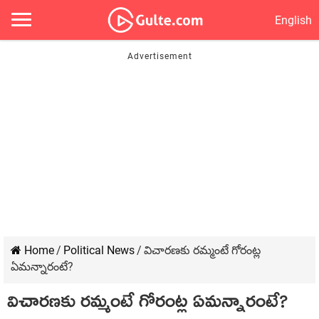
English
Home
/
Political News
/
విచారణకు రమ్మంటే గోరంట్ల
ఏమన్నారంటే?
విచారణకు రమ్మంటే గోరంట్ల ఏమన్నారంటే?