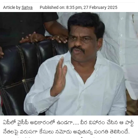
Article by
Satya
Published on: 8:35 pm, 27 February 2025
ఏపీలో వైసీపీ అధికారంలో ఉండగా… వీర విహారం చేసిన ఆ పార్టీ
నేతలపై వరుసగా కేసులు నమోదు అవుతున్న సంగతి తెలిసిందే.