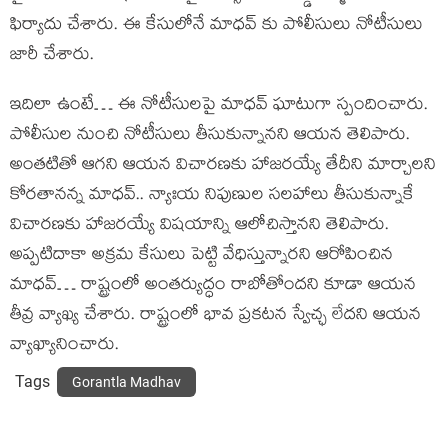
ఫిర్యాదు చేశారు. ఈ కేసులోనే మాధవ్ కు పోలీసులు నోటీసులు
జారీ చేశారు.
ఇదిలా ఉంటే… ఈ నోటీసులపై మాధవ్ ఘాటుగా స్పందించారు.
పోలీసుల నుంచి నోటీసులు తీసుకున్నానని ఆయన తెలిపారు.
అంతటితో ఆగని ఆయన విచారణకు హాజరయ్యే తేదీని మార్చాలని
కోరతానన్న మాధవ్.. న్యాఃయ నిపుణుల సలహాలు తీసుకున్నాకే
విచారణకు హాజరయ్యే విషయాన్ని ఆలోచిస్తానని తెలిపారు.
అప్పటిదాకా అక్రమ కేసులు పెట్టి వేధిస్తున్నారని ఆరోపించిన
మాధవ్… రాష్ట్రంలో అంతర్యుద్ధం రాబోతోందని కూడా ఆయన
తీవ్ర వ్యాఖ్య చేశారు. రాష్ట్రంలో భావ ప్రకటన స్వేచ్ఛ లేదని ఆయన
వ్యాఖ్యానించారు.
Tags
Gorantla Madhav