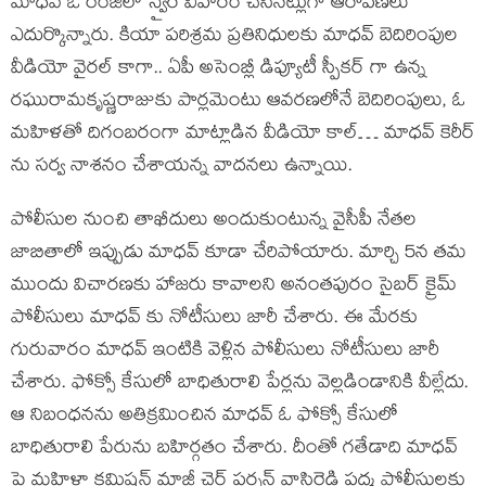
మాధవ్ ఓ రేంజిలో స్వైర విహారం చేసినట్లుగా ఆరోపణలు
ఎదుర్కొన్నారు. కియా పరిశ్రమ ప్రతినిధులకు మాధవ్ బెదిరింపుల
వీడియో వైరల్ కాగా.. ఏపీ అసెంబ్లీ డిప్యూటీ స్పీకర్ గా ఉన్న
రఘురామకృష్ణరాజుకు పార్లమెంటు ఆవరణలోనే బెదిరింపులు, ఓ
మహిళతో దిగంబరంగా మాట్లాడిన వీడియో కాల్… మాధవ్ కెరీర్
ను సర్వ నాశనం చేశాయన్న వాదనలు ఉన్నాయి.
పోలీసుల నుంచి తాఖీదులు అందుకుంటున్న వైసీపీ నేతల
జాబితాలో ఇప్పుడు మాధవ్ కూడా చేరిపోయారు. మార్చి 5న తమ
ముందు విచారణకు హాజరు కావాలని అనంతపురం సైబర్ క్రైమ్
పోలీసులు మాధవ్ కు నోటీసులు జారీ చేశారు. ఈ మేరకు
గురువారం మాధవ్ ఇంటికి వెళ్లిన పోలీసులు నోటీసులు జారీ
చేశారు. ఫోక్సో కేసులో బాధితురాలి పేర్లను వెల్లడిండానికి వీల్లేదు.
ఆ నిబంధనను అతిక్రమించిన మాధవ్ ఓ ఫోక్సో కేసులో
బాధితురాలి పేరును బహిర్గతం చేశారు. దీంతో గతేడాది మాధవ్
పై మహిళా కమిషన్ మాజీ చైర్ పర్సన్ వాసిరెడ్డి పద్మ పోలీసులకు