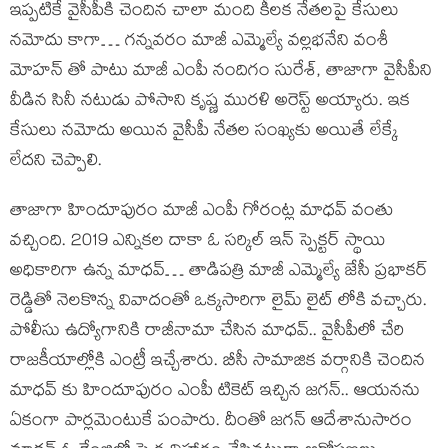
ఇప్పటికే వైసీపీకి చెందిన చాలా మంది కీలక నేతలపై కేసులు
నమోదు కాగా… గన్నవరం మాజీ ఎమ్మెల్యే వల్లభనేని వంశీ
మోహన్ తో పాటు మాజీ ఎంపీ నందిగం సురేశ్, తాజాగా వైసీపీని
వీడిన సినీ నటుడు పోసాని కృష్ణ మురళి అరెస్ట్ అయ్యారు. ఇక
కేసులు నమోదు అయిన వైసీపీ నేతల సంఖ్యకు అయితే లేక్కే
లేదని చెప్పాలి.
తాజాగా హిందూపురం మాజీ ఎంపీ గోరంట్ల మాధవ్ వంతు
వచ్చింది. 2019 ఎన్నికల దాకా ఓ సర్కిల్ ఇన్ స్పెక్టర్ స్థాయి
అధికారిగా ఉన్న మాధవ్… తాడిపత్రి మాజీ ఎమ్మెల్యే జేసీ ప్రభాకర్
రెడ్డితో నెలకొన్న వివాదంతో ఒక్కసారిగా లైమ్ లైట్ లోకి వచ్చారు.
పోలీసు ఉద్యోగానికి రాజీనామా చేసిన మాధవ్.. వైసీపీలో చేరి
రాజకీయాల్లోకి ఎంట్రీ ఇచ్చేశారు. బీసీ సామాజిక వర్గానికి చెందిన
మాధవ్ కు హిందూపురం ఎంపీ టికెట్ ఇచ్చిన జగన్.. ఆయనను
ఏకంగా పార్లమెంటుకే పంపారు. దీంతో జగన్ ఆదేశానుసారం