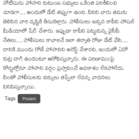
నోటీసును పోసాని కుటుంబ సభ్యులు ఒకింత పరిశీలించి
చూడగా… అందులో డేట్ తప్పుగా ఉంది. దీనిని వారు తమకు
తెలిసిన వారి దృష్టికి తీసుకెళ్లారు. పోలీసులు ఇచ్చిన కాపీని సోషల్
మీడియాలో షేర్ చేశారు. ఇప్పుడా కాపీని పట్టుకున్న వైసీపీ
నేతలు… పోలీసులు కావాలనే ఇలా తర్వాతి రోజు డేట్ వేసి…
దానికి ముందు రోజే పోసానిని అరెస్ట్ చేశారని, ఇందులో ఏదో
కుట్ర దాగి ఉందంటూ ఆరోపిస్తున్నారు. ఈ పరిణామంపై
కోర్టుల్లోనూ పోసాని వర్గం ప్రస్తావించే అవకాశం లేకపోలేదు.
దీంతో పోలీసులకు చిక్కులు తప్పేలా లేవన్న వాదనలు
వినిపిస్తున్నాయి.
Tags
Posani