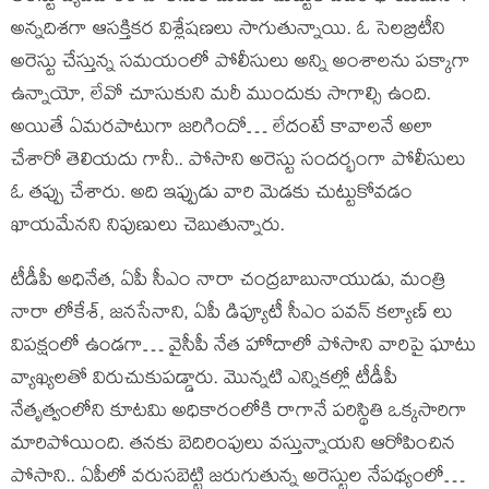
అన్నదిశగా ఆసక్తికర విశ్లేషణలు సాగుతున్నాయి. ఓ సెలబ్రిటీని
అరెస్టు చేస్తున్న సమయంలో పోలీసులు అన్ని అంశాలను పక్కాగా
ఉన్నాయో, లేవో చూసుకుని మరీ ముందుకు సాగాల్సి ఉంది.
అయితే ఏమరపాటుగా జరిగిందో… లేదంటే కావాలనే అలా
చేశారో తెలియదు గానీ.. పోసాని అరెస్టు సందర్భంగా పోలీసులు
ఓ తప్పు చేశారు. అది ఇప్పుడు వారి మెడకు చుట్టుకోవడం
ఖాయమేనని నిపుణులు చెబుతున్నారు.
టీడీపీ అధినేత, ఏపీ సీఎం నారా చంద్రబాబునాయుడు, మంత్రి
నారా లోకేశ్, జనసేనాని, ఏపీ డిప్యూటీ సీఎం పవన్ కల్యాణ్ లు
విపక్షంలో ఉండగా… వైసీపీ నేత హోదాలో పోసాని వారిపై ఘాటు
వ్యాఖ్యలతో విరుచుకుపడ్డారు. మొన్నటి ఎన్నికల్లో టీడీపీ
నేతృత్వంలోని కూటమి అధికారంలోకి రాగానే పరిస్థితి ఒక్కసారిగా
మారిపోయింది. తనకు బెదిరింపులు వస్తున్నాయని ఆరోపించిన
పోసాని.. ఏపీలో వరుసబెట్టి జరుగుతున్న అరెస్టుల నేపథ్యంలో…