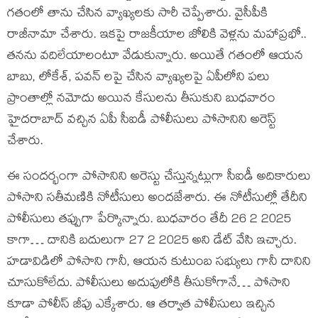
గతంలో తాను చేసిన వ్యాఖ్యలకు సారీ చెప్పేశారు. వైసీపీకి
రాజీనామా చేశారు. ఇకపై రాజకీయాల జోలికి వెళ్లను మహాప్రభో..
తనను వదిలేయాలంటూ వేడుకున్నారు. అయితే గతంలో ఆయన
బాబు, లోకేశ్, పవన్ లపై చేసిన వ్యాఖ్యలపై ఏపీలోని పలు
ప్రాంతాల్లో నమోదు అయిన కేసులను తీసుకుని బుధవారం
హైదరాబాద్ వచ్చిన ఏపీ సీఐడీ పోలీసులు పోసానిని అరెస్ట్
చేశారు.
ఈ సందర్భంగా పోసానిని అరెస్టు చేస్తున్నట్లుగా సీఐడీ అదికారులు
పోసాని సతీమణికి నోటీసులు అందజేశారు. ఈ నోటీసుల్లో తేదీని
పోలీసులు తప్పుగా పేర్కొన్నారు. బుధవారం తేదీ 26 2 2025
కాగా… దానికి బదులుగా 27 2 2025 అని డేట్ వేసి ఇచ్చారు.
హడావిడిలో పోసాని గానీ, ఆయన కుటుంబ సభ్యులు గానీ దానిని
చూసుకోలేదు. పోలీసులు అదుపులోకి తీసుకోగానే… పోసాని
కూడా పోలీస్ జీపు ఎక్కేశారు. ఆ తర్వాత పోలీసులు ఇచ్చిన