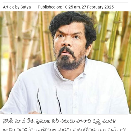
Article by
Satya
Published on: 10:25 am, 27 February 2025
వైసీపీ మాజీ నేత, ప్రముఖ సినీ నటుడు పోసాని కృష్ణ మురళి
అరెస్టు వ్యవహారం పోలీసుల మెడకు చుట్టుకోవడం ఖాయమేనా?