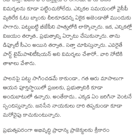
క‌ట్ చేస్తే.. ప‌వ‌న్ వారి ఒత్తిళ్ల‌కు లొంగ‌లేదు. వారు చేసిన
విమ‌ర్శ‌ల‌ను కూడా ప‌ట్టించుకోలేదు. ఎన్నిక‌ల స‌మ‌యంలో వైసీపీ
వ్య‌తిరేక ఓటు బ్యాంకు చీల‌కూడ‌ద‌న్న ఏకైక అజెండాతో ముందుకు
సాగారు. ప‌ట్టుబట్టి బీజేపీని పొత్తులోకి లాక్కొచ్చారు. ఇక‌, ఎన్నిక‌ల్లో
విజ‌యం త‌ర్వాత‌.. ప్ర‌భుత్వాన్ని ఏర్పాటు చేసుకున్నారు. తాను
డిప్యూటీ సీఎం అయిన త‌ర్వాత‌.. స‌త్తా చూపిస్తున్నారు. ఎవ‌రైతే
పార్ట్ టైమ్‌పొలిటీషియ‌న్ అని విమ‌ర్శ‌లు చేశారో.. వారి నోటికి
తాళాలు వేశారు.
పాల‌న‌పై ప‌ట్టు సాగించ‌డ‌మే కాకుండా.. గ‌త ఆరు మాసాలుగా
ఆయ‌న పూర్తిస్థాయిలో ప్ర‌జ‌ల‌కు, ప్ర‌భుత్వానికి కూడా
అందుబాటులో ఉన్నారు. అంతేకాదు.. ఎక్క‌డ ఏం జ‌రిగినా వెంట‌నే
స్పందిస్తున్నారు. జ‌న‌సేన నాయ‌కులు దారి త‌ప్ప‌కుండా కూడా
మ‌రోవైపు కాచుకుంటున్నారు.
ప్ర‌భుత్వ‌ప‌రంగా అభివృద్ధి ప్రాధాన్య ప్రాజెక్టుల‌కు శ్రీకారం