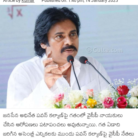
Article by
Kumar
Published on: 1:40 pm, 14 January 2025
జ‌న‌సేన అధినేత ప‌వ‌న్ క‌ల్యాణ్‌పై గ‌తంలో వైసీపీ నాయ‌కులు
చేసిన ఆరోప‌ణ‌లు ప‌టాపంచ‌లు అవుతున్నాయి. గ‌త ఏడాది
జ‌రిగిన అసెంబ్లీ ఎన్నిక‌ల‌కు ముందు ప‌వ‌న్ క‌ల్యాణ్‌పై వైసీపీ నేత‌లు