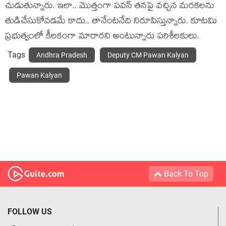
చుడుతున్నారు. ఇలా.. మొత్తంగా ప‌వ‌న్ త‌న‌పై వ‌చ్చిన మ‌ర‌క‌ల‌ను
తుడిచేసుకోవ‌డ‌మే కాదు.. తానేంట‌నేది నిరూపిస్తున్నారు. కూట‌మి
ప్ర‌భుత్వంలో కీల‌కంగా మారార‌ని అంటున్నారు ప‌రిశీల‌కులు.
Tags
Andhra Pradesh
Deputy CM Pawan Kalyan
Pawan Kalyan
Back To Top
FOLLOW US