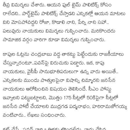
తీవ్ర విమ‌ర్శలు చేశారు. ఆయ‌న ఫుల్ టైమ్ పాలిటిక్స్ కోసం
రాలేద‌ని.. పార్ట్‌టైమ్ పాలిటిక్స్ చేస్తాడ‌ని ఎన్నిక‌ల్లో ఆయ‌న మాట‌లు
విని మోసపోవ‌ద్ద‌ని రోజా, కొడాలి నాని, పేర్ని నాని స‌హా..
ప‌లువురు నాయ‌కులు విమ‌ర్శలు గుప్పించారు. మ‌రికొంద‌రు
సామాజిక వ‌ర్గం వారిగా కూడా విమ‌ర్శ‌లు గుప్పించారు.
కాపుల ఓట్ల‌ను చంద్ర‌బాబు వ‌ద్ద తాక‌ట్టు పెట్టేందుకు రాజ‌కీయాలు
చేస్తున్నారంటూ..ప‌వ‌న్‌పై విరుచుకు ప‌డ్డారు. ఇక‌, కాపు
నాయ‌కులు, వైసీపీ సానుభూతిప‌రులుగా ఉన్న వారు అయితే..
ఎన్నిక‌ల‌కు ముందు పొత్తుల‌పైనా విషాన్ని చిమ్మార‌ని జ‌న‌సేన
నాయ‌కులు ఆరోపించిన విష‌యం తెలిసిందే. సీఎం పోస్టు
ఇవ్వాల‌ని ప‌ట్టుబ‌ట్టాల‌ని, మొత్తం 175 సీట్ల‌లో 50కిపైగా సీట్ల‌లో
జ‌న‌సేన పోటీ చేయాల‌ని ముద్ర‌గ‌డ ప‌ద్మ‌నాభం, హ‌రిరామ‌జోగ‌య్య
వంటివారు.. లేఖ‌లు సంధించారు.