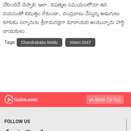
చేసింద‌నే చెప్పాలి. ఇలా.. విప‌త్తుల స‌మ‌యంలోనూ త‌న
వ‌య‌సుతో నిమిత్తం లేకుండా.. చంద్ర‌బాబు వేస్తున్న అడుగులు
కూట‌మి స‌ర్కారుకు శ్రీరామ‌ర‌క్ష‌గా మారాయ‌ని అంటున్నారు పార్టీ
నాయ‌కులు.
Tags
Chandrababu Naidu
Vision 2047
Back To Top
FOLLOW US