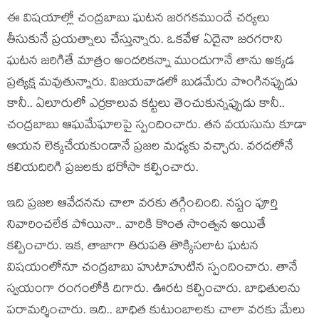
ఈ విష‌యాల్లో చంద్ర‌బాబు ఘ‌ట‌న జ‌ర‌గ‌కముందే చ‌ర్య‌లు
తీసుకునే ప్ర‌య‌త్నాలు చేస్తున్నారు. ఒక‌వేళ ఏదైనా జ‌ర‌గ‌రాని
ఘ‌ట‌న జ‌రిగితే మాత్రం అంద‌రిక‌న్నా ముందుగానే తాను అక్క‌డ
ప్ర‌త్య‌క్ష మ‌వుతున్నారు. విజ‌య‌వాడ‌లో బుడ‌మేరు పొంగిన‌ప్పుడు
కానీ.. ఏలూరులో ఎర్ర‌కాలువ క‌ట్ట‌లు తెంచుకున్న‌ప్పుడు కానీ..
చంద్ర‌బాబు ఆఘ‌మేఘాల‌పై స్పందించారు. త‌న వ‌య‌సును కూడా
ఆయ‌న లెక్క‌చేయ‌కుండానే ప్ర‌జ‌ల మ‌ధ్య‌కు వ‌చ్చారు. వ‌ర‌ద‌లోనే
క‌లియదిరిగి ప్ర‌జ‌లకు భ‌రోసా క‌ల్పించారు.
ఇది ప్ర‌జ‌ల ఆవేద‌న‌ను చాలా వ‌ర‌కు త‌గ్గించింది. న‌ష్టం పూర్తి
నివారించ‌లేక పోయినా.. వారికి కొంత సాంత్వన అయితే
క‌ల్పించారు. ఇక‌, తాజాగా తిరుప‌తి తొక్కిస‌లాట ఘ‌ట‌న
విష‌యంలోనూ చంద్ర‌బాబు హుటాహుటిన స్పందించారు. తానే
స్వ‌యంగా రంగంలోకి దిగారు. ఊర‌ట క‌ల్పించారు. బాధితుల‌ను
ప‌రామ‌ర్శించారు. ఇది.. బాధిత కుటుంబాల‌కు చాలా వ‌ర‌కు మేలు