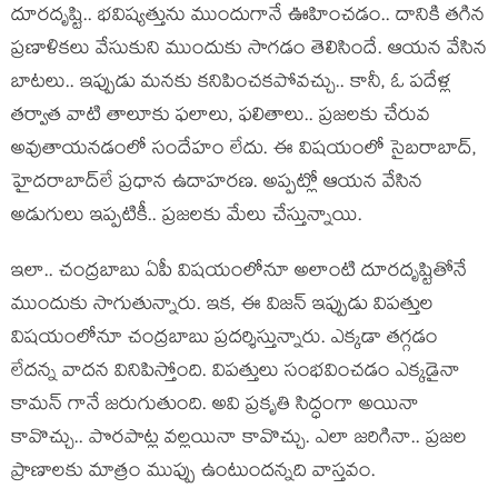
దూర‌దృష్టి.. భ‌విష్య‌త్తును ముందుగానే ఊహించ‌డం.. దానికి త‌గిన
ప్ర‌ణాళిక‌లు వేసుకుని ముందుకు సాగ‌డం తెలిసిందే. ఆయ‌న వేసిన
బాటలు.. ఇప్పుడు మ‌న‌కు క‌నిపించ‌క‌పోవ‌చ్చు.. కానీ, ఓ ప‌దేళ్ల
త‌ర్వాత వాటి తాలూకు ఫ‌లాలు, ఫ‌లితాలు.. ప్ర‌జ‌లకు చేరువ
అవుతాయ‌న‌డంలో సందేహం లేదు. ఈ విష‌యంలో సైబరాబాద్‌,
హైద‌రాబాద్‌లే ప్ర‌ధాన ఉదాహ‌ర‌ణ‌. అప్ప‌ట్లో ఆయ‌న వేసిన
అడుగులు ఇప్ప‌టికీ.. ప్ర‌జ‌లకు మేలు చేస్తున్నాయి.
ఇలా.. చంద్ర‌బాబు ఏపీ విష‌యంలోనూ అలాంటి దూర‌దృష్టితోనే
ముందుకు సాగుతున్నారు. ఇక‌, ఈ విజ‌న్ ఇప్పుడు విప‌త్తుల
విష‌యంలోనూ చంద్ర‌బాబు ప్ర‌ద‌ర్శిస్తున్నారు. ఎక్క‌డా త‌గ్గ‌డం
లేద‌న్న వాద‌న వినిపిస్తోంది. విప‌త్తులు సంభ‌వించ‌డం ఎక్క‌డైనా
కామ‌న్ గానే జ‌రుగుతుంది. అవి ప్ర‌కృతి సిద్ధంగా అయినా
కావొచ్చు.. పొర‌పాట్ల వ‌ల్ల‌యినా కావొచ్చు. ఎలా జ‌రిగినా.. ప్ర‌జ‌ల
ప్రాణాల‌కు మాత్రం ముప్పు ఉంటుంద‌న్న‌ది వాస్త‌వం.