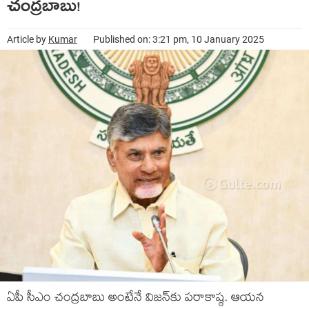
చంద్రబాబు!
Article by
Kumar
Published on: 3:21 pm, 10 January 2025
ఏపీ సీఎం చంద్ర‌బాబు అంటేనే విజ‌న్‌కు పరాకాష్ఠ‌. ఆయ‌న