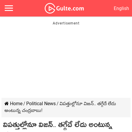
English
Home
/
Political News
/
విప‌త్తుల్లోనూ విజ‌న్‌.. తగ్గేదే లేదు
అంటున్న చంద్రబాబు!
విప‌త్తుల్లోనూ విజ‌న్‌.. తగ్గేదే లేదు అంటున్న