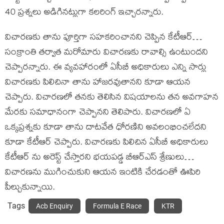
40 ప్రశ్నలు అడిగినట్లుగా కలరింగ్ ఇచ్చారన్నారు.
విచారణకు తాను పూర్తిగా సహకరించానని చెప్పిన కేటీఆర్…
సంక్రాంతి తర్వాత మరోమారు విచారణకు రావాల్సి ఉంటుందని
చెప్పారన్నారు. ఈ వ్యవహారంలో ఏసీబీ అధికారులు ఎన్ని సార్లు
విచారణకు పిలిచినా తాను హాజరవుతానని కూడా ఆయన
చెప్పారు. విచారణలో తనకు తెలిసిన విషయాలను తన అవగాహన
మేరకు సమాధానంగా చెప్పానని తెలిపారు. విచారణలో ఏ
ఒక్కప్రశ్నకు కూడా తాను దాటవేత ధోరణిని అవలంభించలేదని
కూడా కేటీఆర్ చెప్పారు. విచారణకు పిలిచిన ఏసీబీ అధికారులు
కేటీఆర్ ను అరెస్ట్ చేస్తారని భయపడ్డ బీఆర్ఎస్ శ్రేణులు…
విచారణను ముగించుకుని ఆయన ఇంటికి చేరడంతో ఊపిరి
పీల్చుకున్నాయి.
Tags
Acb Enquiry
Formula E Race
KTR