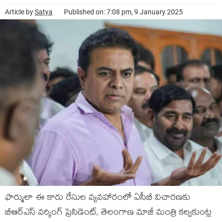
Article by
Satya
Published on: 7:08 pm, 9 January 2025
ఫార్ములా ఈ కారు రేసుల వ్యవహారంలో ఏసీబీ విచారణకు
బీఆర్ఎస్ వర్కింగ్ ప్రెసిడెంట్, తెలంగాణ మాజీ మంత్రి కల్వకుంట్ల