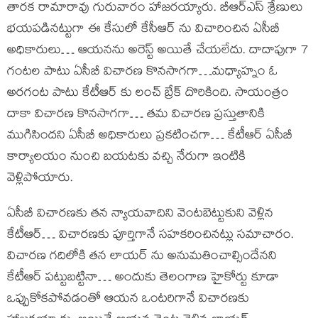
తారక రామారావు గురువారం హాజరయ్యారు. బీఆర్ఎస్ శ్రేణులు
భయపడినట్టుగా ఈ కేసులో కేసీఆర్ ను విచారించిన ఏసీబీ
అధికారులు… ఆయనను అరెస్ట్ అయితే చేయలేదు. దాదాపుగా 7
గంటల పాటు ఏసీబీ విచారణ కొనసాగగా…మధ్యాహ్నం ఓ
అరగంట పాటు కేటీఆర్ కు లంచ్ బ్రేక్ దొరికింది. సాయంత్రం
దాకా విచారణ కొనసాగగా… తమ విచారణ ప్రస్తుతానికి
ముగిసిందని ఏసీబీ అధికారులు ప్రకటించగా… కేటీఆర్ ఏసీబీ
కార్యాలయం నుంచి బయటకు వచ్చి నేరుగా ఇంటికి
వెళ్లిపోయారు.
ఏసీబీ విచారణకు తన న్యాయవాదిని వెంటబెట్టుకుని వెళ్లిన
కేటీఆర్… విచారణకు పూర్తిగానే సహకరించినట్లు సమాచారం.
విచారణ గదిలోకి తన లాయర్ ను అనుమతించాల్సిందేనని
కేటీఆర్ పట్టుబట్టినా… అందుకు తెలంగాణ హైకోర్టు కూడా
ఒప్పుకోకపోవడంతో ఆయన ఒంటరిగానే విచారణకు