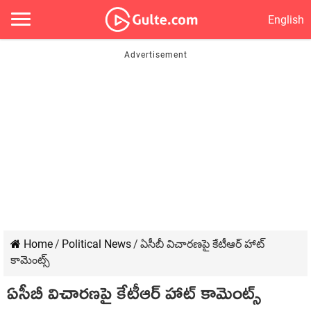
English
Home
/
Political News
/
ఏసీబీ విచారణపై కేటీఆర్ హాట్
కామెంట్స్
ఏసీబీ విచారణపై కేటీఆర్ హాట్ కామెంట్స్