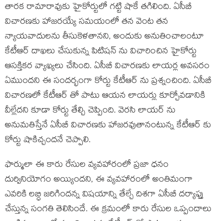
తారక రామారావుకు హైకోర్టులో గట్టి షాకే తగిలింది. ఏసీబీ
విచారణకు హాజరయ్యే సమయంలో తన వెంట తన
న్యాయవాదులను తీసుకెళతానని, అందుకు అనుతించాలంటూ
కేటీఆర్ దాఖలు చేసుకున్న పిటిషన్ ను విచారించిన హైకోర్టు
ఆసక్తికర వ్యాఖ్యలు చేసింది. ఏసీబీ విచారణకు లాయర్ల అవసరం
ఏముందని ఈ సందర్భంగా కోర్టు కేటీఆర్ ను ప్రశ్నంచింది. ఏసీబీ
విచారణలో కేటీఆర్ తో పాటు ఆయన లాయర్లు కూర్చోవడానికి
వీల్లేదని కూడా కోర్టు తేల్చి చెప్పింది. వెరసి లాయర్ ను
అనుమతిస్తేనే ఏసీబీ విచారణకు హాజరవుతానంటున్న కేటీఆర్ కు
కోర్టు షాకిచ్చందనే చెప్పాలి.
ఫార్ములా ఈ కారు రేసుల వ్యవహారంలో ప్రజా ధనం
దుర్వినియోగం అయ్యిందని, ఈ వ్యవహారంలో అంతిమంగా
ఎవరికి లబ్ధి జరిగిందన్న విషయాన్ని తేల్చే దిశగా ఏసీబీ దర్యాప్తు
చేస్తున్న సంగతి తెలిసిందే. ఈ క్రమంలో కారు రేసుల ఒప్పందాలు