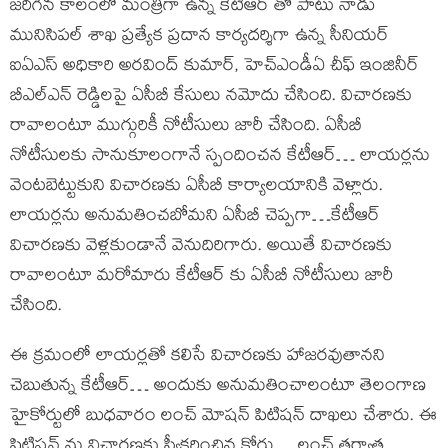
జరిగిన కాలంలో మంత్రిగా ఉన్న కేటీఆర్ తో పాటు నాడు
మునిసిపల్ శాఖ ప్రత్యేక ప్రదాన కార్యదర్శిగా ఉన్న సీనియర్
ఐఏఎస్ అధికారి అరవింద్ కుమార్, హెచ్ఎండీఏ చీఫ్ ఇంజినీర్
బీఎల్ఎన్ రెడ్డిలపై ఏసీబీ కేసులు నమోదు చేసింది. విచారణకు
రావాలంటూ ముగ్గురికీ నోటీసులు జారీ చేసింది. ఏసీబీ
నోటీసులకు సానుకూలంగానే స్పందించన కేటీఆర్… లాయర్లను
వెంటబెట్టుకుని విచారణకు ఏసీబీ కార్యాలయానికి వెళ్లారు.
లాయర్లను అనుమతించబోమని ఏసీబీ చెప్పగా…కేటీఆర్
విచారణకు వెళ్లకుండానే వెనుదిరిగారు. అయితే విచారణకు
రావాలంటూ మరోమారు కేటీఆర్ కు ఏసీబీ నోటీసులు జారీ
చేసింది.
ఈ క్రమంలో లాయర్లతో కలిసే విచారణకు హాజరవుతానని
చెబుతున్న కేటీఆర్… అందుకు అనుమతించాలంటూ తెలంగాణ
హైకోర్టులో బుధవారం లంచ్ మోషన్ పిటిషన్ దాఖలు చేశారు. ఈ
పిటిషన్ ను విచారణకు స్వీకరించిన కోర్టు… లంచ్ తర్వాత