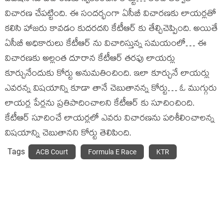
విచారణ చేపట్టింది. ఈ సందర్భంగా ఏసీబీ విచారణకు లాయర్లతో
కలిసి హాజరు కావడం కుదరదని కేటీఆర్ కు తేల్చిచెప్పింది. అయితే
ఏసీబీ అధికారులు కేటీఆర్ ను విచారిస్తున్న సమయంలో… ఈ
విచారణకు అల్లంత దూరాన కేటీఆర్ తరఫు లాయర్లు
కూర్చునేందుకు కోర్టు అనుమతించింది. ఇలా కూర్చునే లాయర్లు
ఎవరన్న విషయాన్ని కూడా తానే చెబుతానన్న కోర్టు… ఓ ముగ్గురు
లాయర్ల పేర్లను ప్రతిపాదించాలని కేటీఆర్ కు సూచించింది.
కేటీఆర్ సూచించే లాయర్లలో ఎవరు విచారణను పరిశీలించాలన్న
విషయాన్ని చెబుతానని కోర్టు తెలిపింది.
Tags
ACB Court
Formula E Race
KTR