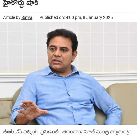
హైకోర్టు షాక్
Article by
Satya
Published on: 4:00 pm, 8 January 2025
బీఆర్ఎస్ వర్కింగ్ ప్రెసిడెంట్. తెలంగాణ మాజీ మంత్రి కల్వకుంట్ల