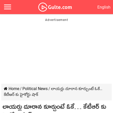
English
Home
/
Political News
/
లాయర్లు దూరాన కూర్చుంటే ఓకే…
కేటీఆర్ కు హైకోర్టు షాక్
లాయర్లు దూరాన కూర్చుంటే ఓకే… కేటీఆర్ కు