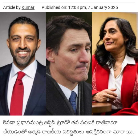
Article by
Kumar
Published on: 12:08 pm, 7 January 2025
కెనడా ప్రధానమంత్రి జస్టిన్ ట్రూడో తన పదవికి రాజీనామా
చేయడంతో అక్కడ రాజకీయ పరిస్థితులు ఆసక్తికరంగా మారాయి.