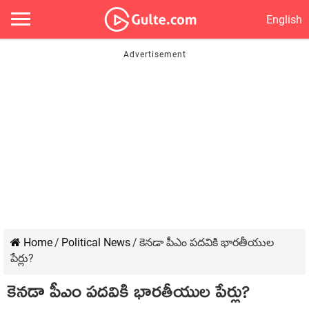
English
Home
/
Political News
/
కెనడా పీఎం పదవికి భారతీయుల
పేర్లు?
కెనడా పీఎం పదవికి భారతీయుల పేర్లు?