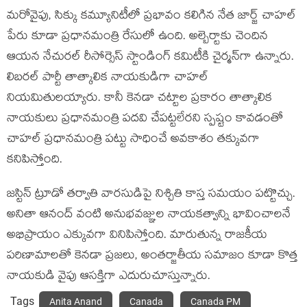
మరోవైపు, సిక్కు కమ్యూనిటీలో ప్రభావం కలిగిన నేత జార్జ్ చాహల్
పేరు కూడా ప్రధానమంత్రి రేసులో ఉంది. అల్బెర్టాకు చెందిన
ఆయన నేచురల్ రీసోర్సెస్ స్టాండింగ్ కమిటీకి చైర్మన్‌గా ఉన్నారు.
లిబరల్ పార్టీ తాత్కాలిక నాయకుడిగా చాహల్
నియమితులయ్యారు. కానీ కెనడా చట్టాల ప్రకారం తాత్కాలిక
నాయకులు ప్రధానమంత్రి పదవి చేపట్టలేరని స్పష్టం కావడంతో
చాహల్ ప్రధానమంత్రి పట్టు సాధించే అవకాశం తక్కువగా
కనిపిస్తోంది.
జస్టిన్ ట్రూడో తర్వాతి వారసుడిపై నిశ్చితి కాస్త సమయం పట్టొచ్చు.
అనితా ఆనంద్ వంటి అనుభవజ్ఞుల నాయకత్వాన్ని భావించాలనే
అభిప్రాయం ఎక్కువగా వినిపిస్తోంది. మారుతున్న రాజకీయ
పరిణామాలతో కెనడా ప్రజలు, అంతర్జాతీయ సమాజం కూడా కొత్త
నాయకుడి వైపు ఆసక్తిగా ఎదురుచూస్తున్నారు.
Tags
Anita Anand
Canada
Canada PM