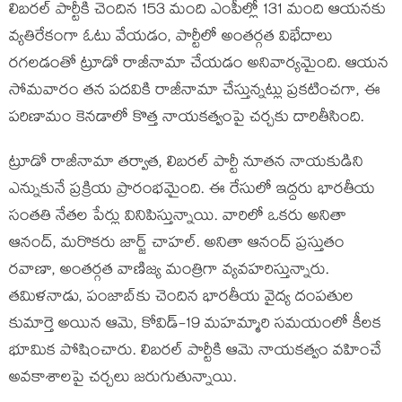
లిబరల్ పార్టీకి చెందిన 153 మంది ఎంపీల్లో 131 మంది ఆయనకు
వ్యతిరేకంగా ఓటు వేయడం, పార్టీలో అంతర్గత విభేదాలు
రగలడంతో ట్రూడో రాజీనామా చేయడం అనివార్యమైంది. ఆయన
సోమవారం తన పదవికి రాజీనామా చేస్తున్నట్లు ప్రకటించగా, ఈ
పరిణామం కెనడాలో కొత్త నాయకత్వంపై చర్చకు దారితీసింది.
ట్రూడో రాజీనామా తర్వాత, లిబరల్ పార్టీ నూతన నాయకుడిని
ఎన్నుకునే ప్రక్రియ ప్రారంభమైంది. ఈ రేసులో ఇద్దరు భారతీయ
సంతతి నేతల పేర్లు వినిపిస్తున్నాయి. వారిలో ఒకరు అనితా
ఆనంద్, మరొకరు జార్జ్ చాహల్. అనితా ఆనంద్ ప్రస్తుతం
రవాణా, అంతర్గత వాణిజ్య మంత్రిగా వ్యవహరిస్తున్నారు.
తమిళనాడు, పంజాబ్‌కు చెందిన భారతీయ వైద్య దంపతుల
కుమార్తె అయిన ఆమె, కోవిడ్-19 మహమ్మారి సమయంలో కీలక
భూమిక పోషించారు. లిబరల్ పార్టీకి ఆమె నాయకత్వం వహించే
అవకాశాలపై చర్చలు జరుగుతున్నాయి.