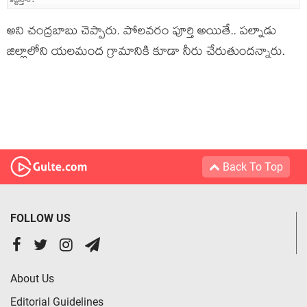
అని చంద్ర‌బాబు చెప్పారు. పోల‌వ‌రం పూర్తి అయితే.. ప‌ల్నాడు
జిల్లాలోని య‌ల‌మంద గ్రామానికి కూడా నీరు చేరుతుంద‌న్నారు.
Back To Top
FOLLOW US
About Us
Editorial Guidelines