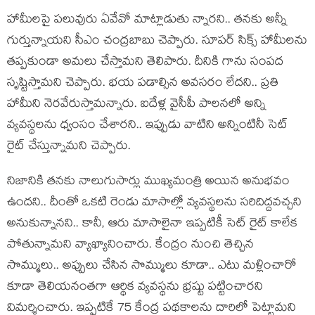
హామీల‌పై ప‌లువురు ఏవేవో మాట్లాడుతు న్నార‌ని.. త‌న‌కు అన్నీ
గుర్తున్నాయ‌ని సీఎం చంద్ర‌బాబు చెప్పారు. సూప‌ర్ సిక్స్ హామీల‌ను
త‌ప్ప‌కుండా అమ‌లు చేస్తామ‌ని తెలిపారు. దీనికి గాను సంప‌ద
సృష్టిస్తామ‌ని చెప్పారు. భ‌య ప‌డాల్సిన అవ‌స‌రం లేద‌ని.. ప్ర‌తి
హామీని నెర‌వేరుస్తామ‌న్నారు. ఐదేళ్ల వైసీపీ పాల‌న‌లో అన్ని
వ్య‌వ‌స్థ‌ల‌ను ధ్వంసం చేశార‌ని.. ఇప్పుడు వాటిని అన్నింటినీ సెట్
రైట్ చేస్తున్నామ‌ని చెప్పారు.
నిజానికి త‌న‌కు నాలుగుసార్లు ముఖ్య‌మంత్రి అయిన అనుభ‌వం
ఉంద‌ని.. దీంతో ఒక‌టి రెండు మాసాల్లో వ్య‌వ‌స్థల‌ను స‌రిదిద్దవ‌చ్చ‌ని
అనుకున్నాన‌ని.. కానీ, ఆరు మాసాలైనా ఇప్ప‌టికీ సెట్ రైట్ కాలేక
పోతున్నామ‌ని వ్యాఖ్యానించారు. కేంద్రం నుంచి తెచ్చిన
సొమ్ములు.. అప్పులు చేసిన సొమ్ములు కూడా.. ఎటు మ‌ళ్లించారో
కూడా తెలియ‌నంత‌గా ఆర్థిక వ్య‌వ‌స్థ‌ను భ్ర‌ష్టు ప‌ట్టించార‌ని
విమ‌ర్శించారు. ఇప్ప‌టికే 75 కేంద్ర ప‌థ‌కాల‌ను దారిలో పెట్టామ‌ని