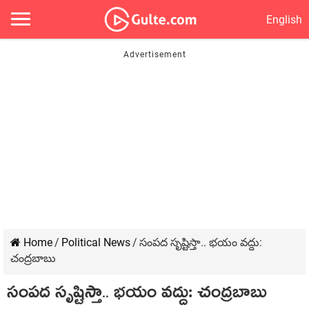
English
Home
/
Political News
/
సంప‌ద సృష్టిస్తా.. భ‌యం వ‌ద్దు:
చంద్ర‌బాబు
సంప‌ద సృష్టిస్తా.. భ‌యం వ‌ద్దు: చంద్ర‌బాబు