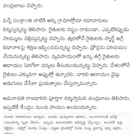
చంద్ర‌బాబు చెప్పారు.
వ‌చ్చే సంక్రాంతి నాటికి అన్ని గ్రామాల్లోనూ ర‌హ‌దారులు
నిర్మిస్తున్న‌ట్టు తెలిపారు. రైతుల‌కు న‌ష్టం రాకుండా.. ఎప్ప‌టిక‌ప్పుడు
సొమ్ములు చెల్లిస్తున్న‌ట్టు చెప్పారు. త్వ‌ర‌లోనే రైతుల‌కు స్మార్ట్ అగ్రి
విధానాల‌పై శిక్ష‌ణ ఇప్పించ‌నున్న‌ట్టు చెప్పారు. డ్రోన్ల‌ను ప‌రిచ‌యం
చేయ‌నున్న‌ట్టు తెలిపారు. వ్య‌వ‌సాయంలో ఖ‌ర్చు త‌గ్గి రైతులకు
ఆదాయం పెరిగేలా చ‌ర్య‌లు తీసుకుంటున్న‌ట్టు చెప్పారు. దేశంలోనే
రైతులు ఎక్కువ‌గా అప్పుల్లో ఉన్నార‌ని.. వారిని ఆదాయం వైపు
అడుగులు వేసేలా ప్ర‌య‌త్నాలు చేస్తున్నామ‌న్నారు.
అమ‌రావ‌తి రాజ‌ధానిని పూర్తిగా నిర్మిస్తామ‌ని చంద్ర‌బాబు తెలిపారు.
ఇప్ప‌టికే కేంద్రం నుంచి సాయం అందింద‌న్నారు.
మూడు రాజ‌ధానులు అన్నారు. మూడు ముక్క‌లాట ఆడారు. బంగారంలాంటి ఐదేళ్ల
స‌మ‌యాన్ని వృథా చేశారు. ఇప్పుడు అమ‌రావ‌తిని అభివృద్ధి చేస్తున్నాం. అంద‌రికీ ఇళ్లు
క‌ట్టిస్తాం. ప‌ల్లెల్లో మూడు సెంట్లు, ప‌ట్ట‌ణ ప్రాంతాల్లో రెండు సెంట్ల స్థ‌లాన్ని ఇచ్చి ఇళ్ల‌ను
క‌ట్టిస్తాం.