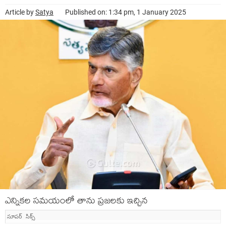
Article by
Satya
Published on: 1:34 pm, 1 January 2025
ఎన్నిక‌ల స‌మ‌యంలో తాను ప్ర‌జ‌ల‌కు ఇచ్చిన
సూప‌ర్ సిక్స్‌