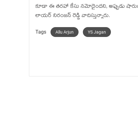
కూడా ఈ తరహా కేసు నమోదైందని, అప్పుడు షారుఖ్ ఖా
లాయర్ నిరంజన్ రెడ్డి వాదిస్తున్నారు.
Tags
Allu Arjun
YS Jagan