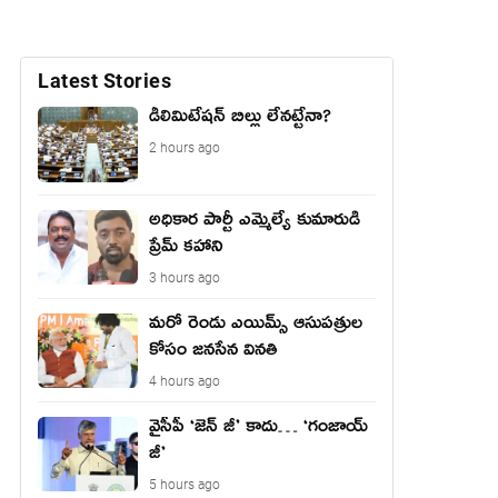
Latest Stories
డీలిమిటేషన్ బిల్లు లేన‌ట్టేనా?
2 hours ago
అధికార పార్టీ ఎమ్మెల్యే కుమారుడి
ప్రేమ్ కహాని
3 hours ago
మరో రెండు ఎయిమ్స్ ఆసుపత్రుల
కోసం జనసేన వినతి
4 hours ago
వైసీపీ ‘జెన్ జీ’ కాదు… ‘గంజాయ్
జీ’
5 hours ago