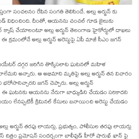
్యాప్తంగా సంచలనం రేపిన సంగతి తెలిసిందే. అల్లు అర్జున్ కు
ిమాండ్ విధించింది. దీంతో, ఆయనను చంచల్ గూడ జైలుకు
్ క్వాష్ చేయాలంటూ అల్లు అర్జున్ తెలంగాణ హైకోర్టులో దాఖలు
 ఈ క్రమంలోనే అల్లు అర్జున్ అరెస్టుపై ఏపీ మాజీ సీఎం జగన్
్య థియేటర్ దగ్గర జరిగిన తొక్కిసలాట ఘటనలో మహిళ
ేమని అన్నారు. ఆ అభిమాని మృతిపై అల్లు అర్జున్ తన విచారం
రోసానిచ్చారని జగన్ చెప్పారు. అల్లు అర్జున్
కీ ఈ ఘటనకు ఆయనను నేరుగా బాధ్యుడిని చేయడం సరికాదని
మేయం లేనప్పటికీ క్రిమినల్ కేసులు బనాయించి అరెస్టు చేయడం
అల్లు అర్జున్ తరఫు లాయర్లు, ప్రభుత్వం, పోలీసుల తరఫు లాయర్లు
స్ చిత్రం ప్రమోషన్ సందర్భంగా బాలీవుడ్ హీరో షారుఖ్ ఖాన్ పై