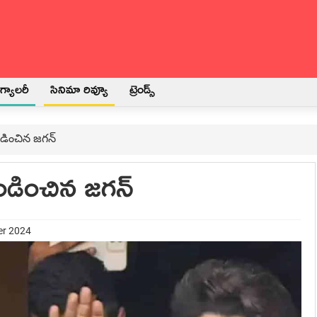
్యాలరీ
సినిమా రివ్యూ
ట్రెండ్స్
ఖండించిన జగన్
 ఖండించిన జగన్
er 2024