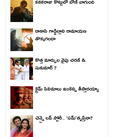
కనకరాజు కొట్టులో బోణీ బాగుంది
రాకాసి గాడ్జిల్లాని రామాయణ
తొక్కగలదా
కొత్త మార్పుల వైపు చరణ్ &
సుకుమార్ ?
క్రైమ్ సినిమాలు ఇంకెన్ని తీస్తారయ్యా
చెన్నై లవ్ స్టోరీ... ‘సమ్’తృప్తేనా?