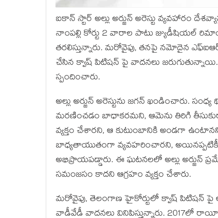
ఐకాన్ స్టార్ అల్లు అర్జున్ అరెస్టు వ్యవహారం దేశవ
నాంపల్లి కోర్టు 2 వారాల పాటు జ్యుడీషియల్ ర
తరలిస్తున్నారు. మరోవైపు, తనపై నమోదైన ఎఫ్ఐఆర
చేసిన క్వాష్ పిటిషన్ పై వాదనలు జరుగుతున్నాయి.
స్పందించారు.
అల్లు అర్జున్ అరెస్టును జగన్ ఖండించారు. సంధ
మరణించడం బాధాకరమని, ఆమెను తిరిగి తీసుకురాల
వ్యక్తం చేశారని, ఆ కుటుంబానికి అండగా ఉంటానని భ
బాధ్యతాయుతంగా వ్యవహరించారని, అయినప్పటి
అభిప్రాయపడ్డారు. ఈ ఘటనలలో అల్లు అర్జున్ ప్ర
సమంజసం కాదని ఆగ్రహం వ్యక్తం చేశారు.
మరోవైపు, తెలంగాణ హైకోర్టులో క్వాష్ పిటిషన్ పై 
వాడీవేడీ వాదనలు వినిపిస్తున్నారు. 2017లో రాయీ