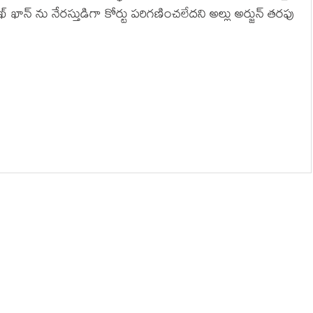
న్ ను నేరస్తుడిగా కోర్టు పరిగణించలేదని అల్లు అర్జున్ తరఫు