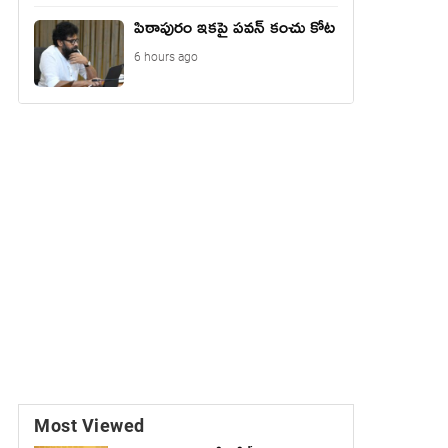
పిఠాపురం ఇకపై పవన్ కంచు కోట
6 hours ago
Most Viewed