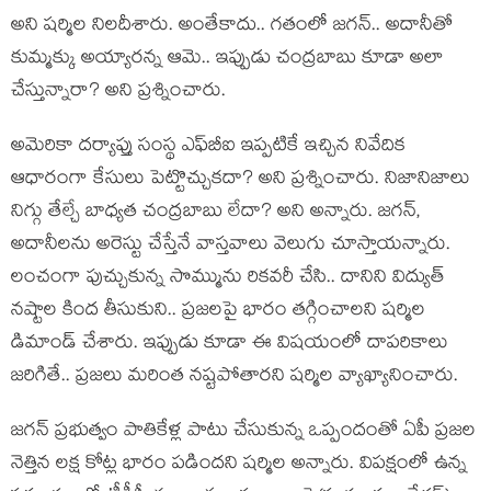
అని ష‌ర్మిల నిల‌దీశారు. అంతేకాదు.. గ‌తంలో జ‌గ‌న్‌.. అదానీతో
కుమ్మ‌క్కు అయ్యార‌న్న ఆమె.. ఇప్పుడు చంద్ర‌బాబు కూడా అలా
చేస్తున్నారా? అని ప్ర‌శ్నించారు.
అమెరికా దర్యాప్తు సంస్థ ఎఫ్‌బీఐ ఇప్ప‌టికే ఇచ్చిన నివేదిక
ఆధారంగా కేసులు పెట్టొచ్చుకదా? అని ప్ర‌శ్నించారు. నిజానిజాలు
నిగ్గు తేల్చే బాధ్యత చంద్ర‌బాబు లేదా? అని అన్నారు. జ‌గ‌న్‌,
అదానీల‌ను అరెస్టు చేస్తేనే వాస్త‌వాలు వెలుగు చూస్తాయ‌న్నారు.
లంచంగా పుచ్చుకున్న సొమ్మును రిక‌వ‌రీ చేసి.. దానిని విద్యుత్
న‌ష్టాల కింద తీసుకుని.. ప్ర‌జ‌ల‌పై భారం త‌గ్గించాల‌ని ష‌ర్మిల
డిమాండ్ చేశారు. ఇప్పుడు కూడా ఈ విష‌యంలో దాప‌రికాలు
జ‌రిగితే.. ప్ర‌జ‌లు మ‌రింత న‌ష్ట‌పోతార‌ని ష‌ర్మిల వ్యాఖ్యానించారు.
జ‌గ‌న్ ప్ర‌భుత్వం పాతికేళ్ల పాటు చేసుకున్న ఒప్పందంతో ఏపీ ప్రజల
నెత్తిన లక్ష కోట్ల భారం ప‌డింద‌ని ష‌ర్మిల అన్నారు. విప‌క్షంలో ఉన్న