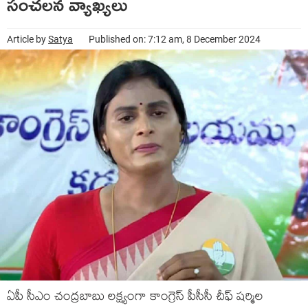
సంచ‌ల‌న వ్యాఖ్య‌లు
Article by
Satya
Published on: 7:12 am, 8 December 2024
ఏపీ సీఎం చంద్ర‌బాబు ల‌క్ష్యంగా కాంగ్రెస్ పీసీసీ చీఫ్ ష‌ర్మిల