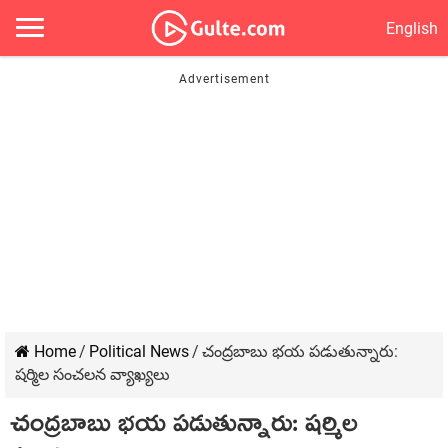
English
Home
/
Political News
/
చంద్ర‌బాబు భ‌య ప‌డుతున్నారు:
ష‌ర్మిల సంచ‌ల‌న వ్యాఖ్య‌లు
చంద్ర‌బాబు భ‌య ప‌డుతున్నారు: ష‌ర్మిల