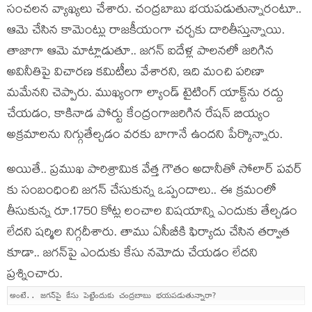
సంచ‌ల‌న వ్యాఖ్య‌లు చేశారు. చంద్ర‌బాబు భ‌య‌పడుతున్నారంటూ..
ఆమె చేసిన కామెంట్లు రాజ‌కీయంగా చ‌ర్చ‌కు దారితీస్తున్నాయి.
తాజాగా ఆమె మాట్లాడుతూ.. జ‌గ‌న్ ఐదేళ్ల పాల‌న‌లో జ‌రిగిన
అవినీతిపై విచార‌ణ క‌మిటీలు వేశార‌ని, ఇది మంచి ప‌రిణా
మ‌మేన‌ని చెప్పారు. ముఖ్యంగా ల్యాండ్ టైటింగ్ యాక్ట్‌ను ర‌ద్దు
చేయ‌డం, కాకినాడ పోర్టు కేంద్రంగాజ‌రిగిన రేష‌న్ బియ్యం
అక్ర‌మాల‌ను నిగ్గుతేల్చ‌డం వ‌ర‌కు బాగానే ఉంద‌ని పేర్కొన్నారు.
అయితే.. ప్ర‌ముఖ పారిశ్రామిక వేత్త గౌతం అదానీతో సోలార్ ప‌వ‌ర్
కు సంబంధించి జ‌గ‌న్ చేసుకున్న ఒప్పందాలు.. ఈ క్ర‌మంలో
తీసుకున్న రూ.1750 కోట్ల లంచాల విష‌యాన్ని ఎందుకు తేల్చడం
లేద‌ని ష‌ర్మిల నిగ్గ‌దీశారు. తాము ఏసీబీకి ఫిర్యాదు చేసిన త‌ర్వాత
కూడా.. జ‌గ‌న్‌పై ఎందుకు కేసు న‌మోదు చేయ‌డం లేద‌ని
ప్ర‌శ్నించారు.
అంటే.. జ‌గ‌న్‌పై కేసు పెట్టేందుకు చంద్ర‌బాబు భ‌య‌ప‌డుతున్నారా?