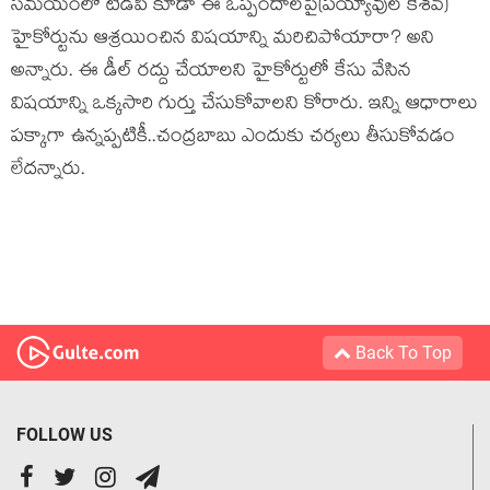
స‌మ‌యంలో టీడీపీ కూడా ఈ ఒప్పందాల‌పై(ప‌య్యావుల కేశ‌వ్‌)
హైకోర్టును ఆశ్ర‌యించిన విష‌యాన్ని మ‌రిచిపోయారా? అని
అన్నారు. ఈ డీల్ రద్దు చేయాలని హైకోర్టులో కేసు వేసిన
విష‌యాన్ని ఒక్క‌సారి గుర్తు చేసుకోవాల‌ని కోరారు. ఇన్ని ఆధారాలు
ప‌క్కాగా ఉన్న‌ప్ప‌టికీ..చంద్ర‌బాబు ఎందుకు చ‌ర్య‌లు తీసుకోవ‌డం
లేద‌న్నారు.
Back To Top
FOLLOW US