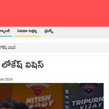
్యాలరీ
సినిమా రివ్యూ
ట్రెండ్స్
లోకేష్ విషెస్
ు లోకేష్ విషెస్
ber 2024