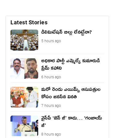
Latest Stories
డీలిమిటేషన్ బిల్లు లేన‌ట్టేనా?
5 hours ago
అధికార పార్టీ ఎమ్మెల్యే కుమారుడి
ప్రేమ్ కహాని
6 hours ago
మరో రెండు ఎయిమ్స్ ఆసుపత్రుల
కోసం జనసేన వినతి
7 hours ago
వైసీపీ ‘జెన్ జీ’ కాదు… ‘గంజాయ్
జీ’
8 hours ago