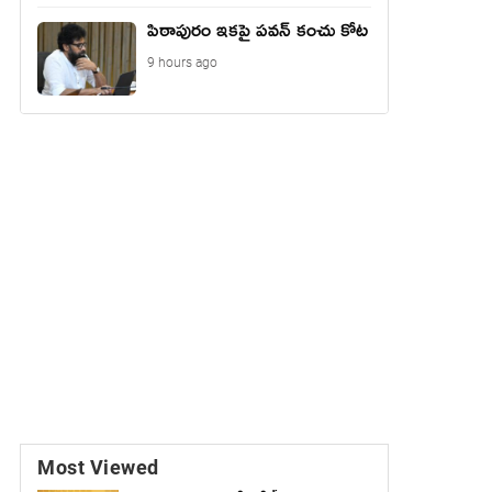
పిఠాపురం ఇకపై పవన్ కంచు కోట
9 hours ago
Most Viewed