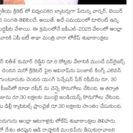
క్రికెట్ లో విధ్వంసకర బ్యాటర్లుగా పేరున్న వార్నర్, బెయిర్
బెట్టిన సంగతి తెలిసిందే. అయితే, అదే సమయంలో టాలెంట్ ఉన్న
 పెద్దపీట వేశాయి. ఈ క్రమంలోనే ఐపీఎల్-2025 వేలంలో ఆంధ్రా
 వారికి ఏపీ ఐటీ శాఖా మంత్రి నారా లోకేష్ శుభాకాంక్షలు
ితీశ్ కుమార్ రెడ్డిని రూ.6 కోట్లకు వేలానికి ముందే సన్‌రైజర్స్
 చెందిన మరో క్రికెటర్ పైల అవినాష్‌ను పంజాబ్ కింగ్స్ ఎలెవన్
గుంటూరుకు చెందిన యంగ్ సెన్సేషన్ షేక్ రషీద్‌ను రూ. 30
త సీజన్‌లో కూడా రషీద్ ను చెన్నై కొనుగోలు చేసింది. ఆ తర్వాత
ాజును రూ.30 లక్షలకు ముంబై ఇండియన్స్ కొనుగోలు చేసింది.
‌ను ఢిల్లీ క్యాపిటల్స్ ఫ్రాంఛైజీ రూ.30 లక్షలకు సొంతం చేసుకుంది.
దుగురు ఆంధ్రా ఆటగాళ్లకు లోకేష్ శుభాకాంక్షలు తెలిపారు.
లో దేశం తరఫున ఆడి రాష్ట్రానికి మంచిపేరు తీసుకురావాలని