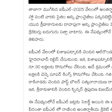
తాజాగా ముగిసిన ఐపీఎల్-2025 వేలంలో అంతర్జాతీయ 
స్టో వంటి వారిని సైతం అన్ని ఫ్రాంచైజీలు పక్కన
యువ క్రీడాకారులకు దాదాపుగా అన్ని ఫ్రాంచైజీలు
క్రికెటర్లు ఐదుగురు సత్తా చాటారు. ఈ నేపథ్యంలోనే
తెలిపారు.
ఐపీఎల్ వేలంలో విశాఖపట్నానికి చెందిన ఆల్‌రౌండర్ న
హైదరాబాద్ రిటైన్ చేసుకుంది. ఇక, విశాఖపట్నానికి
రూ.30 లక్షలకు కొనుగోలు చేసింది. అదే క్రమంలో 
లక్షలకి చెన్నై సూపర్ కింగ్స్ కొనుగోలు చేసింది. గ
కాకినాడకు చెందిన ఫాస్ట్ బౌలర్ సత్యనారాయణ ర
ఇక, శ్రీకాకుళానికి చెందిన స్పిన్నర్ త్రిపురణ విజయ్
ఈ నేపథ్యంలోనే ఐపీఎల్ జట్లకు సెలక్ట్ అయిన ఈ ఐ
వీరంతా ఐపీఎల్ లో రాణించి అంతర్జాతీయ క్రికెట్ 