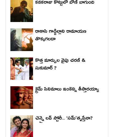
కనకరాజు కొట్టులో బోణీ బాగుంది
రాకాసి గాడ్జిల్లాని రామాయణ
తొక్కగలదా
కొత్త మార్పుల వైపు చరణ్ &
సుకుమార్ ?
క్రైమ్ సినిమాలు ఇంకెన్ని తీస్తారయ్యా
చెన్నై లవ్ స్టోరీ... ‘సమ్’తృప్తేనా?