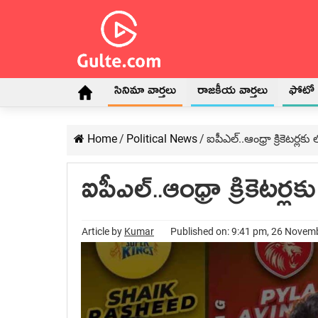
సినిమా వార్తలు
రాజకీయ వార్తలు
ఫోటో గ
Home
/
Political News
/
ఐపీఎల్..ఆంధ్రా క్రికెటర్లకు 
ఐపీఎల్..ఆంధ్రా క్రికెటర్లక
Article by
Kumar
Published on: 9:41 pm, 26 Novem