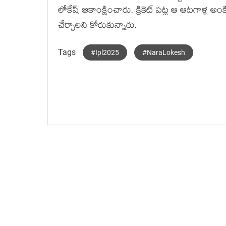
లోకేష్ ఆకాంక్షించారు. క్రికెట్ పట్ల ఆ ఆటగాళ్ల అ
చేర్చాలని కోరుకున్నారు.
Tags
#Ipl2025
#NaraLokesh