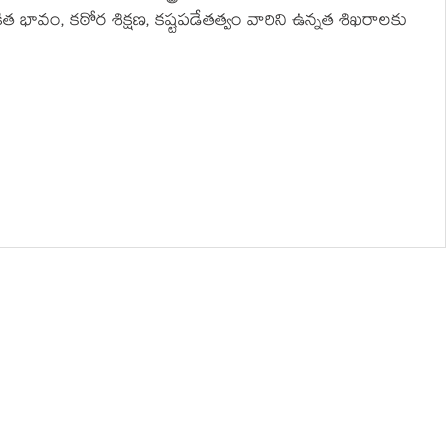
ంకిత భావం, కఠోర శిక్షణ, కష్టపడేతత్వం వారిని ఉన్నత శిఖరాలకు