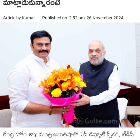
మాట్లాడుకున్నారంటే…
Article by
Kumar
Published on: 2:52 pm, 26 November 2024
కేంద్ర హోం శాఖ మంత్రి అమిత్‌షాతో ఏపీ డిప్యూటీ స్పీక‌ర్‌, టీడీపీ