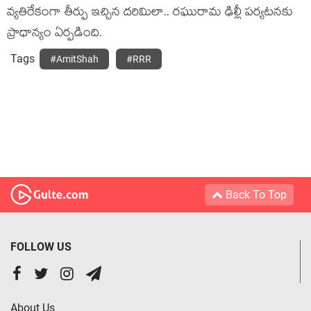
వ్య‌తిరేకంగా తీర్పు ఇచ్చిన ద‌రిమిలా.. ర‌ఘురామ ఢిల్లీ ప‌ర్య‌ట‌న‌కు
ప్రాధాన్యం ఏర్ప‌డింది.
Tags
#AmitShah
#RRR
Back To Top
FOLLOW US
About Us