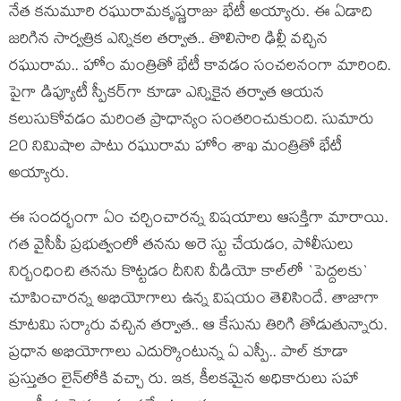
నేత క‌నుమూరి ర‌ఘురామ‌కృష్ణ‌రాజు భేటీ అయ్యారు. ఈ ఏడాది
జ‌రిగిన సార్వ‌త్రిక ఎన్నిక‌ల త‌ర్వాత‌.. తొలిసారి ఢిల్లీ వ‌చ్చిన
ర‌ఘురామ‌.. హోం మంత్రితో భేటీ కావ‌డం సంచ‌ల‌నంగా మారింది.
పైగా డిప్యూటీ స్పీక‌ర్‌గా కూడా ఎన్నికైన త‌ర్వాత ఆయ‌న
క‌లుసుకోవ‌డం మ‌రింత ప్రాధాన్యం సంత‌రించుకుంది. సుమారు
20 నిమిషాల పాటు ర‌ఘురామ హోం శాఖ మంత్రితో భేటీ
అయ్యారు.
ఈ సంద‌ర్భంగా ఏం చ‌ర్చించార‌న్న విష‌యాలు ఆస‌క్తిగా మారాయి.
గ‌త వైసీపీ ప్ర‌భుత్వంలో త‌న‌ను అరె స్టు చేయ‌డం, పోలీసులు
నిర్బంధించి త‌న‌ను కొట్ట‌డం దీనిని వీడియో కాల్‌లో `పెద్ద‌ల‌కు`
చూపించార‌న్న అభియోగాలు ఉన్న విష‌యం తెలిసిందే. తాజాగా
కూట‌మి స‌ర్కారు వ‌చ్చిన త‌ర్వాత‌.. ఆ కేసును తిరిగి తోడుతున్నారు.
ప్ర‌ధాన అభియోగాలు ఎదుర్కొంటున్న ఏ ఎస్పీ.. పాల్ కూడా
ప్ర‌స్తుతం లైన్‌లోకి వ‌చ్చా రు. ఇక‌, కీల‌క‌మైన అధికారులు స‌హా