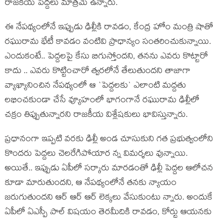
రాజ‌కీయ పెద్ద‌లు మాత్ర‌మే ఉన్నారు.
ఈ నేప‌థ్యంలోనే ఇప్పుడు ఢిల్లీకి రావ‌డం, కేంద్ర హోం మంత్రి షాతో
ర‌ఘురామ భేటీ కావ‌డం వంటివి ప్రాధాన్యం సంత‌రించుకున్నాయి.
ఎందుకంటే.. పెద్ద‌ల‌పై కేసు బిగుస్తోంద‌ని, త‌న‌ను ఎవ‌రు కొట్టారో
కాదు .. ఎవ‌రు కొట్టించారో త్వ‌ర‌లోనే తేలుతుంద‌ని తాజాగా
వ్యాఖ్యానించిన నేప‌థ్యంలో ఆ `పెద్ద‌ల‌కు` ఎలాంటి మ‌ద్ద‌తు
ల‌భించ‌కుండా చేసే వ్యూహంలో భాగంగానే ర‌ఘురామ ఢిల్లీలో
చ‌క్రం తిప్పుతున్నార‌ని రాజ‌కీయ విశ్లేష‌కులు భావిస్తున్నారు.
ప్ర‌ధానంగా ఇప్ప‌టి వ‌ర‌కు ఢిల్లీ అండ చూసుకుని గ‌త ప్ర‌భుత్వంలోని
కొంద‌రు పెద్ద‌లు చెలరేగిపోయార న్న విమ‌ర్శ‌లు వున్నాయి.
అయితే.. ఇప్పుడు ఏపీలో స‌ర్కారు మార‌డంతో ఢిల్లీ పెద్ద‌ల ఆలోచ‌న
కూడా మారుతుంద‌ని, ఆ నేప‌థ్యంలోనే త‌న‌కు న్యాయం
జ‌రుగుతుంద‌ని ఆర్ ఆర్ ఆర్ లెక్కలు వేసుకుంటు న్నారు. అందుకే
ఏపీలో ఏఎస్పీ పాల్ విష‌యం తెర‌మీదికి రావ‌డం, కోర్టు ఆయ‌న‌కు