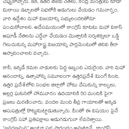
చెప్పుకొచ్చారు. ఇక‌, ఇత‌ర బీజేపీ నేత‌లు, కేంద్ర మంత్రులు కూడా
మిఠాయి డ‌బ్బాల‌తో స‌భ‌లోకి అడుగులు వేయ‌డం గ‌మ‌నార్హం.
వారి ఉద్దేశం మ‌హా విజ‌యాన్ని స‌భ్యులంద‌రితోనూ
పంచుకోవాల‌ని. అదేస‌మ‌యంలో కాంగ్రెస్ కూట‌మి మ‌హా వికాస్
అఘాడీ నేత‌ల‌ను ఎద్దేవా చేయ‌డం! మొత్తానికి స‌ర్వ‌శ‌క్తులూ ఒడ్డి
గెలుచుకున్న మ‌హారాష్ట్ర విజ‌యాన్ని పార్ల‌మెంటులో త‌నివి తీరా
ఆస్వాదించాల‌ని వ‌చ్చారు.
కానీ, ఇక్క‌డే క‌మ‌ల నాథుల‌కు పెద్ద ఇబ్బంది ఎదురైంది. వారి మ‌హా
ఆనందాన్ని, ఉత్సాహాన్ని స‌మూలంగా ఉత్త‌ర‌ప్ర‌దేశ్ మింగే సింది.
ఉత్త‌ర ప్ర‌దేశ్‌లోని సంభ‌ల జిల్లాలో చోటు చేసుకున్న కాల్పులు,
అల్ల‌ర్ల ఘ‌ట‌న‌లో సోమ‌వారం ఉద‌యానికి 50 మందికి పైగా
ప్ర‌జ‌లు మ‌ర‌ణించారు. వంద‌ల మంది తీవ్ర గాయాల‌తో అక్క‌డ
ఆసుప‌త్రుల్లో కొట్టుమిట్టాడుతున్నారు. దీంతో ఈ విష‌యం పైనే
కాంగ్రెస్ స‌హా ప్ర‌తిప‌క్షాలు అడుగ‌డుగునా లేవనెత్తాయి.
“జ‌న‌గ‌ణ‌మ‌న‌” అంటూ స‌భ ప్రారంభం అవుతూనే.. కాంగ్రెస్