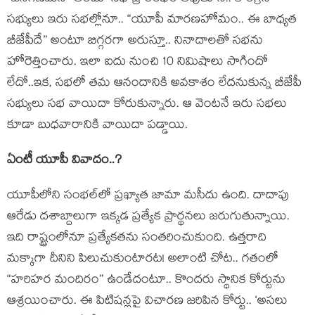
స‌భ్యులు ఇరు స‌భ‌ల్లోనూ.. “యూపీ మార‌ణ‌హోమం.. ఈ బాధ్య‌త
బీజేపీదే” అంటూ బిగ్గ‌ర‌గా అరుస్తూ.. నినాదాల‌తో స‌భ‌ను
హోరెత్తించారు. ఇలా ఐదు నుంచి 10 నిమిషాలు సాగిందో
లేదో..ఇక‌, స‌భ‌లో త‌మ ఆనందానికి అవ‌కాశం లేద‌నుకున్న బీజేపీ
స‌భ్యులు స‌భ వాయిదా కోరుకున్నారు. ఆ వెంట‌నే ఇరు స‌భ‌లు
కూడా బుధ‌వారానికి వాయిదా ప‌డ్డాయి.
ఏంటీ యూపీ వివాదం..?
యూపీలోని సంభ‌ల్‌లో ప్ర‌ఖ్యాత జామా మ‌సీదు ఉంది. దాదాపు
ఆరేడు ద‌శాబ్దాలుగా ఇక్క‌డ ప్ర‌త్యేక ప్రార్థ‌న‌లు జ‌రుగుతున్నాయి.
ఇది రాష్ట్రంలోనూ ప్ర‌త్యేక‌త‌ను సంత‌రించుకుంది. ఉత్త‌రాది
మ‌క్కాగా దీనిని పిలుచుకుంటార‌ట‌! అలాంటి చోట‌.. గ‌తంలో
“హ‌రిహ‌ర మందిరం” ఉండేదంటూ.. కొంద‌రు స్థానిక‌ కోర్టును
ఆశ్ర‌యించారు. ఈ పిటిష‌న్ల‌పై విచార‌ణ జ‌రిపిన కోర్టు.. ‘అస‌లు