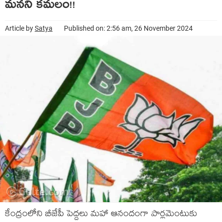
మ‌న‌ని క‌మ‌లం!!
Article by
Satya
Published on: 2:56 am, 26 November 2024
కేంద్రంలోని బీజేపీ పెద్ద‌లు మ‌హా ఆనందంగా పార్ల‌మెంటుకు