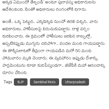
అక్క‌డ ఏముందో తేల్చండి’ అంటూ పురావ‌స్తు అధికారుల‌ను
ఆదేశించింది. దీంతో అధికారులు రంగంలోకి దిగారు.
అంతే.. ఒక్క పెట్టున‌.. ఎక్క‌డెక్క‌డ నుంచో త‌ర‌లి వ‌చ్చిన‌.. వారు
అధికారులు, పోలీసుల‌పై విరుచుకుప‌డ్డారు. రాళ్ల వ‌ర్షం
కురిపించారు. ఈ క్ర‌మంలో పోలీసులు జ‌రిపిన కాల్పుల్లో..
అప్ప‌టిక‌ప్పుడు ముగ్గురు చ‌నిపోగా.. వంద‌ల మంది గాయ‌ప‌డ్డారు.
ఈ తొక్కిస‌లాట‌లో తీవ్రంగా గాయ‌ప‌డిన మ‌రో 50 మంది
సోమ‌వారం మృతి చెందారు. ఈ వ్య‌వ‌హారం ఇప్పుడు దేశాన్ని,
పార్ల‌మెంటును కూడా కుదిపేస్తుండ‌గా.. బీజేపీకి మ‌హా ఆనందాన్ని
దూరం చేసింది.
Tags
BJP
Sambhal Riots
Uttarpradesh