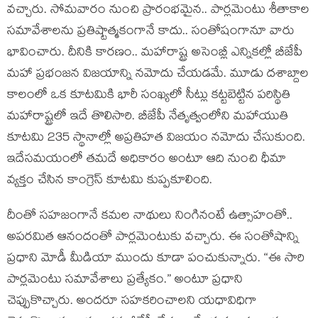
వ‌చ్చారు. సోమ‌వారం నుంచి ప్రారంభ‌మైన‌.. పార్ల‌మెంటు శీతాకాల
స‌మావేశాల‌ను ప్ర‌తిష్టాత్మ‌కంగానే కాదు.. సంతోషంగానూ వారు
భావించారు. దీనికి కార‌ణం.. మ‌హారాష్ట్ర అసెంబ్లీ ఎన్నిక‌ల్లో బీజేపీ
మ‌హా ప్ర‌భంజ‌న విజ‌యాన్ని నమోదు చేయ‌డ‌మే. మూడు ద‌శాబ్దాల
కాలంలో ఒక కూట‌మికి భారీ సంఖ్య‌లో సీట్లు క‌ట్ట‌బెట్టిన ప‌రిస్థితి
మ‌హారాష్ట్ర‌లో ఇదే తొలిసారి. బీజేపీ నేతృత్వంలోని మ‌హాయుతి
కూట‌మి 235 స్థానాల్లో అప్ర‌తిహ‌త విజ‌యం న‌మోదు చేసుకుంది.
ఇదేస‌మ‌యంలో త‌మదే అధికారం అంటూ ఆది నుంచి ధీమా
వ్య‌క్తం చేసిన కాంగ్రెస్ కూట‌మి కుప్ప‌కూలింది.
దీంతో స‌హ‌జంగానే క‌మ‌ల నాథులు నింగినంటే ఉత్సాహంతో..
అప‌ర‌మిత ఆనందంతో పార్ల‌మెంటుకు వ‌చ్చారు. ఈ సంతోషాన్ని
ప్ర‌ధాని మోడీ మీడియా ముందు కూడా పంచుకున్నారు. “ఈ సారి
పార్ల‌మెంటు స‌మావేశాలు ప్ర‌త్యేకం.” అంటూ ప్ర‌ధాని
చెప్పుకొచ్చారు. అంద‌రూ స‌హ‌క‌రించాలని య‌ధావిధిగా