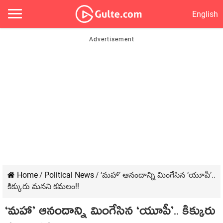
English
Home
/
Political News
/
‘మ‌హా’ ఆనందాన్ని మింగేసిన ‘యూపీ’..
కిక్కురు మ‌న‌ని క‌మ‌లం!!
‘మ‌హా’ ఆనందాన్ని మింగేసిన ‘యూపీ’.. కిక్కురు