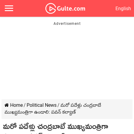
English
Home
/
Political News
/
మ‌రో పదేళ్లు చంద్ర‌బాబే
ముఖ్య‌మంత్రిగా ఉండాలి: ప‌వ‌న్ క‌ల్యాణ్‌
మ‌రో పదేళ్లు చంద్ర‌బాబే ముఖ్య‌మంత్రిగా