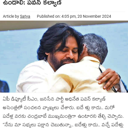
ఉండాలి: ప‌వ‌న్ క‌ల్యాణ్‌
Article by
Satya
Published on: 4:05 pm, 20 November 2024
ఏపీ డిప్యూటీ సీఎం, జ‌న‌సేన పార్టీ అధినేత ప‌వ‌న్ క‌ల్యాణ్
అసెంబ్లీలో సంచ‌ల‌న వ్యాఖ్య‌లు చేశారు. ఐదే ళ్లు కాదు.. మ‌రో
ప‌దేళ్ల వ‌ర‌కు చంద్ర‌బాబే ముఖ్య‌మంత్రిగా ఉంటార‌ని తేల్చి చెప్పారు.
“నేను మా స‌భ్య‌లు ప‌క్షాన చెబుతున్నా.. ఐదేళ్లు కాదు.. వ‌చ్చే ప‌దేళ్లు