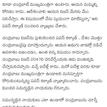
కూడా చంద్ర‌బాబే ముఖ్య‌మంత్రిగా ఉంటారు. ఆయ‌న మ‌మ్మ‌ల్ని
కోర‌డం కాదు.. ఆదేశించాలి. ఆయ‌న విజ‌న్ మేర‌కు మేం
ప‌నిచేస్తాం. ఈ విష‌యంలో నేను స్వ‌యంగా మాటిస్తున్నా” అని
ప‌వ‌న్ క‌ల్యాణ్ సంచ‌ల‌న వ్యాఖ్య‌లు చేశారు.
చంద్ర‌బాబు విజ‌న్‌ను ప్ర‌శంసించిన ప‌వ‌న్ క‌ల్యాణ్ .. దేశం మొత్తం
చంద్ర‌బాబువైపు చూస్తోంద‌న్నారు. ఆయ‌న అడుగు జాడ‌ల్లో న‌డిచే
అవ‌కాశం ల‌భించ‌డం.. అంత చిన్న విష‌యం కాద‌న్నారు.
చంద్ర‌బాబు విజ‌న్ 2047ని నెర‌వేర్చేందుకు త‌మ వంతుకృషి
చేస్తామ‌నిచెప్పారు. వ‌చ్చే ఐదేళ్లే కాదు.. మ‌రో ప‌దేళ్ల వ‌ర‌కు కూడా
చంద్ర‌బాబు ముఖ్య‌మంత్రిగా ఉండాల‌ని మ‌న‌స్పూర్తిగా
కోరుకుంటున్న‌ట్టు ప‌వ‌న్ క‌ల్యాణ్ వ్యాఖ్యానించారు. చంద్ర‌బాబును
మించిన స‌మ‌ర్ధుడైన నాయ‌కుడు లేర‌న్నారు.
స‌ముర్ఢుడైన నాయ‌కులు ఎలా ఉండాలో చంద్ర‌బాబును చూస్తే