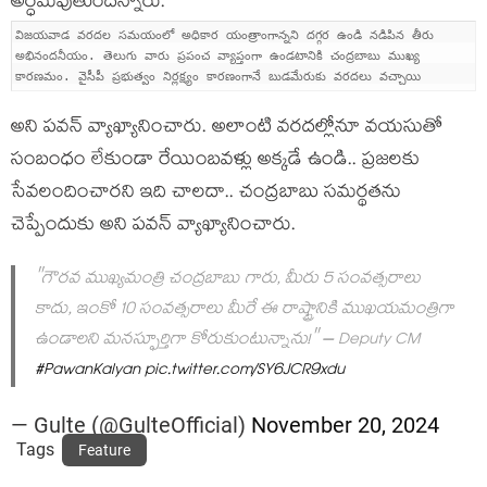
అర్ధ‌మవుతుంద‌న్నారు.
విజయవాడ వరదల సమయంలో అధికార యంత్రాంగాన్నని దగ్గర ఉండి నడిపిన తీరు
అభినందనీయం. తెలుగు వారు ప్రపంచ వ్యాప్తంగా ఉండటానికి చంద్రబాబు ముఖ్య
కారణమం. వైసీపీ ప్రభుత్వం నిర్లక్ష్యం కారణంగానే బుడమేరుకు వరదలు వచ్చాయి
అని ప‌వ‌న్ వ్యాఖ్యానించారు. అలాంటి వ‌ర‌దల్లోనూ వ‌య‌సుతో
సంబంధం లేకుండా రేయింబవ‌ళ్లు అక్క‌డే ఉండి.. ప్ర‌జ‌ల‌కు
సేవ‌లందించార‌ని ఇది చాల‌దా.. చంద్ర‌బాబు స‌మ‌ర్థ‌త‌ను
చెప్పేందుకు అని ప‌వ‌న్ వ్యాఖ్యానించారు.
"గౌరవ ముఖ్యమంత్రి చంద్రబాబు గారు, మీరు 5 సంవత్సరాలు
కాదు, ఇంకో 10 సంవత్సరాలు మీరే ఈ రాష్ట్రానికి ముఖయమంత్రిగా
ఉండాలని మనస్ఫూర్తిగా కోరుకుంటున్నాను!" – Deputy CM
#PawanKalyan
pic.twitter.com/SY6JCR9xdu
— Gulte (@GulteOfficial)
November 20, 2024
Tags
Feature