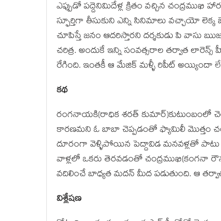
ఎప్పుడో పద్దెనిమిదేళ్ల క్రితం వచ్చిన చంద్రముఖి హార
స్ఫూర్తిగా తీసుకుని ఎన్ని సినిమాలు వచ్చాయో లెక్
చూపిస్తే జనం ఆదరిస్తారని దర్శకుడు పి వాసు ఋ
చరిత్ర. అందుకే ఇన్ని సంవత్సరాల తర్వాత లారెన్స్ 
రేగింది. ఇంతకీ ఆ మేజిక్ మళ్ళీ రిపీట్ అయ్యిందా ల
కథ
రంగనాయకి(రాధిక శరత్ కుమార్)కుటుంబంలో చె
కారణమని ఓ బాబా చెప్పడంతో ఫ్యామిలీ మొత్తం చంద
దూరంగా వెళ్ళిపోయిన పెద్దావిడ మనవళ్లతో పాటు గార్
వాళ్లలో ఒకరు తెరవడంతో చంద్రముఖి(కంగనా రౌ
వదిలించే బాధ్యత మదన్ మీద పడుతుంది. ఆ తర్వాత జ
విశ్లేషణ