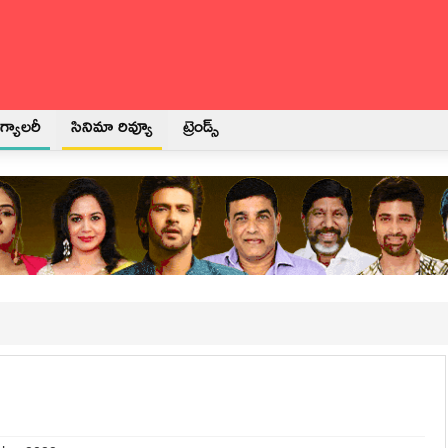
్యాలరీ
సినిమా రివ్యూ
ట్రెండ్స్