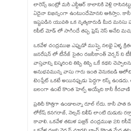
లారెన్స్ ఇంట్రో మరీ ఎన్టీఆర్ కాలానికి వెళ్లి రాస
ఏదైనా విభిన్నంగా ఉంటుందేమోనని ఆశిస్తాం. కా
ఇష్టపడిన యువతి ఒక నృత్యకారుడి మీద మనస
రిపీట్ మోడ్ లో సాగిందే తప్ప ఫ్రెష్ నెస్ అనేది మ
ఒకవేళ చంద్రముఖి ఎప్పుడో ముప్పై నలభై ఏళ్ళ క్రి
జనరేషన్ లో టీనేజ్ సైతం రజనీకాంత్ వెర్షన్ ని
వాస్తవాన్ని విస్మరించి తిప్పి తిప్పి ఒకే కథని 
అనుభవమున్న వాసు గారు ఇంత వెనుకబడి ఆలోచించ
టెంప్లేట్ ఒకటే అయినప్పుడు పెద్దగా రిస్క్ ఉండద
బలంగా ఉంటే కొంత హెల్ప్ అయ్యేది కానీ కీరవాణ
ప్రతిదీ కొత్తగా ఉండాలన్నా రూల్ లేదు. కానీ పాత కథ 
లోకేష్ కనగరాజ్, నెల్సన్ దిలీప్ లాంటి దుడుకు రక
కావాలి. ఒకవేళ తమిళ పబ్లిక్ చంద్రముఖి 2ని రిసీవ