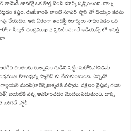
ర్ కామెడీ జానర్లో ఒక కొత్త బెంచ్ మార్క్ సృష్టించింది. దాన్ని
క బెట్టడం కష్టం. రజనీకాంత్ లాంటి సూపర్ స్టార్ తో దెయ్యం కథను
జువు చేయడం, అది ఏకంగా ఇండస్ట్రీ రికార్డులు సాధించడం ఒక
హీరోగా సీక్వెల్ చంద్రముఖి 2 ప్రకటించగానే ఆడియన్స్ లో ఆసక్తి
ేదా
లరేగిన కలతలకు కులదైవం గుడిని పట్టించుకోకపోవడమే
్రముఖి కొలువున్న ప్యాలెస్ కు చేరుకుంటుంది. ఎప్పుడో
డియన్ మదన్(లారెన్స్)అక్కడికి వస్తాడు. దక్షిణం వైపున్న గదిని
నత్) బయటికి వచ్చి ఆవహించడం మొదలుపెడుతుంది. దాన్ని
రిగేదే స్టోరీ.