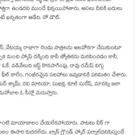
టుకున్నా మిగిలినవాళ్ళు మాత్రం ఈ ప్రహసనం భరించలేరు.
 కొత్తగా ఉండదని ముందే ఫిక్సయిపోతారు. అసలు దీనికి బదులు
ంటే ఖచ్చితంగా ఆడేది. నో డౌట్.
ు. మదన్, వేటయ్య రాజాగా రెండు పాత్రలను అలవోకగా చేసుకుంటూ
క మంచి స్కోప్ దక్కింది కానీ జ్యోతికను మరిపించడం కానీ,
కే. వడివేలుది జస్ట్ కొనసాగింపు. రావు రమేష్ విగ్గు
 ఫీల్ కాలేం. గంభీరమైన సలహాలు ఇవ్వడానికి పరిమితం చేశారు.
థున్ శ్యామ్, రవి మారియా, సుభిక్ష, కూల్ సురేష్, మానస్వి ఇలా
 మనోబాల ఓ సీన్లో మెరుస్తారు.
 ఎలాంటి మాయాజాలం చేయలేకపోయారు. పాటలు వీక్ గా
 ఈసారి కుదరలేదు. బ్యాక్ గ్రౌండ్ స్కోర్ పర్వాలేదనిపిస్తుందే