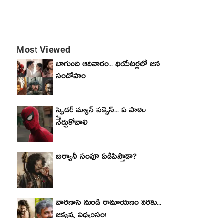
Most Viewed
బాగుంది ఆదివారం... థియేటర్లలో జన
సందోహం
స్పైడర్ మ్యాన్ సక్సెస్... ఏ పాఠం
నేర్చుకోవాలి
బిర్యానీ సంపూ ఏడిపిస్తాడా?
వారణాసి నుండి రామాయణం వరకు...
జక్కన్న విధ్వంసం!