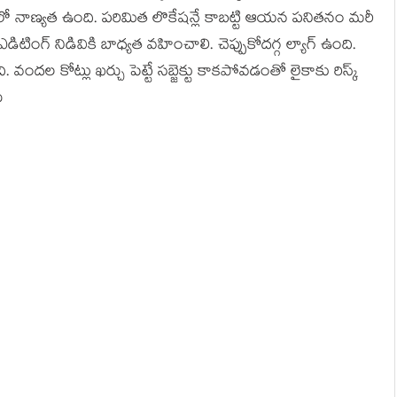
ంలో నాణ్యత ఉంది. పరిమిత లొకేషన్లే కాబట్టి ఆయన పనితనం మరీ
డిటింగ్ నిడివికి బాధ్యత వహించాలి. చెప్పుకోదగ్గ ల్యాగ్ ఉంది.
. వందల కోట్లు ఖర్చు పెట్టే సబ్జెక్టు కాకపోవడంతో లైకాకు రిస్క్
ు