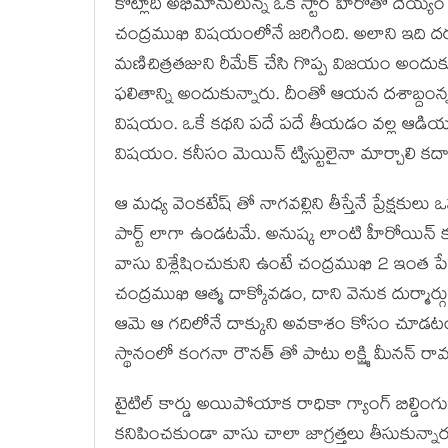
కోట్లాది అభిమానులున్న ఒక స్టార్ హీరోతో దెయ్
చంద్రముఖి విషయంలోనే జరిగింది. అలాని ఇది దర్
మణిచిత్రతజుని రీమేక్ చేసి గొప్ప విజయం అందుకున్
ఫలితాన్ని అందుకున్నారు. దీంతో ఆయన దశాబ్దంన్
విషయం. ఒకే కథని పదే పదే తీయడం వల్ల ఆడియన్స
విషయం. కనీసం మెయిన్ ట్విస్టులైనా మార్చాలి 
ఆ మధ్య వెంకటేష్ తో నాగవల్లిని తీస్తేనే ప్రేక్షకులు 
పార్ట్ లాగా ఉండటమే. అనుష్క లాంటి హీరోయిన్ 
వాసు విశ్లేషించుకుని ఉంటే చంద్రముఖి 2 ఇంత
చంద్రముఖి ఆత్మ దాక్కోవడం, దాని వెనుక దుర్మార
ఆమె ఆ గదిలోనే దాక్కుని అవకాశం కోసం చూడటం ఇదం
స్థానంలో కంగనా రౌనత్ తో పాటు లక్ష్మి మీనన్ ర
టైటిల్ కార్డు అయిపోయాక రాధికా గ్యాంగ్ బిల్డింగ
కనిపించకుండా వాసు చాలా జాగ్రత్తలు తీసుకున్నార