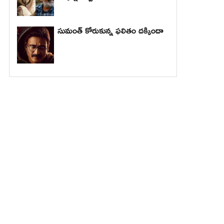
సుమంత్ కోరుకున్న ఫలితం దక్కిందా