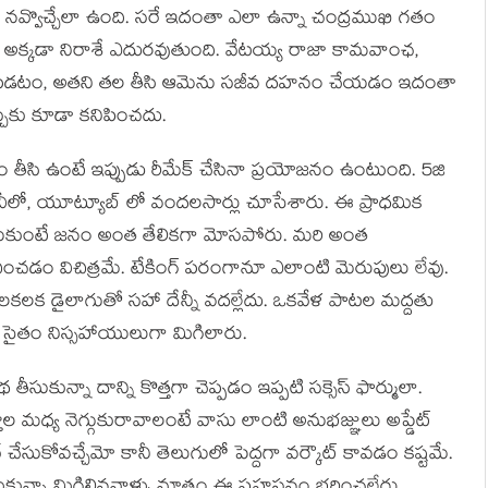
ినట్టు నవ్వొచ్చేలా ఉంది. సరే ఇదంతా ఎలా ఉన్నా చంద్రముఖి గతం
నీ అక్కడా నిరాశే ఎదురవుతుంది. వేటయ్య రాజా కామవాంఛ,
ు పడటం, అతని తల తీసి ఆమెను సజీవ దహనం చేయడం ఇదంతా
చ్చుకు కూడా కనిపించదు.
తం తీసి ఉంటే ఇప్పుడు రీమేక్ చేసినా ప్రయోజనం ఉంటుంది. 5జి
 టీవీలో, యూట్యూబ్ లో వందలసార్లు చూసేశారు. ఈ ప్రాధమిక
చెప్పాలనుకుంటే జనం అంత తేలికగా మోసపోరు. మరి అంత
డం విచిత్రమే. టేకింగ్ పరంగానూ ఎలాంటి మెరుపులు లేవు.
ు. లకలక డైలాగుతో సహా దేన్నీ వదల్లేదు. ఒకవేళ పాటల మద్దతు
ి సైతం నిస్సహాయులుగా మిగిలారు.
తీసుకున్నా దాన్ని కొత్తగా చెప్పడం ఇప్పటి సక్సెస్ ఫార్ములా.
్తాల మధ్య నెగ్గుకురావాలంటే వాసు లాంటి అనుభజ్ఞులు అప్డేట్
్ చేసుకోవచ్చేమో కానీ తెలుగులో పెద్దగా వర్కౌట్ కావడం కష్టమే.