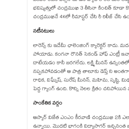
ఒకవేళ రజని వెర్షన్ చూడని బ్యాచ్ కొంత మేర తట్
భవిష్యత్తులో చంద్రముఖి 3 తీసినా కించిత్ కూడా
చంద్రముఖినే 4Kలో రీమాస్టర్ చేసి రీ రిలీజ్ చేసి ఉ
నటీనటులు
లారెన్స్ కు ఇదేమీ ఛాలెంజింగ్ క్యారెక్టర్ కాద
పోయాడు. కంగనా రౌనత్ సెకండ్ హాఫ్ ఎంట్రీ ఇచ్చా
దాటేయడం కానీ జరగలేదు. లక్ష్మి మీనన్ ఉన్నంతలో ఓ
నప్పకపోవడంతో ఆ పాత్ర తాలూకు డెప్త్ ని అంతగా
రాధిక, విఘ్నేష్, సురేష్ మీనన్, మహిమ, సృష్టి, మి
పెద్ద గ్యాంగ్ ఉంది. కొన్ని నెలల క్రితం చనిపోయిన
సాంకేతిక వర్గం
ఆస్కార్ విజేత ఎంఎం కీరవాణి చంద్రముఖి 2కి
ఉన్నాయి. మొదటి భాగంకి విద్యాసాగర్ ఇచ్చినంత బలం