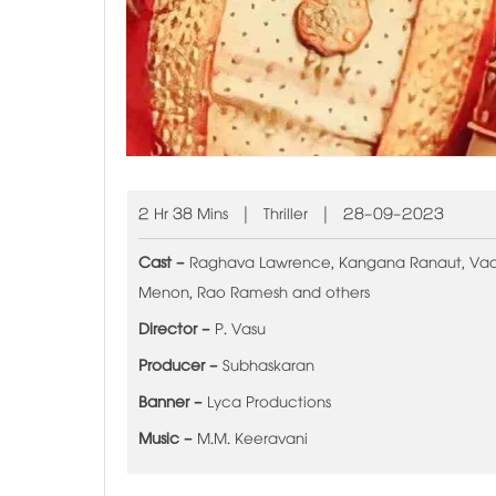
2 Hr 38 Mins | Thriller | 28-09-2023
Cast -
Raghava Lawrence, Kangana Ranaut, Vadi
Menon, Rao Ramesh and others
Director -
P. Vasu
Producer -
Subhaskaran
Banner -
Lyca Productions
Music -
M.M. Keeravani