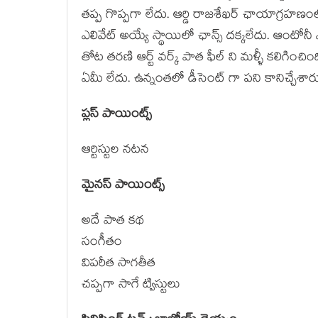
తప్ప గొప్పగా లేదు. ఆర్డి రాజశేఖర్ ఛాయాగ్రహణ
ఎలివేట్ అయ్యే స్థాయిలో ఛాన్స్ దక్కలేదు. ఆంటోనీ ఎ
తోట తరణి ఆర్ట్ వర్క్ పాత ఫీల్ ని మళ్ళీ కలిగించింది
ఏమీ లేదు. ఉన్నంతలో డీసెంట్ గా పని కానిచ్చేశార
ప్లస్ పాయింట్స్
ఆర్టిస్టుల నటన
మైనస్ పాయింట్స్
అదే పాత కథ
సంగీతం
విపరీత సాగతీత
చప్పగా సాగే ట్విస్టులు