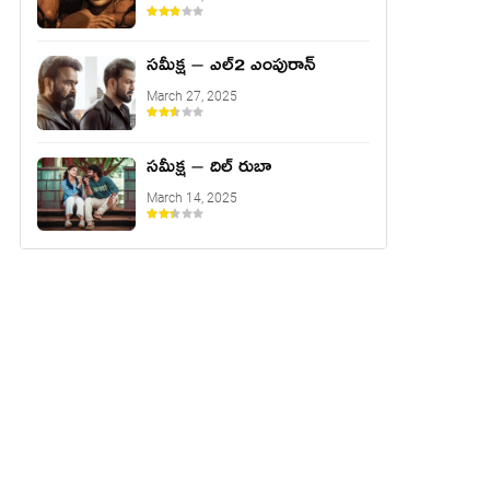
సమీక్ష – ఎల్2 ఎంపురాన్
March 27, 2025
సమీక్ష – దిల్ రుబా
March 14, 2025