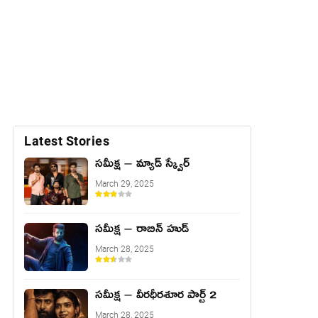
Latest Stories
సమీక్ష – మ్యాడ్ స్క్వేర్
March 29, 2025
సమీక్ష – రాబిన్ హుడ్
March 28, 2025
సమీక్ష – వీరధీరశూర పార్ట్ 2
March 28, 2025