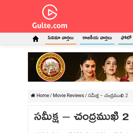
సినిమా వార్తలు
రాజకీయ వార్తలు
ఫోటో గ
Home
/
Movie Reviews
/
సమీక్ష – చంద్రముఖి 2
సమీక్ష – చంద్రముఖి 2