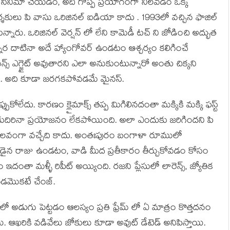
యం సినిమా చేయడం, అది గొప్ప ప్రయోగంగా నిలవడం ఒక్క
శకులు పి వాసు ఒరిజినల్ ఐడియా కాదు . 1993లో వచ్చిన ఫాజిల్
నారు. ఒరిజినల్ వెర్షన్ లో లేని కామెడీ టచ్ ని జోడించి అద్భుత
నర దాటినా అదే హ్యాంగోవర్ ఉండటం ఆశ్చర్యం కలిగించే
్ ఎగ్జైట్ అవుతారని ఎలా అనుకుంటున్నారో అంతు చిక్కని
కదా. అది కూడా జరగకపోవడమే మైనస్.
ఒప్పుకోలేదు. కారణం క్లైమాక్స్ తప్ప మిగిలినదంతా మక్కికి మక్కి ఫస్ట్
కుదిరినా ప్రయోజనం లేకపోయింది. అలా ఎందుకు జరిగిందని పి
 పేలవంగా వచ్చేది కాదు. అంతఃపురం బంగాళా రూములో
్గుడైన రాజు ఉండటం, వాడి మీద ప్రతీకారం తీర్చుకోవడం కోసం
తా మళ్ళీ రిపీట్ అయ్యింది. రజని ప్లేసులో లారెన్స్, జ్యోతిక
ావడమొకటే చేంజ్.
ులో అడుగు పెట్టడం ఆలస్యం ప్రతి ఫ్రేమ్ లో ఏ మాత్రం కొత్తదనం
ు. ఆఖరికి వడివేలు జోకులు కూడా అవుట్ డేటెడ్ అనిపిస్తాయి.