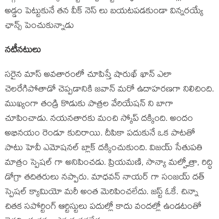
అడ్డం పెట్టుకునే తన వీక్ నెస్ లు బయటపడకుండా విన్నరయ్యే
ఛాన్స్ పెంచుకున్నాడు
నటీనటులు
సరైన మాస్ అవతారంలో చూపిస్తే షారుఖ్ ఖాన్ ఎలా
చెలరేగిపోతాడో చెప్పడానికి జవాన్ మరో ఉదాహరణగా నిలిచింది.
ముఖ్యంగా తండ్రి కొడుకు పాత్రల వేరియేషన్ ని బాగా
చూపించాడు. నయనతారకు మంచి స్కోప్ దక్కింది. అందం
అభినయం రెండూ కుదిరాయి. దీపికా పదుకునే ఒక పాటతో
పాటు హెవీ ఎమోషనల్ బ్లాక్ దక్కించుకుంది. విజయ్ సేతుపతి
మాత్రం స్పెషల్ గా అనిపించడు. ప్రియమణి, సాన్యా మల్హోత్రా, రిద్ధి
డోగ్రా తదితరులు నప్పారు. మాధవన్ నాయర్ గా సంజయ్ దత్
స్పెషల్ క్యామియో మరీ అంత మెరిపించలేదు. జస్ట్ ఓకే. చిన్నా
చితక సపోర్టింగ్ ఆర్టిస్టులు పదుల్లో కాదు వందల్లో ఉండటంతో