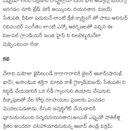
ఎప్పుడూ లేనిది దక్షిణాది రాష్ట్రాల్లోనూ దీనికి భారీ అడ్వాన్స్ బుకింగ్స్
జరగడం చూసి ట్రేడ్ షాక్ అయ్యింది. నయనతార, విజయ్
సేతుపతి, దీపికా పదుకునే లాంటి క్రేజీ క్యాస్టింగ్ తో పాటు అనిరుద్
రవిచందర్ సంగీతం లాంటి ఎన్నో ఆకర్షణలతో వచ్చిన ఈ
విజువల్ గ్రాండియర్ ఇంత హైప్ ని నిలబెట్టుకునేలా
మెప్పించిందా లేదా
కథ
వేలాది మహిళా ఖైదీలుండే కారాగారానికి జైలర్ ఆజాద్(షారుఖ్
ఖాన్). అసాంఘిక శక్తిగా మారిన కాళీ గైక్వాడ్(విజయ్ సేతుపతి) ని
కట్టడి చేయడానికి ఒక లేడీ గ్యాంగుని తయారు చేసుకుని
కిడ్నాపులతో వేల కోట్ల రూపాయలు ప్రజలకు పంచడం
మొదలుపెడతాడు. కేసుని ఇన్వెస్టిగేట్ చేయడానికి
పూనుకుంటుంది నర్మద(నయనతార).అయితే ఎప్పుడో పాతికేళ్ల
క్రితం అందరూ చనిపోయాడనుకున్న ఆజాద్ తండ్రి విక్రమ్