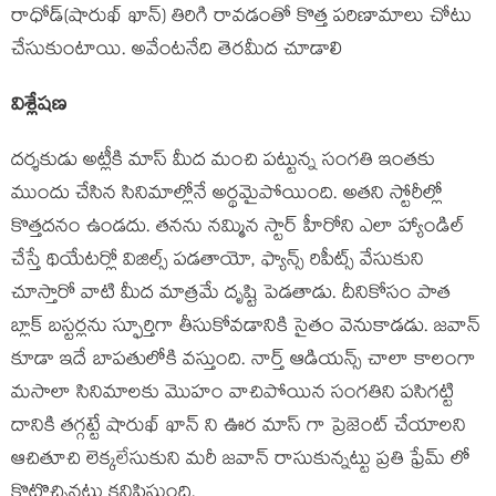
రాధోడ్(షారుఖ్ ఖాన్) తిరిగి రావడంతో కొత్త పరిణామాలు చోటు
చేసుకుంటాయి. అవేంటనేది తెరమీద చూడాలి
విశ్లేషణ
దర్శకుడు అట్లీకి మాస్ మీద మంచి పట్టున్న సంగతి ఇంతకు
ముందు చేసిన సినిమాల్లోనే అర్థమైపోయింది. అతని స్టోరీల్లో
కొత్తదనం ఉండదు. తనను నమ్మిన స్టార్ హీరోని ఎలా హ్యాండిల్
చేస్తే థియేటర్లో విజిల్స్ పడతాయో, ఫ్యాన్స్ రిపీట్స్ వేసుకుని
చూస్తారో వాటి మీద మాత్రమే దృష్టి పెడతాడు. దీనికోసం పాత
బ్లాక్ బస్టర్లను స్ఫూర్తిగా తీసుకోవడానికి సైతం వెనుకాడడు. జవాన్
కూడా ఇదే బాపతులోకి వస్తుంది. నార్త్ ఆడియన్స్ చాలా కాలంగా
మసాలా సినిమాలకు మొహం వాచిపోయిన సంగతిని పసిగట్టి
దానికి తగ్గట్టే షారుఖ్ ఖాన్ ని ఊర మాస్ గా ప్రెజెంట్ చేయాలని
ఆచితూచి లెక్కలేసుకుని మరీ జవాన్ రాసుకున్నట్టు ప్రతి ఫ్రేమ్ లో
కొట్టొచ్చినట్టు కనిపిస్తుంది.