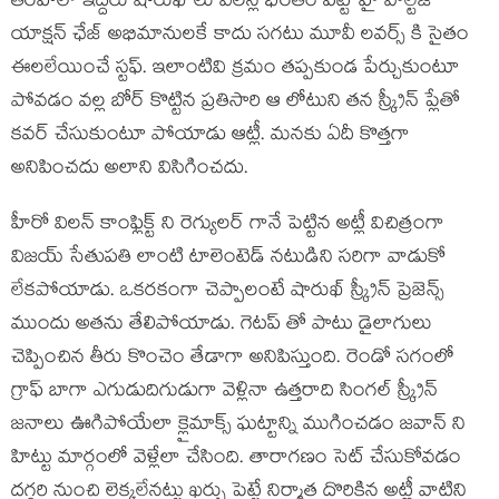
తరహాలో ఇద్దరు షారుఖ్ లు విలన్ల భరతం పట్టే హై వోల్టేజ్
యాక్షన్ ఛేజ్ అభిమానులకే కాదు సగటు మూవీ లవర్స్ కి సైతం
ఈలలేయించే స్టఫ్. ఇలాంటివి క్రమం తప్పకుండ పేర్చుకుంటూ
పోవడం వల్ల బోర్ కొట్టిన ప్రతిసారి ఆ లోటుని తన స్క్రీన్ ప్లేతో
కవర్ చేసుకుంటూ పోయాడు ఆట్లీ. మనకు ఏదీ కొత్తగా
అనిపించదు అలాని విసిగించదు.
హీరో విలన్ కాంఫ్లిక్ట్ ని రెగ్యులర్ గానే పెట్టిన అట్లీ విచిత్రంగా
విజయ్ సేతుపతి లాంటి టాలెంటెడ్ నటుడిని సరిగా వాడుకో
లేకపోయాడు. ఒకరకంగా చెప్పాలంటే షారుఖ్ స్క్రీన్ ప్రెజెన్స్
ముందు అతను తేలిపోయాడు. గెటప్ తో పాటు డైలాగులు
చెప్పించిన తీరు కొంచెం తేడాగా అనిపిస్తుంది. రెండో సగంలో
గ్రాఫ్ బాగా ఎగుడుదిగుడుగా వెళ్లినా ఉత్తరాది సింగల్ స్క్రీన్
జనాలు ఊగిపోయేలా క్లైమాక్స్ ఘట్టాన్ని ముగించడం జవాన్ ని
హిట్టు మార్గంలో వెళ్లేలా చేసింది. తారాగణం సెట్ చేసుకోవడం
దగ్గరి నుంచి లెక్కలేనట్టు ఖర్చు పెట్టే నిర్మాత దొరికిన అట్లీ వాటిని