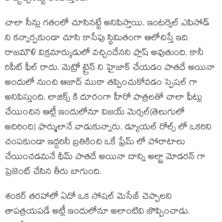
చాలా సీన్లు గతంలో చూసినట్టే అనిపిస్తాయి. ఇంటర్వెల్ ఎపిసోడ్
ని కన్నార్పకుండా చూసి కాసేపు స్థిమితంగా ఆలోచిస్తే ఇది
రాజమౌళి విక్రమార్కుడులో వచ్చిందేనని ఫ్లాష్ అవుతుంది. కానీ
రిపీట్ ఫీల్ రాదు. మెట్రో ట్రైన్ ని హైజాక్ చేయడం పాతదే అయినా
అందులో నుంచి ఆజాద్ ముఠా తప్పించుకోవడం స్పెషల్ గా
అనిపిస్తుంది. లాజిక్స్ కి దూరంగా హీరో పాత్రలతో చాలా ఫీట్లు
చేయించిన ఆట్లీ ఇందులోనూ విజయ్ మెర్సల్(తెలుగులో
అదిరింది) ఫార్ములానే వాడుకున్నారు. డ్యూయల్ రోల్స్ లో ఒకరిని
చంపకుండా ఇద్దరినీ బ్రతికించి ఒకే ఫ్రేమ్ లో పోరాటాలు
చేయించడమనే థీమ్ పాతదే అయినా దాన్ని అల్ట్రా మోడరన్ గా
ప్రెజెంట్ చేసిన తీరు బాగుంది.
శంకర్ తరహాలో ఏదో ఒక సోషల్ మెసేజ్ చెప్పాలని
తాపత్రయపడే అట్లీ ఇందులోనూ అలాంటివి జొప్పించాడు.