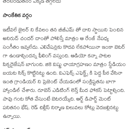
తెరనిండుతనం ఎక్కడ తగ్గలేదు
సాంకేతిక వర్గం
ఇటీవలే జైలర్ ని కేవలం తన బీజీఎమ్ తో దాని స్థాయిని పెంచిన
అనిరుద్ చందర్ దాంతో పోలిస్తే మాత్రం ఆ రేంజ్ నేపధ్య
సంగీతం ఇవ్వలేదు. ఎలివేషన్లకు కొదవ లేకపోయినా ఇంకా బెటర్
గా ఉండాల్సిందన్న ఫీలింగ్ వస్తుంది. ఆడియో కన్నా పాటల
పిక్చరైజేషన్ బాగుంది. జికె విష్ణు ఛాయాగ్రహణం మాత్రం స్టేడియం
బయట సిక్స్ కొట్టినట్టు ఉంది. విఎఫెక్స్ ఎఫెక్ట్స్ కి పెద్ద పీఠ వేసినా
ఇంత గ్రాండియర్ ని ప్రెజెంట్ చేయడంలో సంక్లిష్టతను బాగా
హ్యాండిల్ చేశారు. రూబెన్ ఎడిటింగ్ లెన్త్ మీద ఫోకస్ పెట్టాల్సింది.
పావు గంట కోత వేసుంటే బెటరయ్యేది. ఆర్ట్ డిపార్ట్ మెంట్
పనితనం భేష్. రెడ్ చిల్లీస్ నిర్మాణ విలువలు కోట్లు వెదజల్లినట్టు
ఉన్నాయి.