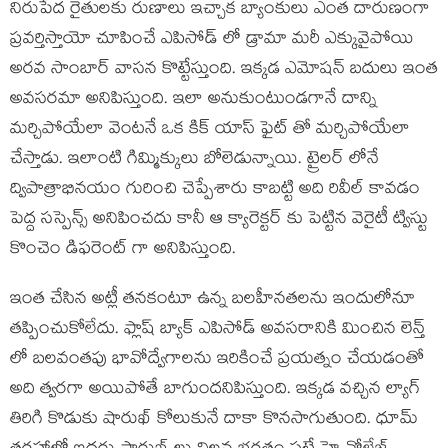
నిరుపేద రైతులకు రుణాలు ఇచ్చాక బ్యాంకులు ఎంత దారుణంగా
ప్రవర్తిస్తాయో చూపించే ఎపిసోడ్ లో డ్రామా మరీ ఎక్కువైపోయి
అరవ సాంబార్ వాసన కొట్టేస్తుంది. ఇక్కడ ఎమోషన్ బదులు ఇంత
అవసరమా అనిపిస్తుంది. ఇలా అనుకుంటుండగానే దాన్ని
మర్చిపోయేలా వెంటనే ఒక కిక్ యాస్ ఫైట్ తో మర్చిపోయేలా
చేస్తాడు. ఇలాంటి గిమ్మిక్కులు బోలెడున్నాయి. ట్రైలర్ లోనే
ద్విపాత్రాభినయం గురించి చెప్పేశారు కాబట్టి అది రివీల్ కావడం
పెద్ద సస్పెన్స్ అనిపించదు కానీ ఆ క్యారెక్టర్ కు పెట్టిన వెరైటీ ట్విస్టు
కొంచెం డిఫరెంట్ గా అనిపిస్తుంది.
ఇంత చేసిన అట్లీ తనకంటూ ఉన్న బలహీనతలను ఇందులోనూ
తప్పించుకోలేదు. ఫ్లాష్ బ్యాక్ ఎపిసోడ్ అవసరానికి మించిన లెన్త్
లో బలవంతపు భావోద్వేగాలను ఇరికించే ప్రయత్నం చేయడంతో
అది త్వరగా అయిపోతే బాగుందనిపిస్తుంది. ఇక్కడ వచ్చిన ల్యాగ్
తిరిగి కొడుకు షారుఖ్ కోలుకునే దాకా కొనసాగుతుంది. ధూమ్