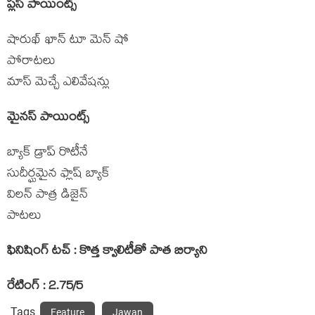
ప్లస్ పాయింట్స్
షారుఖ్ ఖాన్ టూ మెన్ షో
పోరాటలు
మాస్ మెచ్చే ఎలివేషన్లు
మైనస్ పాయింట్స్
బ్యాక్ డ్రాప్ రొటీనే
సుదీర్ఘమైన ఫ్లాష్ బ్యాక్
విలన్ పాత్ర డిజైన్
పాటలు
ఫినిషింగ్ టచ్ : కొత్త క్వాలిటీతో పాత బిర్యాని
రేటింగ్ : 2.75/5
Tags
Feature
Jawan