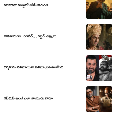
కనకరాజు కొట్టులో బోణీ బాగుంది
రామాయ‌ణం.. ర‌ణ‌బీర్… ర‌బ్బ‌ర్ చెప్పులు
దర్శకుడు చనిపోయినా సినిమా బ్రతుకుతోంది
గప్‌చుప్ ఉంటే ఎలా నాయుడు గారూ