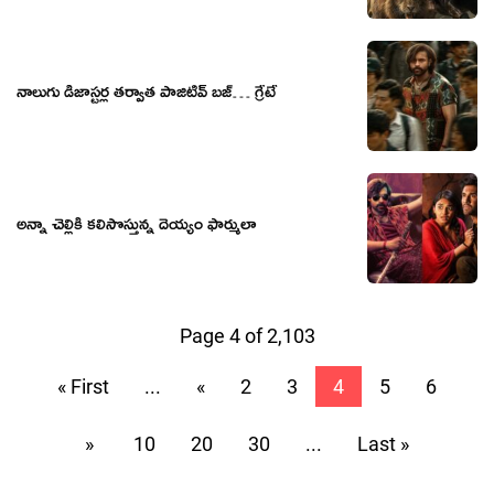
నాలుగు డిజాస్ట‌ర్ల త‌ర్వాత పాజిటివ్ బ‌జ్… గ్రేటే
అన్నా చెల్లికి కలిసొస్తున్న దెయ్యం ఫార్ములా
Page 4 of 2,103
« First
...
«
2
3
4
5
6
»
10
20
30
...
Last »