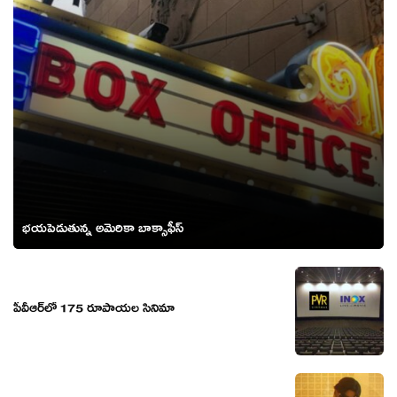
భయపెడుతున్న అమెరికా బాక్సాఫీస్
పీవీఆర్‌లో 175 రూపాయల సినిమా