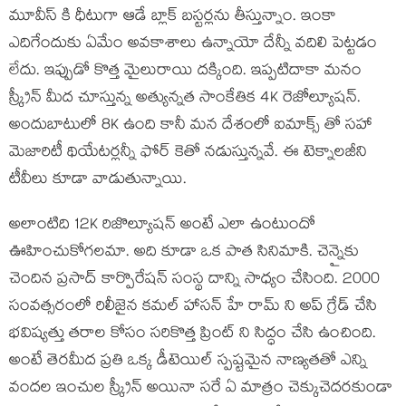
మూవీస్ కి ధీటుగా ఆడే బ్లాక్ బస్టర్లను తీస్తున్నాం. ఇంకా
ఎదిగేందుకు ఏమేం అవకాశాలు ఉన్నాయో దేన్నీ వదిలి పెట్టడం
లేదు. ఇప్పుడో కొత్త మైలురాయి దక్కింది. ఇప్పటిదాకా మనం
స్క్రీన్ మీద చూస్తున్న అత్యున్నత సాంకేతిక 4K రెజోల్యూషన్.
అందుబాటులో 8K ఉంది కానీ మన దేశంలో ఐమాక్స్ తో సహా
మెజారిటీ థియేటర్లన్నీ ఫోర్ కెతో నడుస్తున్నవే. ఈ టెక్నాలజీని
టీవీలు కూడా వాడుతున్నాయి.
అలాంటిది 12K రిజొల్యూషన్ అంటే ఎలా ఉంటుందో
ఊహించుకోగలమా. అది కూడా ఒక పాత సినిమాకి. చెన్నైకు
చెందిన ప్రసాద్ కార్పొరేషన్ సంస్థ దాన్ని సాధ్యం చేసింది. 2000
సంవత్సరంలో రిలీజైన కమల్ హాసన్ హే రామ్ ని అప్ గ్రేడ్ చేసి
భవిష్యత్తు తరాల కోసం సరికొత్త ప్రింట్ ని సిద్ధం చేసి ఉంచింది.
అంటే తెరమీద ప్రతి ఒక్క డీటెయిల్ స్పష్టమైన నాణ్యతతో ఎన్ని
వందల ఇంచుల స్క్రీన్ అయినా సరే ఏ మాత్రం చెక్కుచెదరకుండా