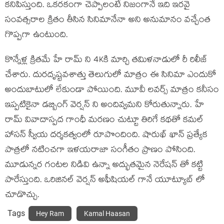
కనిపిస్తుంది. ఒకరకంగా చెప్పాలంటే నిజంగానే ఇది ఇరవై
సంవత్సరాల క్రితం తీసిన సినిమానేనా అని అనుమానం వచ్చేంత
గొప్పగా ఉంటుంది.
కొన్నేళ్ల క్రితమే హే రామ్ ని 4Kకి మార్చి తమిళనాడులో రీ రిలీజ్
చేశారు. దురదృష్టవశాత్తు తెలుగులో మాత్రం ఈ సినిమా ఎందుకో
అందుబాటులో లేకుండా పోయింది. మూవీ లవర్స్ మాత్రం కనీసం
ఇప్పటికైనా డబ్బింగ్ వెర్షన్ ని అందివ్వమని కోరుతున్నారు. హే
రామ్ వివాదాస్పద గాంధీ మరణం చుట్టూ తిరిగే కథతో కమల్
హాసన్ స్వీయ దర్శకత్వంలో రూపొందింది. షారుఖ్ ఖాన్ ప్రత్యేక
పాత్రలో నటించగా ఇళయరాజా సంగీతం ప్రాణం పోసింది.
మూడున్నర గంటల నిడివి ఉన్నా అద్భుతమైన నెరేషన్ తో కట్టి
పారేస్తుంది. ఒరిజినల్ వెర్షన్ అఫీషియల్ గానే యూట్యూబ్ లో
చూడొచ్చు.
Tags
Hey Ram
Kamal Haasan