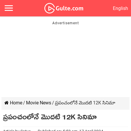
English
Home
/
Movie News
/
ప్రపంచంలోనే మొదటి 12K సినిమా
ప్రపంచంలోనే మొదటి 12K సినిమా