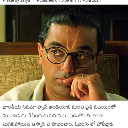
Article by
Satya
Published on: 5:59 am, 17 April 2024
భారతీయ సినిమా ప్యాన్ ఇండియాని మించి ప్రతి విషయంలో
ముందడుగు వేసేందుకు పరుగులు పెడుతోంది. కలగా
మిగిలిపోయిన ఆస్కార్ ని సాధించాం. ఓవర్సీస్ లో హాలీవుడ్