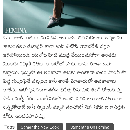
సమంతాకు గత రెండు సినిమాలు ఆశించిన ఫలితాలు ఇవ్వలేదు.
శాకుంతలం డిజాస్టర్ కాగా ఖుషి ఎబోవ్ యావరేజ్ దగ్గర
ఆగిపోయింది. యశోద హిట్ ముద్ర వేయించుకోగా అంతకు
ముందు కన్మణి కతిజా రాంబోతో పాటు జాను కూడా టపా
కట్టాయి. పుష్పలో ఊ అంటావా ఊహు అంటావా ఐటెం సాంగ్ తో
పెద్ద గుర్తింపైతే వచ్చింది కానీ అంతే మోతాదులో అవకాశాలు
రాలేదు. ఆరోగ్యపరంగా తగిన చికిత్స తీసుకుని తిరిగి కోలుకున్న
సామ్ మళ్ళీ వేగం పెంచే పనిలో ఉంది. సినిమాలు కాకపోయినా
ఒప్పుకోవాలే కానీ ఫ్యామిలీ మ్యాన్ తరహాలో వెబ్ సిరీస్ ల ఆఫర్లకు
లోటు ఉండకపోవచ్చు
Tags
Samantha New Look
Samantha On Femina