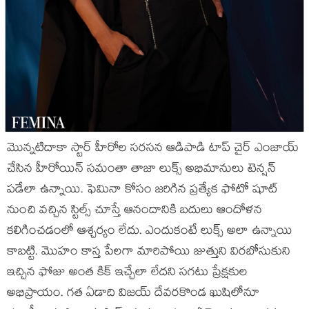
మొన్నటిదాకా స్టార్ హీరోల సరసన ఆడిపాడి టాప్ చైర్ ఎంజాయ్
చేసిన హీరోయిన్ సమంతా తాజా లుక్స్ అభిమానులు టెన్షన్
పడేలా ఉన్నాయి. ఫెమినా కోసం జరిగిన ప్రత్యేక ఫోటో షూట్
నుంచి వచ్చిన స్టిల్స్ చూస్తే ఆనందానికి బదులు ఆందోళన
కలిగించడంలో ఆశ్చర్యం లేదు. ఎందుకంటే లుక్స్ అలా ఉన్నాయి
కాబట్టి. మొహం కాస్త పేలగా మారిపోయి జుత్తుని విరబోసుకుని
ఇచ్చిన ఫోజు అంత కిక్ ఇచ్చేలా లేదని సగటు ప్రేక్షకుల
అభిప్రాయం. గత ఏడాది విజయ్ దేవరకొండ ఖుషిలోనూ