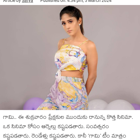
Article by
Satya
Published on: 4:34 pm, 5 March 2024
గామి.. ఈ శుక్రవారం ప్రేక్షకుల ముందుకు రానున్న కొత్త సినిమా.
ఒక సినిమా కోసం ఆర్నెల్లు కష్టపడతారు. సంవత్సరం
కష్టపడతారు. రెండేళ్లు కష్టపడతారు. కానీ ‘గామి’ టీం మాత్రం