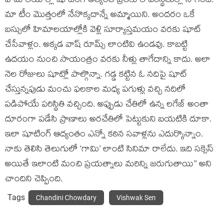
హిమాలయాల్లో షూటింగ్ అత్యంత ప్రతికూల పరిస్థితుల్లో సాగింది.
మా టీం మొత్తంలో నేనొక్కదాన్నే అమ్మాయిని. అందరం ఒకే
బస్సులో హిమాలయాల్లోకి వెళ్లి సూర్యాస్తమయం వరకు షూట్
చేసేవాళ్లం. అక్కడ వాష్ రూమ్స్ లాంటివి ఉండవు. కాబట్టి
ఉదయం నుంచి సాయంత్రం వరకు నీళ్లు తాగేదాన్ని కాదు. అలా
నెల రోజులు షూట్లో పాల్గొన్నా. గడ్డ కట్టిన ఓ నదిపై షూట్
చేస్తున్నపుడు మంచు ఫలకాల మధ్య పగుళ్లు వచ్చి నదిలో
పడిపోయే పరిస్థితి వచ్చింది. అప్పుడు చేతిలో ఉన్న లగేజ్ అంతా
దూరంగా పడేసి ప్రాణాలు అరచేతిలో పెట్టుకుని బయటికి దూకా.
ఇలా షూటింగ్ ఆద్యంతం ఎన్నో కఠిన సవాళ్లను ఎదుర్కొన్నాం.
నాకు తెలిసి తెలుగులో ‘గామి’ లాంటి సినిమా రాలేదు. ఇది సక్సెస్
అయితే ఇలాంటి మంచి ప్రయత్నాలు మరిన్ని జరుగుతాయి” అని
చాందిని చెప్పింది.
Tags
Chandini Chowdary
Vishwak Sen