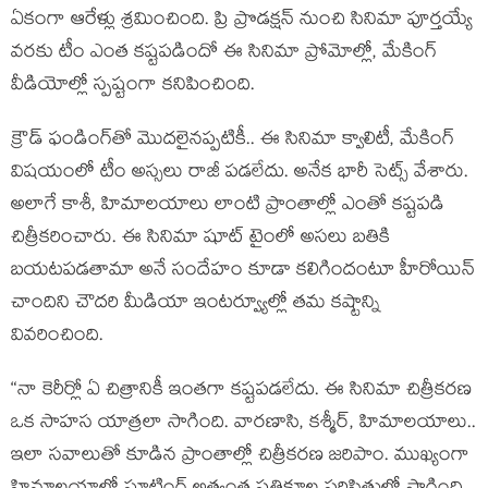
ఏకంగా ఆరేళ్లు శ్రమించింది. ప్రి ప్రొడక్షన్ నుంచి సినిమా పూర్తయ్యే
వరకు టీం ఎంత కష్టపడిందో ఈ సినిమా ప్రోమోల్లో, మేకింగ్
వీడియోల్లో స్పష్టంగా కనిపించింది.
క్రౌడ్ ఫండింగ్‌తో మొదలైనప్పటికీ.. ఈ సినిమా క్వాలిటీ, మేకింగ్
విషయంలో టీం అస్సలు రాజీ పడలేదు. అనేక భారీ సెట్స్ వేశారు.
అలాగే కాశీ, హిమాలయాలు లాంటి ప్రాంతాల్లో ఎంతో కష్టపడి
చిత్రీకరించారు. ఈ సినిమా షూట్ టైంలో అసలు బతికి
బయటపడతామా అనే సందేహం కూడా కలిగిందంటూ హీరోయిన్
చాందిని చౌదరి మీడియా ఇంటర్వ్యూల్లో తమ కష్టాన్ని
వివరించింది.
“నా కెరీర్లో ఏ చిత్రానికీ ఇంతగా కష్టపడలేదు. ఈ సినిమా చిత్రీకరణ
ఒక సాహస యాత్రలా సాగింది. వారణాసి, కశ్మీర్, హిమాలయాలు..
ఇలా సవాలుతో కూడిన ప్రాంతాల్లో చిత్రీకరణ జరిపాం. ముఖ్యంగా