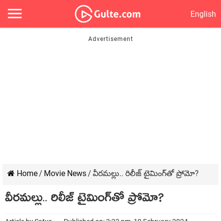
English
Home
/
Movie News
/
వీరమల్లు.. రిలీజ్ టైమింగ్‌తో ప్రోమో?
వీరమల్లు.. రిలీజ్ టైమింగ్‌తో ప్రోమో?