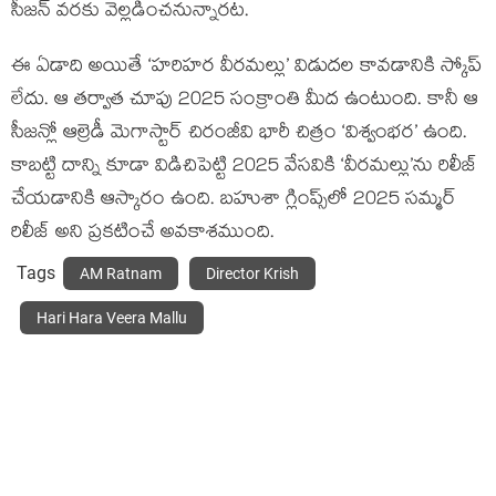
సీజన్ వరకు వెల్లడించనున్నారట.
ఈ ఏడాది అయితే ‘హరిహర వీరమల్లు’ విడుదల కావడానికి స్కోప్
లేదు. ఆ తర్వాత చూపు 2025 సంక్రాంతి మీద ఉంటుంది. కానీ ఆ
సీజన్లో ఆల్రెడీ మెగాస్టార్ చిరంజీవి భారీ చిత్రం ‘విశ్వంభర’ ఉంది.
కాబట్టి దాన్ని కూడా విడిచిపెట్టి 2025 వేసవికి ‘వీరమల్లు’ను రిలీజ్
చేయడానికి ఆస్కారం ఉంది. బహుశా గ్లింప్స్‌లో 2025 సమ్మర్
రిలీజ్ అని ప్రకటించే అవకాశముంది.
Tags
AM Ratnam
Director Krish
Hari Hara Veera Mallu