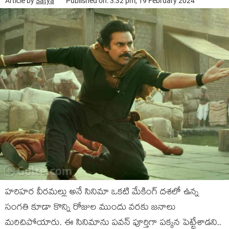
Article by
Satya
Published on: 3:32 pm, 19 February 2024
హరిహర వీరమల్లు అనే సినిమా ఒకటి మేకింగ్ దశలో ఉన్న
సంగతి కూడా కొన్ని రోజుల ముందు వరకు జనాలు
మరిచిపోయారు. ఈ సినిమాను పవన్ పూర్తిగా పక్కన పెట్టేశాడని..