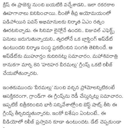
క్రిష్ ఈ ప్రాజెక్టు నుంచి బయటికి వచ్చేశాడని.. ఇలా రకరకాల
ఊహగానాలు వినిపించాయి. దీంతో తీవ్ర అయోమయంలో
పడిపోయిన పవన్ అభిమానులకు నిర్మాత ఏఎం రత్నం
ఊరటనిచ్చాడు. ఈ సినిమా లైన్లోనే ఉందని.. విజువల్ ఎఫెక్ట్స్
పనులు జరుగుతున్నాయని.. త్వరలోనే ఒక బ్లాస్టింగ్ అప్‌డేట్
ఉంటుందని నిర్మాణ సంస్థ ప్రకటించిన సంగతి తెలిసిందే. ఆ
అప్‌డేట్‌కు ముహూర్తం కుదిరినట్లు సమాచారం. మహాశివరాత్రి
కానుకగా మార్చి 8న ‘హరిహర వీరమల్లు’ గ్లింప్స్ ఒకటి రిలీజ్
చేయబోతున్నారట.
ఇంతకుముందు ‘వీరమల్లు’ నుంచి వచ్చిన ప్రోమోలన్నిటికంటే
ఆసక్తికరంగా, గ్రాండ్‌గా ఈ గ్లింప్స్‌ను రెడీ చేస్తున్నట్లు సమాచారం.
ఇప్పటికే చిత్రీకరించిన భారీ సన్నివేశాల్లోంచి బెస్ట్ షాట్స్ తీసి ఈ
గ్లింప్స్ తీర్చిదిద్దుతున్నారట. ఇంకో విశేషం ఏంటంటే.. ఈ
వీడియోలో రిలీజ్ ప్రస్తావన కూడా ఉంటుందట. డేట్ చెప్పకుండా