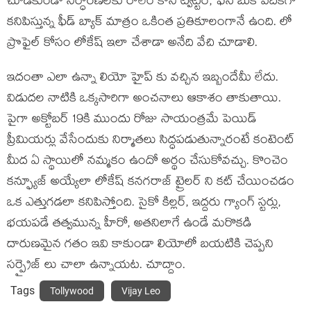
చూడకుండా నిర్ధారణలకు రాలేం కానీ ట్విట్టర్, ఫేస్ బుక్ వేదికగా
కనిపిస్తున్న ఫీడ్ బ్యాక్ మాత్రం ఒకింత ప్రతికూలంగానే ఉంది. లో
ప్రొఫైల్ కోసం లోకేష్ ఇలా చేశాడా అనేది వేచి చూడాలి.
ఇదంతా ఎలా ఉన్నా లియో హైప్ కు వచ్చిన ఇబ్బందేమీ లేదు.
విడుదల నాటికి ఒక్కసారిగా అంచనాలు ఆకాశం తాకుతాయి.
పైగా అక్టోబర్ 19కి ముందు రోజు సాయంత్రమే పెయిడ్
ప్రీమియర్లు వేసేందుకు నిర్మాతలు సిద్ధపడుతున్నారంటే కంటెంట్
మీద ఏ స్థాయిలో నమ్మకం ఉందో అర్థం చేసుకోవచ్చు. కొంచెం
కన్ఫ్యూజ్ అయ్యేలా లోకేష్ కనగరాజ్ ట్రైలర్ ని కట్ చేయించడం
ఒక ఎత్తుగడలా కనిపిస్తోంది. సైకో కిల్లర్, ఇద్దరు గ్యాంగ్ స్టర్లు,
భయపడే తత్వమున్న హీరో, అతనిలాగే ఉండే మరొకడి
దారుణమైన గతం ఇవి కాకుండా లియోలో బయటికి చెప్పని
సర్ప్రైజ్ లు చాలా ఉన్నాయట. చూద్దాం.
Tags
Tollywood
Vijay Leo