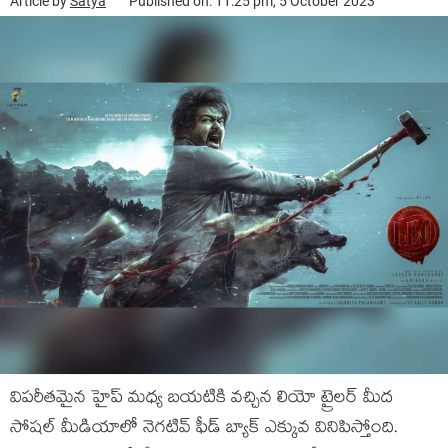
Article by
Satya
Published on: 11:25 pm, 5 October 2023
విపరీతమైన హైప్ మధ్య బయటికి వచ్చిన లియో ట్రైలర్ మీద
సోషల్ మీడియాలో నెగటివ్ ఫీడ్ బ్యాక్ ఎక్కువ వినిపిస్తోంది.