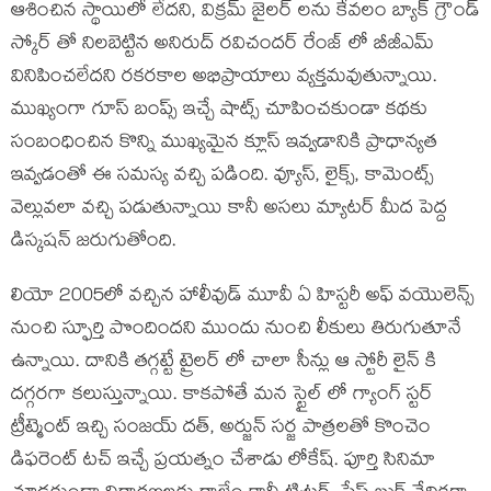
ఆశించిన స్థాయిలో లేదని, విక్రమ్ జైలర్ లను కేవలం బ్యాక్ గ్రౌండ్
స్కోర్ తో నిలబెట్టిన అనిరుద్ రవిచందర్ రేంజ్ లో బీజీఎమ్
వినిపించలేదని రకరకాల అభిప్రాయాలు వ్యక్తమవుతున్నాయి.
ముఖ్యంగా గూస్ బంప్స్ ఇచ్చే షాట్స్ చూపించకుండా కథకు
సంబంధించిన కొన్ని ముఖ్యమైన క్లూస్ ఇవ్వడానికి ప్రాధాన్యత
ఇవ్వడంతో ఈ సమస్య వచ్చి పడింది. వ్యూస్, లైక్స్, కామెంట్స్
వెల్లువలా వచ్చి పడుతున్నాయి కానీ అసలు మ్యాటర్ మీద పెద్ద
డిస్కషన్ జరుగుతోంది.
లియో 2005లో వచ్చిన హాలీవుడ్ మూవీ ఏ హిస్టరీ అఫ్ వయొలెన్స్
నుంచి స్ఫూర్తి పొందిందని ముందు నుంచి లీకులు తిరుగుతూనే
ఉన్నాయి. దానికి తగ్గట్టే ట్రైలర్ లో చాలా సీన్లు ఆ స్టోరీ లైన్ కి
దగ్గరగా కలుస్తున్నాయి. కాకపోతే మన స్టైల్ లో గ్యాంగ్ స్టర్
ట్రీట్మెంట్ ఇచ్చి సంజయ్ దత్, అర్జున్ సర్జ పాత్రలతో కొంచెం
డిఫరెంట్ టచ్ ఇచ్చే ప్రయత్నం చేశాడు లోకేష్. పూర్తి సినిమా