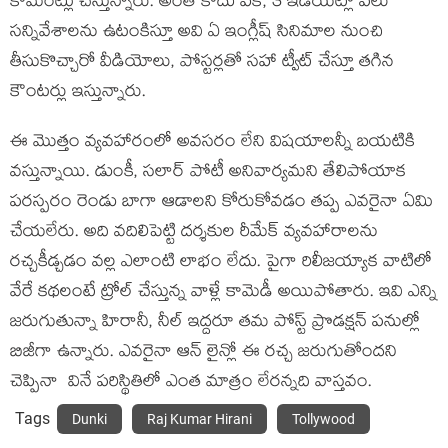
కామెంట్లు చేస్తున్నారు. అంతే కాదు పీకే, 3 ఇడియట్లో పలు
సన్నివేశాలను ఉటంకిస్తూ అవి ఏ ఇంగ్లీష్ సినిమాల నుంచి
తీసుకొచ్చారో వీడియోలు, పోస్టర్లతో సహా ట్వీట్ చేస్తూ తగిన
కౌంటర్లు ఇస్తున్నారు.
ఈ మొత్తం వ్యవహారంలో అవసరం లేని విషయాలన్నీ బయటికి
వస్తున్నాయి. డుంకీ, సలార్ పోటీ అనివార్యమని తేలిపోయాక
పరస్పరం రెండు బాగా ఆడాలని కోరుకోవడం తప్ప ఎవరైనా ఏమి
చేయలేరు. అది వదిలిపెట్టి దర్శకుల రీమేక్ వ్యవహారాలను
రచ్చకీడ్చడం వల్ల ఎలాంటి లాభం లేదు. పైగా రిలీజయ్యాక వాటిలో
వేరే కథలంటే ట్రోల్ చేస్తున్న వాళ్లే కామెడీ అయిపోతారు. ఇవి ఎన్ని
జరుగుతున్నా హిరానీ, నీల్ ఇద్దరూ తమ పోస్ట్ ప్రొడక్షన్ పనుల్లో
బిజీగా ఉన్నారు. ఎవరైనా ఆన్ లైన్లో ఈ రచ్చ జరుగుతోందని
చెప్పినా వినే పరిస్థితిలో ఎంత మాత్రం లేరన్నది వాస్తవం.
Tags
Dunki
Raj Kumar Hirani
Tollywood