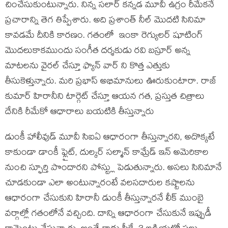
చించేసుకుంటున్నారు. నిన్న సలార్ కన్నడ మూవీ ఉగ్రం రీమేకనే
ప్రచారాన్ని తెగ తిప్పేశారు. అది ప్రశాంత్ నీల్ మొదటి సినిమా
కావడమే దీనికి కారణం. గతంలో ఇంకా రెగ్యులర్ షూటింగ్
మొదలుకాకముందు సంగీత దర్శకుడు రవి బస్రూర్ అన్న
మాటలను వైరల్ చేస్తూ ఫ్యాన్ వార్ ని కొత్త ఎత్తుకు
తీసుకెళ్తున్నారు. మరి ప్రభాస్ అభిమానులు ఊరుకుంటారా. రాజ్
కుమార్ హిరానీని టార్గెట్ చేస్తూ ఆయన గత, ప్రస్తుత చిత్రాలు
దేనికి రీమేకో ఆధారాలు బయటికి తీస్తున్నారు
డుంకీ హాలీవుడ్ మూవీ సిఐఏ ఆధారంగా తీస్తున్నారని, అదొక్కటే
కాకుండా డాంకీ ఫ్లైట్, దుల్కర్ సల్మాన్ కామ్రేడ్ ఇన్ అమెరికాల
నుంచి స్ఫూర్తి పొందారని పోస్ట్లు పెడుతున్నారు. అసలు సినిమానే
చూడకుండా ఎలా అంటున్నారంటే వలసదారుల కష్టాలను
ఆధారంగా చేసుకుని హిరానీ డుంకీ తీస్తున్నారనే లీక్ ముంబై
వర్గాల్లో గతంలోనే వచ్చింది. దాన్ని ఆధారంగా చేసుకునే ఇప్పుడీ