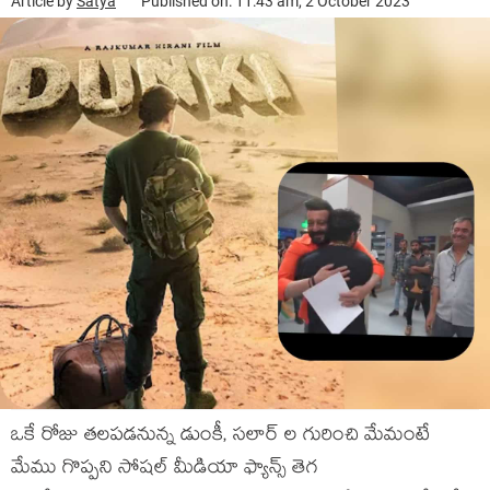
Article by
Satya
Published on: 11:43 am, 2 October 2023
ఒకే రోజు తలపడనున్న డుంకీ, సలార్ ల గురించి మేమంటే
మేము గొప్పని సోషల్ మీడియా ఫ్యాన్స్ తెగ