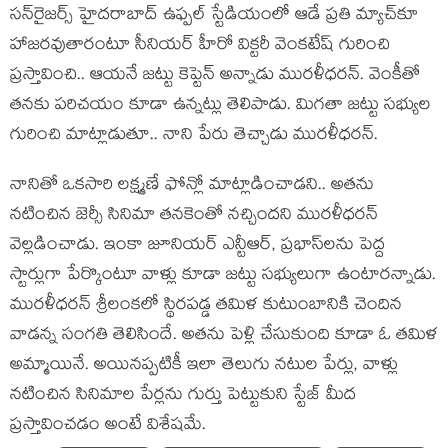
సన్‌రైజర్స్ హైదరాబాద్ ఉఫ్పల్‌ స్టేడియంలో ఆడే ప్రతి మ్యాచ్‌కూ
హాజరవుతారంటూ సీనియర్ హీరో విక్టరీ వెంకటేష్ గురించి
ప్రస్తావించి.. ఆయనే జట్టు కెప్టెన్ అన్నాడు మురళీధరన్. వెంకీతో
తనకు పరిచయం కూడా ఉన్నట్లు తెలిపాడు. మిగతా జట్టు సభ్యుల
గురించి మాట్లాడుతూ.. నాని పేరు తెచ్చాడు మురళీధరన్.
నానితో ఒకసారి లక్ష్మణే ఫోన్లో మాట్లాడించాడని.. అతను
నటించిన జెర్సీ సినిమా తనకెంతో నచ్చిందని మురళీధరన్
వెల్లడించాడు. ఇంకా జూనియర్ ఎన్టీఆర్, ప్రభాస్‌లను పెద్ద
స్టార్లుగా పేర్కొంటూ వాళ్లు కూడా జట్టు సభ్యులుగా ఉంటారన్నాడు.
మురళీధరన్ శ్రీలంకలో స్థిరపడ్డ తమిళ కుటుంబానికి చెందిన
వాడన్న సంగతి తెలిసిందే. అతను పెళ్లి చేసుకుంది కూడా ఓ తమిళ
అమ్మాయినే. అయినప్పటికీ ఇలా తెలుగు నటుల పేర్లు, వాళ్లు
నటించిన సినిమాల పేర్లను గుర్తు పెట్టుకుని స్టేజ్ మీద
ప్రస్తావించడం అంటే విశేషమే.