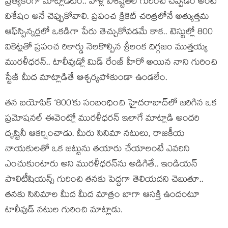
ప్రత్యేకంగా మాట్లాడటం.. వాళ్ల విశిష్టతల గురించి చెప్పడం అంటే
విశేషం అనే చెప్పుకోవాలి. ప్రపంచ క్రికెట్ చరిత్రలోనే అత్యుత్తమ
ఆఫ్‌స్పిన్నర్లలో ఒకడిగా పేరు తెచ్చుకోవడమే కాక.. టెస్టుల్లో 800
వికెట్లతో ప్రపంచ రికార్డు నెలకొల్పిన శ్రీలంక దిగ్గజం ముత్తయ్య
మురళీధరన్.. టాలీవుడ్లో మిడ్ రేంజ్ హీరో అయిన నాని గురించి
స్టేజ్ మీద మాట్లాడితే ఆశ్చర్యపోకుండా ఉండలేం.
తన బయోపిక్ ‘800’కు సంబంధించి హైదరాబాద్‌లో జరిగిన ఒక
ప్రమోషనల్ ఈవెంట్లో మురళీధరన్ ఇలాగే మాట్లాడి అందరి
దృష్టినీ ఆకర్షించాడు. మీరు సినిమా నటులు, రాజకీయ
నాయకులతో ఒక జట్టును తయారు చేయాలంటే ఎవరిని
ఎంచుకుంటారు అని మురళీధరన్‌ను అడిగితే.. ఇండియన్
పొలిటీషియన్స్ గురించి తనకు పెద్దగా తెలియదని చెబుతూ..
తనకు సినిమాల మీద మీద మాత్రం బాగా ఆసక్తి ఉందంటూ
టాలీవుడ్ నటుల గురించి మాట్లాడు.