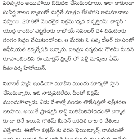
పరిష్కారం అయిపోయి విడుదల చేసుకుంటాయి. అలా కాకుండా
సుదీర్ఘ కాలం ల్యాబులో మగ్గితే మాత్రం లేనిపోని అనుమానాలు
వస్తాయి. 2016లో మొదలైన విక్రమ్ ‘ధృవ నచ్చత్తిరమ్ చాఫ్టర్ 1
యుద్ధ కాండం’ ఎట్టకేలకు రాబోయే నవంబర్ 24 విడుదలకు
రంగం సిద్ధం చేసుకుంటోంది. ఆ మేరకు ఓ చిన్న టీజర్ రూపంలో
అఫీషియల్ కన్ఫర్మేషన్ ఇచ్చారు. విలక్షణ దర్శకుడు గౌతమ్ మీనన్
రూపొందించిన ఈ యాక్షన్ థ్రిల్లర్ లో పెళ్లి చూపులు ఫేమ్
రీతూవర్మ హీరోయిన్.
నిజానికీ ప్యాన్ ఇండియా మూవీని ముందు సూర్యతో ప్లాన్
చేసుకున్నారు. అది సాధ్యపడలేదు. దీంతో విక్రమ్
ముందుకొచ్చాడు. ఏడు దేశాల్లో వందల లొకేషన్లలో చిత్రీకరణ
జరిపారు. అయితే ప్రొడక్షన్ కాస్ట్ మితిమీరిపోవడంతో నిర్మాత
కూడా తనే అయిన గౌతమ్ మీనన్ ఒకదశ దాటాక చేతులు
ఎత్తేశారు. ఈలోగా విక్రమ్ కు వరస ఫెయిల్యూర్స్ రావడంతో