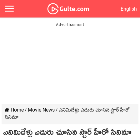
English
Home
/
Movie News
/
ఎనిమిదేళ్లు ఎదురు చూసిన స్టార్ హీరో
సినిమా
ఎనిమిదేళ్లు ఎదురు చూసిన స్టార్ హీరో సినిమా