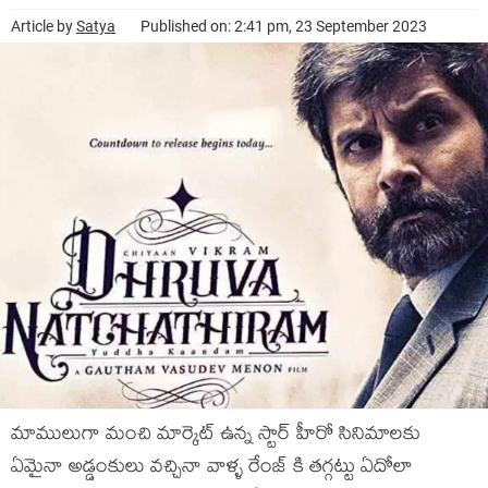
Article by
Satya
Published on: 2:41 pm, 23 September 2023
మాములుగా మంచి మార్కెట్ ఉన్న స్టార్ హీరో సినిమాలకు
ఏమైనా అడ్డంకులు వచ్చినా వాళ్ళ రేంజ్ కి తగ్గట్టు ఏదోలా