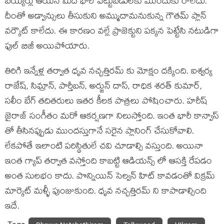
బయ్యర్లు ఆయన మీద భారీ పెట్టుబడులకు ముందుకు రాలేదు.
దీంతో అడ్వాన్సులు తీసుకుని అమ్ముదామనుకున్న గౌతమ్ ప్లాన్
వర్కౌట్ కాలేదు. ఈ కారణం వల్లే ప్రాజెక్టుని పక్కన పెట్టేసి నటుడిగా
ఫుల్ బిజీ అయిపోయారు.
తిరిగి ఇన్నేళ్ల తర్వాత ధృవ నచ్చత్తిరమ్ కు మోక్షం దక్కింది. ఐశ్వర్య
రాజేష్, సిమ్రాన్, పార్తీబన్, అర్జున్ దాస్, రాధిక శరత్ కుమార్,
సలీం బేగ్ తదితరులు ఇతర కీలక పాత్రలు పోషించారు. హరీష్
జైరాజ్ సంగీతం మరో ఆకర్షణగా నిలుస్తోంది. ఇంత భారీ కాన్వాస్
తో తీసినప్పుడు ముందస్తుగానే సరైన ప్లానింగ్ చేసుకోవాలి.
లేకపోతే ఇలాంటి పరిస్థితులే చవి చూడాల్సి వస్తుంది. అయినా
ఇంత గ్యాప్ తర్వాత వస్తోంది కాబట్టి ఆడియన్స్ లో ఆసక్తి రేపడం
అంత సులభం కాదు. పొన్నియిన్ సెల్వన్ హిట్ కావడంతో విక్రమ్
మార్కెట్ మళ్ళీ పుంజుకుంది. ధృవ నచ్చత్తిరమ్ ని కాపాడాల్సింది
ఇదే.