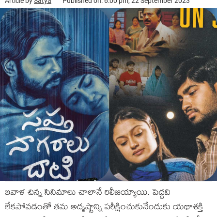
Article by
Satya
Published on: 6:00 pm, 22 September 2023
ఇవాళ చిన్న సినిమాలు చాలానే రిలీజయ్యాయి. పెద్దవి
లేకపోవడంతో తమ అదృష్టాన్ని పరీక్షించుకునేందుకు యథాశక్తి