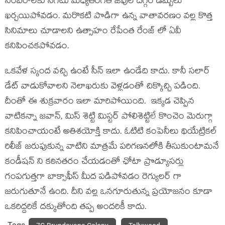
సంబరాలకు సగటు మధ్యతరగతి జీవుల దగ్గర డబ్బులు
ఖర్చయిపోవడం. మరొకటి పొడిగా ఉన్న వాతావరణం వల్ల కొత్త
సినిమాలు చూడాలని ఉత్సాహం రేపేంత రేంజ్ లో ఏవీ
కనిపించకపోవడం.
ఒకవేళ స్కంద వచ్చి ఉంటే సీన్ ఇలా ఉండేది కాదు. కానీ సలార్
డేట్ వాడుకోవాలని నెలాఖరుకు వెళ్లడంతో చిక్కొచ్చి పడింది.
దీంతో ఈ శుక్రవారం ఇలా మారిపోయింది. ఇక్కడ చెప్పిన
వాటికన్నా జవాన్, మిస్ శెట్టి మిస్టర్ పోలిశెట్టిలే కొంచెం మెరుగ్గా
కనిపించాయంటే అతిశయోక్తి కాదు. ఓటిటి కంపెనీలు థియేట్రికల్
రిలీజ్ జరుపుకున్న వాటిని మాత్రమే పరిగణనలోకి తీసుకుంటామనే
కండీషన్ ని కఠినతరం చేయడంతో ఛోటా ప్రొడ్యూసర్లు
గంపగుత్తగా బాక్సాఫీస్ మీద పడిపోవడం రెగ్యులర్ గా
జరుగుతూనే ఉంది. దీని వల్ల ఒనగూరుతున్న ప్రయోజనం కూడా
ఒకరిద్దరికే దక్కుతోంది తప్ప అందరికీ కాదు.