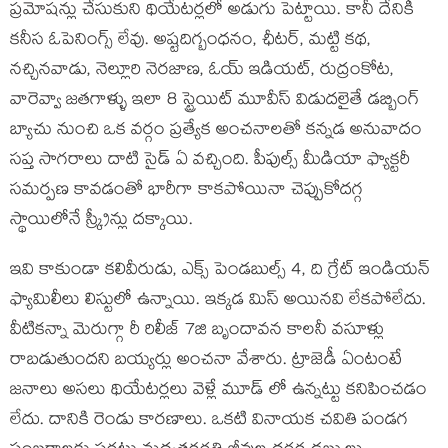
ప్రమోషన్లు చేసుకుని థియేటర్లలో అడుగు పెట్టాయి. కానీ దేనికీ
కనీస ఓపెనింగ్స్ లేవు. అష్టదిగ్బంధనం, ఛీటర్, మట్టి కథ,
నచ్చినవాడు, నెల్లూరి నెరజాణ, ఓయ్ ఇడియట్, రుద్రంకోట,
వారెవ్వా జతగాళ్ళు ఇలా 8 స్ట్రెయిట్ మూవీస్ విడుదలైతే డబ్బింగ్
బ్యాచు నుంచి ఒక వర్గం ప్రత్యేక అంచనాలతో కన్నడ అనువాదం
సప్త సాగరాలు దాటి సైడ్ ఏ వచ్చింది. పీపుల్స్ మీడియా ఫ్యాక్టరీ
సమర్పణ కావడంతో భారీగా కాకపోయినా చెప్పుకోదగ్గ
స్థాయిలోనే స్క్రీన్లు దక్కాయి.
ఇవి కాకుండా కలివీరుడు, ఎక్స్ పెండబుల్స్ 4, ది గ్రేట్ ఇండియన్
ఫ్యామిలీలు లిస్టులో ఉన్నాయి. ఇక్కడ మిస్ అయినవి లేకపోలేదు.
వీటికన్నా మెరుగ్గా రీ రిలీజ్ 7జి బృందావన కాలనీ వసూళ్లు
రాబడుతుందని బయ్యర్లు అంచనా వేశారు. ట్రాజెడీ ఏంటంటే
జనాలు అసలు థియేటర్లలు వెళ్లే మూడ్ లో ఉన్నట్టు కనిపించడం
లేదు. దానికి రెండు కారణాలు. ఒకటి వినాయక చవితి పండగ