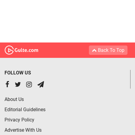
Back To Top
FOLLOW US
About Us
Editorial Guidelines
Privacy Policy
Advertise With Us