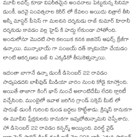
మూవీ లవర్స్ కూడా విపరీతమైన అంచనాలు పెట్టుకున్న సినిమా
డుంకీ. ఇరవై సంవత్సరాల కెరీర్ లో కేవలం అయిదు చిత్రాలే తీసి
అన్నీ మాస్టర్ పీసెస్ గా మలచిన దర్శకుడు రాజ్ కుమార్ హిరానీ
దర్శకుడు కావడం వల్ల హైప్ కి హద్దు లేకుండా పోతోంది.
అందులోనూ మొదటి సారి కలయిక కనక బిజినెస్ ఆఫర్స్ క్రేజీగా
ఉన్నాయి. మున్నాభాయ్ గా సంజయ్ దత్ క్యామియో చేయడం
లాంటి ఆకర్షణలు బజ్ ని ఎక్కడికో తీసుకెళ్తున్నాయి.
ఇదంతా బాగానే ఉన్నా డుంకీ డిసెంబర్ 22 రావడం
సాధ్యపడదని బాలీవుడ్ మీడియా వారం నుంచి కోడై కూస్తోంది.
అయితే తాజాగా కింగ్ ఖాన్ నుంచే అలాంటిదేమీ లేదని క్లారిటీ
వచ్చేసింది. ముంబైలో ఇవాళ జరిగిన గ్రాండ్ సక్సెస్ మీట్ లో
షారుఖ్ డుంకీ గురించి కుండ బద్దలు కొట్టేశాడు. క్రిస్మస్ కానుకగా
ఈ మూవీని ప్రేక్షకులకు కానుకగా ఇవ్వబోతున్నామని చెప్పేశారు.
సో డిసెంబర్ 22 రావడం కన్ఫర్మ్ అయ్యింది. వరల్డ్ వైడ్