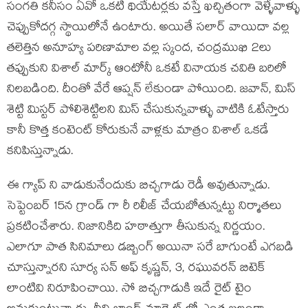
సంగతి కనీసం ఏవో ఒకటి థియేటర్లకు వస్తే ఖచ్చితంగా వెళ్ళేవాళ్ళు
చెప్పుకోదగ్గ స్థాయిలోనే ఉంటారు. అయితే సలార్ వాయిదా వల్ల
తలెత్తిన అనూహ్య పరిణామాల వల్ల స్కంద, చంద్రముఖి 2లు
తప్పుకుని విశాల్ మార్క్ ఆంటోనీ ఒకటే వినాయక చవితి బరిలో
నిలబడింది. దీంతో వేరే ఆప్షన్ లేకుండా పోయింది. జవాన్, మిస్
శెట్టి మిస్టర్ పోలిశెట్టిలని మిస్ చేసుకున్నవాళ్ళు వాటికి ఓటేస్తారు
కానీ కొత్త కంటెంట్ కోరుకునే వాళ్లకు మాత్రం విశాల్ ఒకడే
కనిపిస్తున్నాడు.
ఈ గ్యాప్ ని వాడుకునేందుకు బిచ్చగాడు రెడీ అవుతున్నాడు.
సెప్టెంబర్ 15న గ్రాండ్ గా రీ రిలీజ్ చేయబోతున్నట్టు నిర్మాతలు
ప్రకటించేశారు. నిజానికిది హఠాత్తుగా తీసుకున్న నిర్ణయం.
ఎలాగూ పాత సినిమాలు డబ్బింగ్ అయినా సరే బాగుంటే ఎగబడి
చూస్తున్నారని సూర్య సన్ అఫ్ కృష్ణన్, 3, రఘువరన్ బిటెక్
లాంటివి నిరూపించాయి. సో బిచ్చగాడుకి ఇదే రైట్ టైం