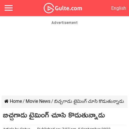
English
Home
/
Movie News
/
బిచ్చగాడు టైమింగ్ చూసి కొడుతున్నాడు
బిచ్చగాడు టైమింగ్ చూసి కొడుతున్నాడు