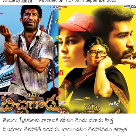
Article by
Satya
Published on: 7:27 pm, 9 September 2023
తెలుగు ప్రేక్షకులకు వారానికి కనీసం రెండు మూడు కొత్త
సినిమాలు లేకపోతే నడవదు. బాగుండటం లేకపోవడం తర్వాత