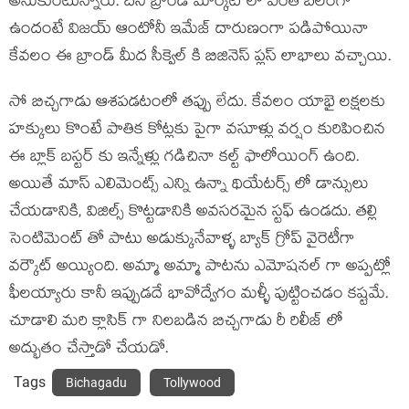
అనుకుంటున్నారు. దీని బ్రాండ్ మార్కెట్ లో ఎంత బలంగా
ఉందంటే విజయ్ ఆంటోనీ ఇమేజ్ దారుణంగా పడిపోయినా
కేవలం ఈ బ్రాండ్ మీద సీక్వెల్ కి బిజినెస్ ప్లస్ లాభాలు వచ్చాయి.
సో బిచ్చగాడు ఆశపడటంలో తప్పు లేదు. కేవలం యాభై లక్షలకు
హక్కులు కొంటే పాతిక కోట్లకు పైగా వసూళ్లు వర్షం కురిపించిన
ఈ బ్లాక్ బస్టర్ కు ఇన్నేళ్లు గడిచినా కల్ట్ ఫాలోయింగ్ ఉంది.
అయితే మాస్ ఎలిమెంట్స్ ఎన్ని ఉన్నా థియేటర్స్ లో డాన్సులు
చేయడానికి, విజిల్స్ కొట్టడానికి అవసరమైన స్టఫ్ ఉండదు. తల్లి
సెంటిమెంట్ తో పాటు అడుక్కునేవాళ్ళ బ్యాక్ గ్రోప్ వైరెటీగా
వర్కౌట్ అయ్యింది. అమ్మా అమ్మా పాటను ఎమోషనల్ గా అప్పట్లో
ఫీలయ్యారు కానీ ఇప్పుడదే భావోద్వేగం మళ్ళీ పుట్టించడం కష్టమే.
చూడాలి మరి క్లాసిక్ గా నిలబడిన బిచ్చగాడు రీ రిలీజ్ లో
అద్భుతం చేస్తాడో చేయడో.
Tags
Bichagadu
Tollywood