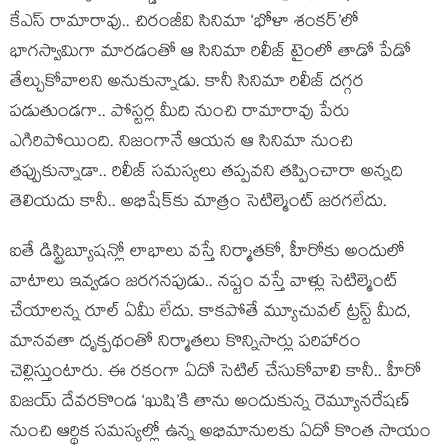
కేఎస్ రామారావు.. చిరంజీవి సినిమా ‘భోళా శంకర్’లో
భాగస్వామిగా మారడంతో ఆ సినిమా రిలీజ్ టైంలో తాడో పేడో
తేల్చుకోవాలని అనుకున్నాడు. కానీ సినిమా రిలీజ్ దగ్గర
పడుతుండగా.. పోస్టర్ల మీది నుంచి రామారావు పేరు
ఎగిరిపోయింది. నిజంగానే ఆయన ఆ సినిమా నుంచి
తప్పుకున్నాడా.. రిలీజ్ సమస్యలు తప్పవని తప్పించారా అన్నది
తెలియదు కానీ.. అభిషేక్‌‌కు మాత్రం సెటిల్మెంట్ జరగలేదు.
ఐతే డిస్ట్రిబ్యూషన్లో లాభాలు వస్తే నిర్మాతకో, హీరోకు అందులో
వాటాలు ఇవ్వడం జరగనపుడు.. నష్టం వస్తే వాళ్లు సెటిల్మెంట్
చేయాలన్న రూల్ ఏమీ లేదు. కాకపోతే మ్యూచువల్ ట్రస్ట్ మీద,
మానవతా దృక్పథంతో నిర్మాతలు కొన్నిసార్లు పరిహారం
చెల్లిస్తుంటారు. ఈ రకంగా ఏదో సెటిల్ చేసుకోవాలి కానీ.. హీరో
విజయ్ దేవరకొండ ‘ఖుషి’కి తాను అందుకున్న రెమ్యూనరేషణ్
నుంచి ఆర్థిక సమస్యల్లో ఉన్న అభిమానులకు ఏదో కొంత సాయం