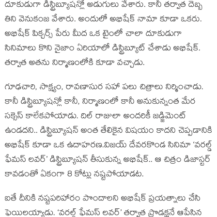
దూకుడుగా డిస్ట్రిబ్యూషన్లో అడుగులు వేశారు. కానీ తర్వాత దెబ్బ
తిని వెనుకంజ వేశారు. అందులో అభిషేక్ నామా కూడా ఒకరు.
అభిషేక్ పిక్చర్స్ పేరు మీద ఒక టైంలో చాలా దూకుడుగా
సినిమాలు కొని నైజాం ఏరియాలో డిస్ట్రిబ్యూట్ చేశాడు అభిషేక్.
తర్వాత అతను నిర్మాణంలోకి కూడా వచ్చాడు.
గూఢచారి, సాక్ష్యం, రావణాసుర సహా పలు చిత్రాలు నిర్మించాడు.
కానీ డిస్ట్రిబ్యూషన్లో కానీ, నిర్మాణంలో కానీ అనుకున్నంత మేర
సక్సెస్ కాలేకపోయాడు. దిల్ రాజులా అందరికీ జడ్జిమెంట్
ఉండదని.. డిస్ట్రిబ్యూషన్ అంత తేలికైన విషయం కాదని చెప్పడానికి
అభిషేక్ కూడా ఒక ఉదాహరణ.విజయ్ దేవరకొండ సినిమా ‘వరల్డ్
ఫేమస్ లవర్’ డిస్ట్రిబ్యూషన్ తీసుకున్న అభిషేక్.. ఆ చిత్రం డిజాస్టర్
కావడంతో ఏకంగా 8 కోట్లు నష్టపోయాడట.
ఐతే దీనికి నష్టపరిహారం పొందాలని అభిషేక్ ప్రయత్నాలు చేసి
ఫెయిలయ్యాడు. ‘వరల్డ్ ఫేమస్ లవర్’ తర్వాత ప్రొడక్షనే ఆపేసిన