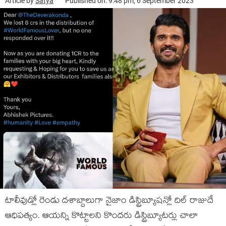
Article by
Satya
Published on: 9:48 pm, 6 September 2023
టాలీవుడ్లో రెండు దశాబ్దాలుగా నైజాం డిస్ట్రిబ్యూషన్లో దిల్ రాజుదే
ఆధిపత్యం. ఆయన్ని కొట్టాలని కొందరు డిస్ట్రిబ్యూటర్లు చాలా