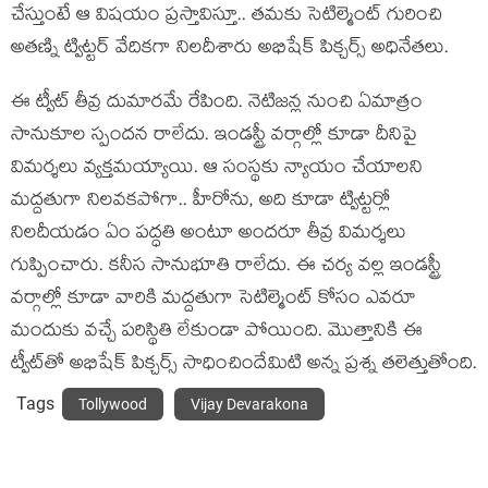
చేస్తుంటే ఆ విషయం ప్రస్తావిస్తూ.. తమకు సెటిల్మెంట్ గురించి
అతణ్ని ట్విట్టర్ వేదికగా నిలదీశారు అభిషేక్ పిక్చర్స్ అధినేతలు.
ఈ ట్వీట్ తీవ్ర దుమారమే రేపింది. నెటిజన్ల నుంచి ఏమాత్రం
సానుకూల స్పందన రాలేదు. ఇండస్ట్రీ వర్గాల్లో కూడా దీనిపై
విమర్శలు వ్యక్తమయ్యాయి. ఆ సంస్థకు న్యాయం చేయాలని
మద్దతుగా నిలవకపోగా.. హీరోను, అది కూడా ట్విట్టర్లో
నిలదీయడం ఏం పద్ధతి అంటూ అందరూ తీవ్ర విమర్శలు
గుప్పించారు. కనీస సానుభూతి రాలేదు. ఈ చర్య వల్ల ఇండస్ట్రీ
వర్గాల్లో కూడా వారికి మద్దతుగా సెటిల్మెంట్ కోసం ఎవరూ
మందుకు వచ్చే పరిస్థితి లేకుండా పోయింది. మొత్తానికి ఈ
ట్వీట్‌తో అభిషేక్ పిక్చర్స్ సాధించిందేమిటి అన్న ప్రశ్న తలెత్తుతోంది.
Tags
Tollywood
Vijay Devarakona