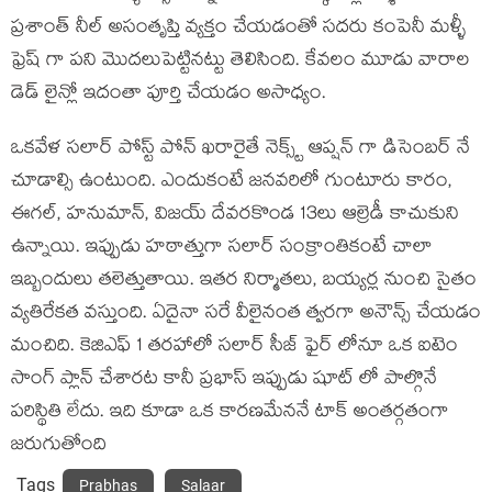
ప్రశాంత్ నీల్ అసంతృప్తి వ్యక్తం చేయడంతో సదరు కంపెనీ మళ్ళీ
ఫ్రెష్ గా పని మొదలుపెట్టినట్టు తెలిసింది. కేవలం మూడు వారాల
డెడ్ లైన్లో ఇదంతా పూర్తి చేయడం అసాధ్యం.
ఒకవేళ సలార్ పోస్ట్ పోన్ ఖరారైతే నెక్స్ట్ ఆప్షన్ గా డిసెంబర్ నే
చూడాల్సి ఉంటుంది. ఎందుకంటే జనవరిలో గుంటూరు కారం,
ఈగల్, హనుమాన్, విజయ్ దేవరకొండ 13లు ఆల్రెడీ కాచుకుని
ఉన్నాయి. ఇప్పుడు హఠాత్తుగా సలార్ సంక్రాంతికంటే చాలా
ఇబ్బందులు తలెత్తుతాయి. ఇతర నిర్మాతలు, బయ్యర్ల నుంచి సైతం
వ్యతిరేకత వస్తుంది. ఏదైనా సరే వీలైనంత త్వరగా అనౌన్స్ చేయడం
మంచిది. కెజిఎఫ్ 1 తరహాలో సలార్ సీజ్ ఫైర్ లోనూ ఒక ఐటెం
సాంగ్ ప్లాన్ చేశారట కానీ ప్రభాస్ ఇప్పుడు షూట్ లో పాల్గొనే
పరిస్థితి లేదు. ఇది కూడా ఒక కారణమేననే టాక్ అంతర్గతంగా
జరుగుతోంది
Tags
Prabhas
Salaar