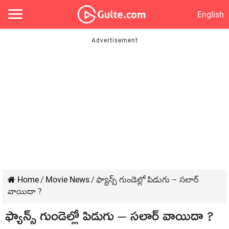
English
Home
/
Movie News
/
ఫ్యాన్స్ గుండెల్లో పిడుగు – సలార్
వాయిదా ?
ఫ్యాన్స్ గుండెల్లో పిడుగు – సలార్ వాయిదా ?