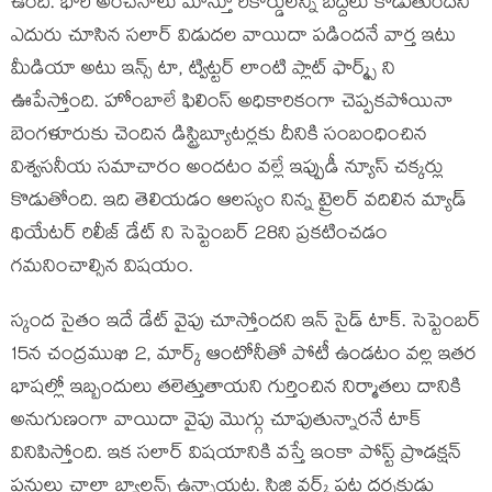
ఉంది. భారీ అంచనాలు మోస్తూ రికార్డులన్నీ బద్దలు కొడుతుందని
ఎదురు చూసిన సలార్ విడుదల వాయిదా పడిందనే వార్త ఇటు
మీడియా అటు ఇన్స్ టా, ట్విట్టర్ లాంటి ప్లాట్ ఫార్మ్స్ ని
ఊపేస్తోంది. హోంబాలే ఫిలింస్ అధికారికంగా చెప్పకపోయినా
బెంగళూరుకు చెందిన డిస్ట్రిబ్యూటర్లకు దీనికి సంబంధించిన
విశ్వసనీయ సమాచారం అందటం వల్లే ఇప్పుడీ న్యూస్ చక్కర్లు
కొడుతోంది. ఇది తెలియడం ఆలస్యం నిన్న ట్రైలర్ వదిలిన మ్యాడ్
థియేటర్ రిలీజ్ డేట్ ని సెప్టెంబర్ 28ని ప్రకటించడం
గమనించాల్సిన విషయం.
స్కంద సైతం ఇదే డేట్ వైపు చూస్తోందని ఇన్ సైడ్ టాక్. సెప్టెంబర్
15న చంద్రముఖి 2, మార్క్ ఆంటోనీతో పోటీ ఉండటం వల్ల ఇతర
భాషల్లో ఇబ్బందులు తలెత్తుతాయని గుర్తించిన నిర్మాతలు దానికి
అనుగుణంగా వాయిదా వైపు మొగ్గు చూపుతున్నారనే టాక్
వినిపిస్తోంది. ఇక సలార్ విషయానికి వస్తే ఇంకా పోస్ట్ ప్రొడక్షన్
పనులు చాలా బ్యాలన్స్ ఉన్నాయట. సిజి వర్క్ పట్ల దర్శకుడు