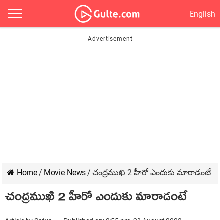
English
Home
/
Movie News
/
చంద్రముఖి 2 హీరో ఎందుకు మారాడంటే
చంద్రముఖి 2 హీరో ఎందుకు మారాడంటే