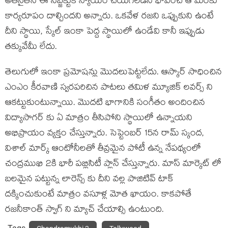
అతనైతేనే ఈ సబ్జెక్టుకి న్యాయం చేయగలడని భావించి ఆ మేరకు
కార్యరూపం దాల్చిందని అన్నారు. ఒకవేళ రజని ఒప్పుకుని ఉంటే
దీని స్థాయి, స్కేల్ ఇంకా పెద్ద స్థాయిలో ఉండేవి కానీ ఇప్పుడు
తక్కువేమీ లేదు.
తెలుగులో ఇంకా ప్రమోషన్లు మొదలుపెట్టలేదు. ఆస్కార్ సాధించిన
ఎంఎం కీరవాణి స్వరపరిచిన పాటలు తమిళ మ్యూజిక్ లవర్స్ ని
ఆకట్టుకుంటున్నాయి. మొదటి భాగానికి సంగీతం అందించిన
విద్యాసాగర్ కు ఏ మాత్రం తీసిపోని స్థాయిలో ఉన్నాయని
అభిప్రాయం వ్యక్తం చేస్తున్నారు. సెప్టెంబర్ 15న రామ్ స్కంద,
విశాల్ మార్క్ ఆంటోనీలతో తీవ్రమైన పోటీ ఉన్న నేపథ్యంలో
చంద్రముఖి 2కి భారీ పబ్లిసిటీ ప్లాన్ చేస్తున్నారు. మాస్ మార్కెట్ లో
బలమైన పట్టున్న లారెన్స్ కు దీని వల్ల పాజిటివ్ టాక్
దక్కించుకుంటే మాత్రం వసూళ్ల మోత ఖాయం. కాకపోతే
రజనీకాంత్ స్వాగ్ ని మ్యాచ్ చేయాల్సి ఉంటుంది.