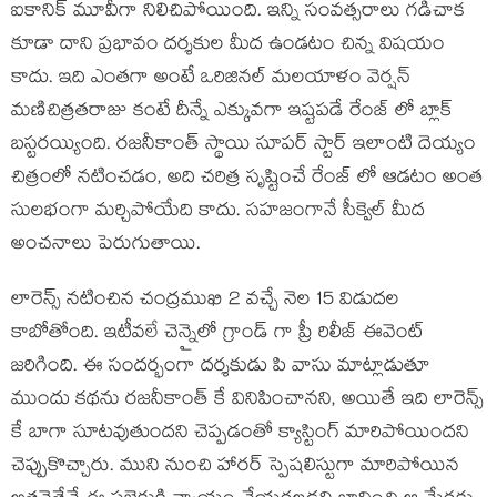
ఐకానిక్ మూవీగా నిలిచిపోయింది. ఇన్ని సంవత్సరాలు గడిచాక
కూడా దాని ప్రభావం దర్శకుల మీద ఉండటం చిన్న విషయం
కాదు. ఇది ఎంతగా అంటే ఒరిజినల్ మలయాళం వెర్షన్
మణిచిత్రతరాజు కంటే దీన్నే ఎక్కువగా ఇష్టపడే రేంజ్ లో బ్లాక్
బస్టరయ్యింది. రజనీకాంత్ స్థాయి సూపర్ స్టార్ ఇలాంటి దెయ్యం
చిత్రంలో నటించడం, అది చరిత్ర సృష్టించే రేంజ్ లో ఆడటం అంత
సులభంగా మర్చిపోయేది కాదు. సహజంగానే సీక్వెల్ మీద
అంచనాలు పెరుగుతాయి.
లారెన్స్ నటించిన చంద్రముఖి 2 వచ్చే నెల 15 విడుదల
కాబోతోంది. ఇటీవలే చెన్నైలో గ్రాండ్ గా ప్రీ రిలీజ్ ఈవెంట్
జరిగింది. ఈ సందర్భంగా దర్శకుడు పి వాసు మాట్లాడుతూ
ముందు కథను రజనీకాంత్ కే వినిపించానని, అయితే ఇది లారెన్స్
కే బాగా సూటవుతుందని చెప్పడంతో క్యాస్టింగ్ మారిపోయిందని
చెప్పుకొచ్చారు. ముని నుంచి హారర్ స్పెషలిస్టుగా మారిపోయిన