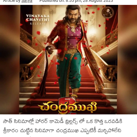
Article by
Satya
Published on: 8:55 pm, 28 August 2023
సౌత్ సినిమాల్లో హారర్ కామెడీ థ్రిల్లర్స్ లో ఒక కొత్త ఒరవడికి
శ్రీకారం చుట్టిన సినిమాగా చంద్రముఖి ఎప్పటికీ మర్చిపోలేని