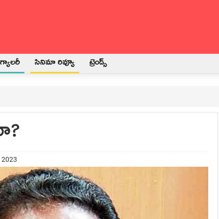
్యాలరీ
సినిమా రివ్యూ
ట్రెండ్స్
నా?
t 2023