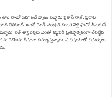
 తొలి ఫొటో ఇది’’ అనే వ్యాఖ్య పెట్టాడు ప్రకాష్ రాజ్. ప్రధాని
 తెలిసిందే. అంటే మోడీ చంద్రుడి మీదికి వెళ్లి ఫొటో తీసుకునే
్టాడు. ఐతే శాస్త్రవేత్తలు ఎంతో కష్టపడి ప్రతిష్టాత్మకంగా చేపట్టిన
్‌ను నెటిజన్లు తీవ్రంగా విమర్శిస్తున్నారు. ఏ విషయాల్లో విమర్శులు
ారు.