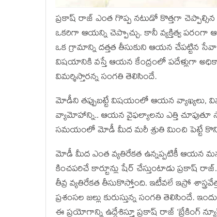
ప్రకాష్ రాజ్ ఎంత గొప్ప నటుడో కొత్తగా చెప్పాల్సి
ఒకరిగా ఆయన్ని చెప్పొచ్చు. కానీ వ్యక్తిత్వ 
ఒక గ్రామాన్ని దత్తత తీసుకుని ఆయన చేపట్టిన సేవ
విషయానికి వస్తే ఆయన కేంద్రంలో పదేళ్లుగా అధి
విమర్శిస్తారన్న సంగతి తెలిసిందే.
మోడీని తప్పుబట్టే విషయంలో ఆయన వ్యాఖ్యలు, 
వ్యామోహాన్ని.. ఆయన వైఫల్యాలను ఎత్తి చూపుతూ సోష
సమయంలో మోడీ మీద మరీ శ్రుతి మించి పెట్టే కొన్ని
మోడీ మీద ఎంత వ్యతిరేకత ఉన్నప్పటికీ ఆయన మన ద
కించపరిచే కార్టూన్లు షేర్ చేస్తుంటాడు ప్రకాష్ రా
తీవ్ర వ్యతిరేకత తీసుకొస్తోంది. ఇటీవలే ఇస్రో శాస్త్ర
ప్రశంసల జల్లు కురుస్తున్న సంగతి తెలిసిందే. ఇంద
ఈ ప్రయోగాన్ని ఉద్దేశిస్తూ ప్రకాష్ రాజ్ ‘బ్రేకింగ్ న