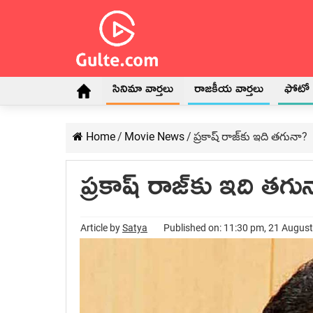
సినిమా వార్తలు
రాజకీయ వార్తలు
ఫోటో గ
Home
/
Movie News
/
ప్రకాష్ రాజ్‌కు ఇది తగునా?
ప్రకాష్ రాజ్‌కు ఇది తగు
Article by
Satya
Published on: 11:30 pm, 21 Augus