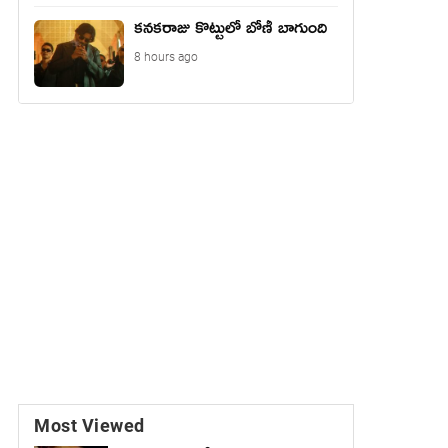
కనకరాజు కొట్టులో బోణీ బాగుంది
8 hours ago
Most Viewed