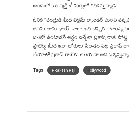
అందులో ఒక వ్యక్తి టీ మగ్గుతో కనిపిస్తున్నాడు.
దీనికి ‘‘చంద్రుడి మీద విక్రమ్ ల్యాండర్ నుంచి వచ్చిన
తనను తాను ఛాయ్ వాలా అని చెప్పుకుంటారన్న సంగతి
పనిలో ఉంటాడనే అర్థం వచ్చేలా ప్రకాష్ రాజ్ పోస్ట్ పెట
ప్రాజెక్టు మీద ఇలా జోకులు పేల్చడం పట్ల ప్రకాష్ రాజ
చేయాలో ప్రకాష్ రాజ్‌కు తెలియదా అని ప్రశ్నిస్తున్న
Tags
PRakash Raj
Tollywood