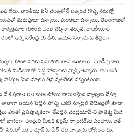
న పని లేదు. భారతీయ సినీ చరిత్రలోనే అత్యంత గొప్ప నటుల్లో
పరంగా ఆయనలో మెరుపులూ ఉన్నాయి. మరకలూ ఉన్నాయి. తెలంగాణలో
ా కార్యక్రమాల గురించి ఎంత చెప్పినా తక్కువే. రాజకీయాల
కారంలో ఉన్న నరేంద్ర మోడీని, ఆయన సర్కారును తీవ్రంగా
విమర్శలు కొంత వరకు సహేతుకంగానే ఉంటాయి. మోడీ ప్రచార
ల్ మీడియాలో పెట్టే పోస్టులకు ఫ్యాన్స్ ఉన్నారు. కానీ అదే
 పోస్టుల మీద మాత్రం తీవ్ర వ్యతిరేకత వస్తుంటుంది.
ేశ ప్రధాని అని మరిచిపోయి దారుణమైన వ్యాఖ్యలు చేస్తూ..
జ్. తాజాగా ఆయన పెట్టిన పోస్టు ఒకటి న్యూట్రల్ నెటిజన్లలో కూడా
వేత్తలు ఎంతో ప్రతిష్టాత్మకంగా చేపట్టిన చంద్రయాన్-3 ప్రాజెక్టు మీద
ులో భాగంగా చంద్రుని మీదికి విక్రమ్ ల్యాండర్‌ను పంపారు. ఐతే
్యూస్’ పేరుతో ఒక కార్టూన్‌ను షేర్ చేసి వ్యాఖ్యను జోడించాడు.