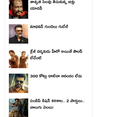
శాశ్వత సెలవు తీసుకున్న బిక్షు
యాదవ్
మాధ‌వ‌న్ గుండెలు గుబేల్‌
క్రేజీ దర్శకుడు హీరో అయితే సౌండ్
లేదేంటి
300 కోట్లు దాటినా ఆనందం లేదు
సందీప్ కిషన్ కరికాల... 2 పార్టులు...
నాలుగు నెలలు!