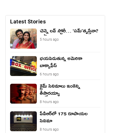
Latest Stories
చెన్నై లవ్ స్టోరీ… ‘సమ్’తృప్తేనా?
5 hours ago
భయపెడుతున్న అమెరికా
బాక్సాఫీస్
6 hours ago
క్రైమ్ సినిమాలు ఇంకెన్ని
తీస్తారయ్యా
8 hours ago
పీవీఆర్‌లో 175 రూపాయల
సినిమా
8 hours ago