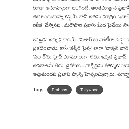
నుంచే హైప్ లేదు. సినిమా కూడా బాలేకపోవడంతో బాక్సా
కూడా అనూహ్యంగా జరిగిందే. అంతమాత్రాన ప్రభాస్ త
ఊహించుకున్నా కష్టమే. కానీ అతను మాత్రం ప్రభాస్ క
రిలీజ్ చేస్తానని.. మరోసారి ప్రభాస్ మీద పైచేయ
ఇప్పుడు అన్న ప్రకారమే.. ‘సలార్’కు పోటీగా సెప్టె
ప్రకటించాడు. కానీ ‘కశ్మీర్ ఫైల్స్’ లాగా ‘వాక్సిన్ 
‘సలార్’కు హైప్ మామూలుగా లేదు. ఇక్కడ ప్రభాస్‌.. ప
అవకాశమే లేదు. డైనోజర్‌.. వాక్సిన్లను తొక్కుకుం
అవుతుందని ప్రభాస్ ఫ్యాన్స్ హెచ్చరిస్తున్నారు. 
Tags
Prabhas
Tollywood