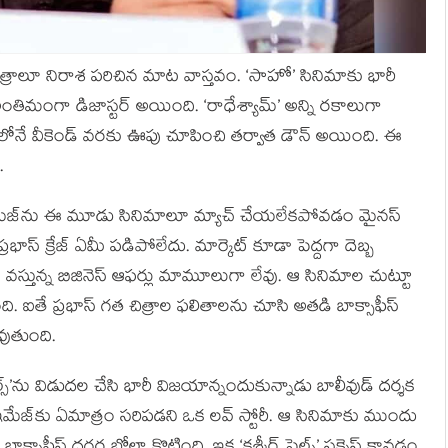
ిత్రాలూ నిరాశ పరిచిన మాట వాస్తవం. ‘సాహో’ సినిమాకు భారీ
 అంతిమంగా డిజాస్టర్ అయింది. ‘రాధేశ్యామ్’ అన్ని రకాలుగా
ాలోనే వీకెండ్ వరకు ఊపు చూపించి తర్వాత డౌన్ అయింది. ఈ
.
స్ ఇమేజ్‌ను ఈ మూడు సినిమాలూ మ్యాచ్ చేయలేకపోవడం మైనస్
భాస్ క్రేజ్ ఏమీ పడిపోలేదు. మార్కెట్ కూడా పెద్దగా దెబ్బ
, వాటికి వస్తున్న బిజినెస్ ఆఫర్లు మామూలుగా లేవు. ఆ సినిమాల చుట్టూ
 ఐతే ప్రభాస్ గత చిత్రాల ఫలితాలను చూసి అతడి బాక్సాఫీస్
వుతుంది.
ైల్స్’ను విడుదల చేసి భారీ విజయాన్నందుకున్నాడు బాలీవుడ్ దర్శక
భాస్ ఇమేజ్‌కు ఏమాత్రం సరిపడని ఒక లవ్ స్టోరీ. ఆ సినిమాకు ముందు