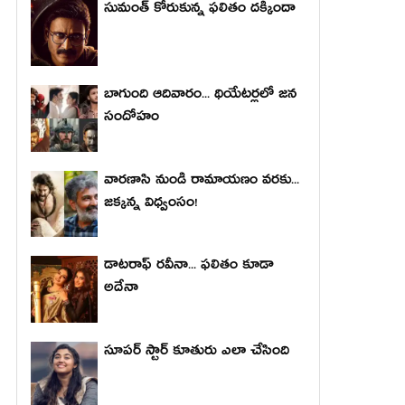
సుమంత్ కోరుకున్న ఫలితం దక్కిందా
బాగుంది ఆదివారం... థియేటర్లలో జన
సందోహం
వారణాసి నుండి రామాయణం వరకు...
జక్కన్న విధ్వంసం!
డాటరాఫ్ రవీనా... ఫలితం కూడా
అదేనా
సూపర్ స్టార్ కూతురు ఎలా చేసింది