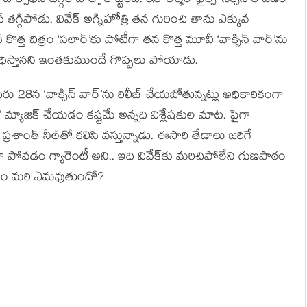
ఫీస్ దగ్గర బోల్తా కొట్టింది. ఇక ‘కశ్మీర్ ఫైల్స్’ సక్సెస్ కావడం
గ్గిపోడు. వివేక్ అగ్నిహోత్రి తన గురించి తాను ఎక్కువ
ొత్త చిత్రం ‘సలార్’కు పోటీగా తన కొత్త మూవీ ‘వాక్సిన్ వార్’ను
ి సాధిస్తానని ఇంతకుముందే గొప్పలు పోయాడు.
ంబరు 28న ‘వాక్సిన్ వార్’ను రిలీజ్ చేయబోతున్నట్లు అధికారికంగా
వార్’ మ్యాజిక్ చేయడం కష్టమే అన్నది విశ్లేషకుల మాట. పైగా
్రశాంత్ నీల్‌తో కలిసి వస్తున్నాడు. ఈసారి తేడాలు జరిగే
టూ పోవడం గ్యారెంటీ అని.. ఇది వివేక్‌కు మరిచిపోలేని గుణపాఠం
చూద్దాం మరి ఏమవుతుందో?