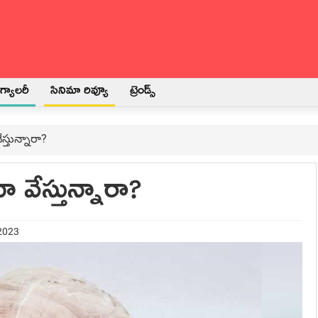
్యాలరీ
సినిమా రివ్యూ
ట్రెండ్స్
స్తున్నారా?
 వేస్తున్నారా?
 2023