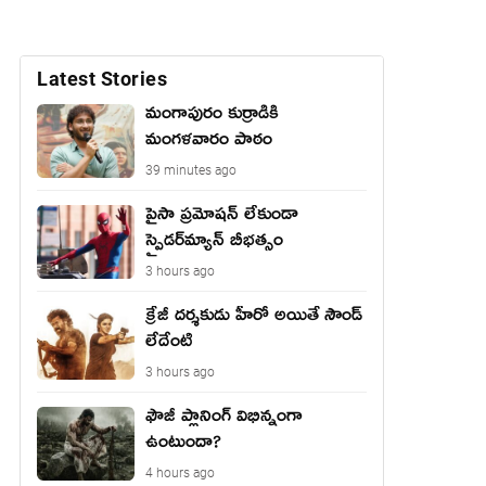
Latest Stories
మంగాపురం కుర్రాడికి
మంగళవారం పాఠం
39 minutes ago
పైసా ప్రమోషన్ లేకుండా
స్పైడర్‌మ్యాన్ బీభత్సం
3 hours ago
క్రేజీ దర్శకుడు హీరో అయితే సౌండ్
లేదేంటి
3 hours ago
ఫౌజీ ప్లానింగ్ విభిన్నంగా
ఉంటుందా?
4 hours ago