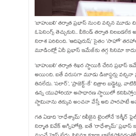
‘బాహుబలి’ తర్వాత ప్రభాస్ నుంచి వచ్చిన మూడు చ
ఓపెనింగ్స్ తెచ్చుకుని.. వీకెండ్ తర్వాత నిలబడలేక
నిరాశ పరిచింది. ‘ఆదిపురుష్’ సైతం ‘సాహో’ తరహ
మూడింట్లో ఏదీ ప్రభాస్ ఇమేజ్‌కు తగ్గ సినిమా కాదు
‘బాహుబలి’ తర్వాత శిఖర స్థాయికి చేరిన ప్రభా
అయింది. ఐతే వరుసగా మూడు డిజాస్టర్లు వచ్చినా ప్ర
తినలేదు. ‘సలార్’, ‘ప్రాజెక్ట్-కే’ చిత్రాల బడ్జెట్లు
ఉన్న యుఫోరియా అసాధారణ స్థాయిలో కనిపిస్తోంది.
స్టామినాను తక్కువ అంచనా వేస్తే అది పొరపాటే అ
గత ఏడాది ‘రాధేశ్యామ్’ రిలీజైన టైంలోనే ‘కశ్మీర్ ఫ
నిర్మాత వివేక్ అగ్నిహోత్రి. ఐతే ‘రాధేశ్యామ్’ ప్ర