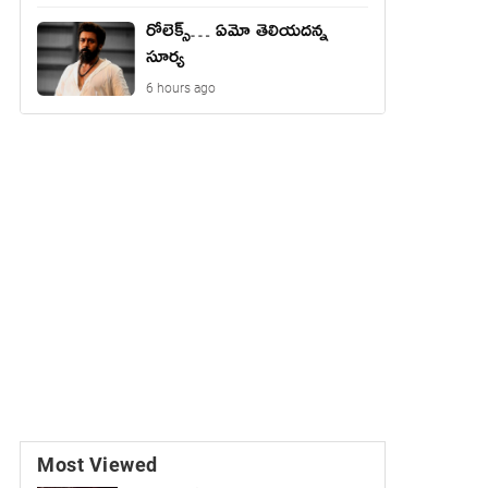
రోలెక్స్… ఏమో తెలియదన్న
సూర్య
6 hours ago
Most Viewed